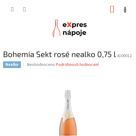
Přejít
NÁKUP
na
obsah
KOŠÍK
Bohemia Sekt rosé nealko 0,75 l
4100012
Průměrné
Neohodnoceno
Podrobnosti hodnocení
Nealko
hodnocení
produktu
je
0,0
z
5
hvězdiček.