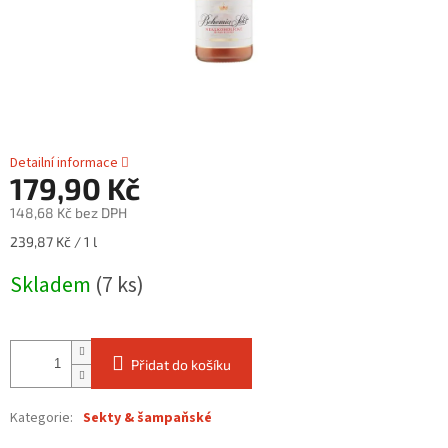
Detailní informace
179,90 Kč
148,68 Kč bez DPH
Měrná
239,87 Kč / 1 l
cena:
Skladem
(7 ks)
Přidat do košíku
Kategorie
:
Sekty & šampaňské