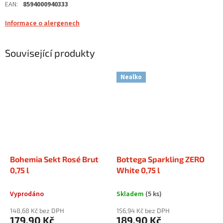
EAN
:
8594000940333
Informace o alergenech
Související produkty
Nealko
Bohemia Sekt Rosé Brut
Bottega Sparkling ZERO
0,75 l
White 0,75 l
Vyprodáno
Skladem
(5 ks)
148,68 Kč bez DPH
156,94 Kč bez DPH
179,90 Kč
189,90 Kč