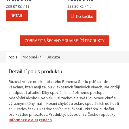
Měrná
Měrná
239,87 Kč / 1 l
253,20 Kč / 1 l
cena:
cena:
DETAIL
Do košíku
ZOBRAZIT VŠECHNY SOUVISEJÍCÍ PRODUKTY
Popis
Podobné (4)
Diskuze
Detailní popis produktu
Růžová verze nealkoholického Bohemia Sektu jistě svede
všechny, kteří mají zálibu v jakostních šumivých vínech, ale chtějí
si odpustit alkohol. Díky speciálnímu, šetrnému postupu
odebírání alkoholu ve vakuu si zachovala svěží ovocnou chuť s
výraznými tóny malin. Nesmí chybět u oslav, speciálních událostí
ani u radovánek z každodenních maličkostí - zkrátka je ideální
pro každou příležitost. Produkt je původem z České republiky.
Informace o alergenech