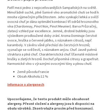
Patří mezi jedno z nejoceňovanějších šampaňských na světě.
Mimořádně suché, plné šumivé víno aromatické chuti se hodí k
mnoha výjimečným příležitostem. Jeho vynikající lehká a svěží
ovocná chuť je dána optimální kombinací tří odrůd hroznového
vína (Chardonnay, Pinot Noir, Pinot Meunier). Barva Průzračný,
zlatavý vzhled par excellence. Jemné, drobné bublinky jsou
výsledkem prodloužené doby zrání. Aroma Dominuje čerstvé
ovoce, hruška a červené jablko, s náznakem citrusů, např.
karamboly. V závěru vůně přechází do čerstvých hroznů;
vyznačuje se svěžestí, s náznakem anýzu. Chuť Jasně patrná
struktura a plná chuť. Charakteristická chuť šťavnaté máslové
hrušky a zlatých hroznů. Dochuť připomíná citrusy a grapefruit.
Harmonické víno s výraznými ovocnými tóny a plnou chutí.
Země původu:Francie
Obsah Alkoholu:12 %
Informace o alergenech