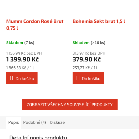
Mumm Cordon Rosé Brut
Bohemia Sekt brut 1,5 l
0,75 l
Skladem
(7 ks)
Skladem
(>10 ks)
1 156,94 Kč bez DPH
313,97 Kč bez DPH
1 399,90 Kč
379,90 Kč
Měrná
Měrná
1 866,53 Kč / 1 l
253,27 Kč / 1 l
cena:
cena:
Do košíku
Do košíku
ZOBRAZIT VŠECHNY SOUVISEJÍCÍ PRODUKTY
Popis
Podobné (4)
Diskuze
Detailní popis produktu