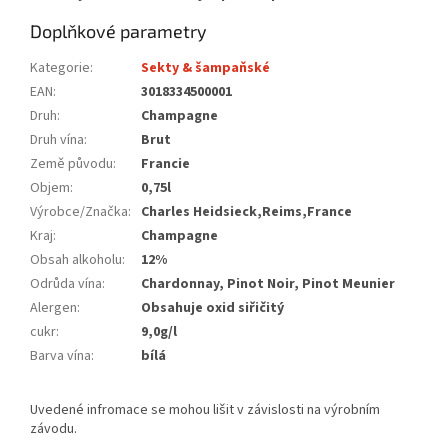
Doplňkové parametry
Kategorie
:
Sekty & šampaňské
EAN
:
3018334500001
Druh
:
Champagne
Druh vína
:
Brut
Země původu
:
Francie
Objem
:
0,75l
Výrobce/Značka
:
Charles Heidsieck,Reims,France
Kraj
:
Champagne
Obsah alkoholu
:
12%
Odrůda vína
:
Chardonnay, Pinot Noir, Pinot Meunier
Alergen
:
Obsahuje oxid siřičitý
cukr
:
9,0g/l
Barva vína
:
bílá