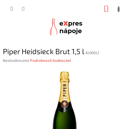
Přejít
NÁKUP
na
obsah
KOŠÍK
Piper Heidsieck Brut 1,5 l
4100011
Průměrné
Neohodnoceno
Podrobnosti hodnocení
hodnocení
produktu
je
0,0
z
5
hvězdiček.