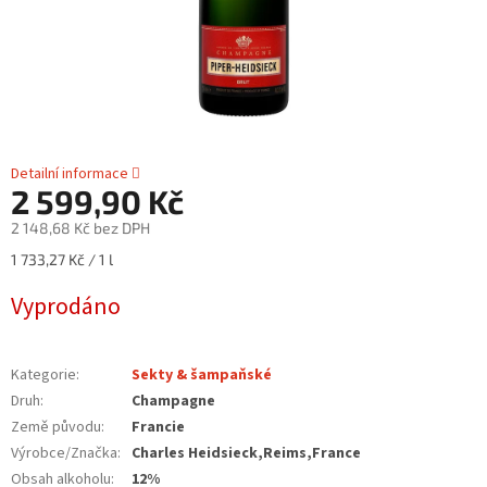
Detailní informace
2 599,90 Kč
2 148,68 Kč bez DPH
Měrná
1 733,27 Kč / 1 l
cena:
Vyprodáno
Kategorie
:
Sekty & šampaňské
Druh
:
Champagne
Země původu
:
Francie
Výrobce/Značka
:
Charles Heidsieck,Reims,France
Obsah alkoholu
:
12%