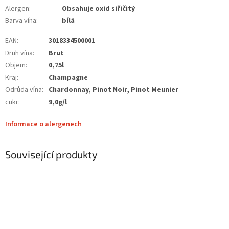
Alergen
:
Obsahuje oxid siřičitý
Barva vína
:
bílá
EAN
:
3018334500001
Druh vína
:
Brut
Objem
:
0,75l
Kraj
:
Champagne
Odrůda vína
:
Chardonnay, Pinot Noir, Pinot Meunier
cukr
:
9,0g/l
Informace o alergenech
Související produkty