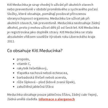
Kitl Meducínka je sirup vhodný k užívání při akutních stavech
nebo preventivně v období proměnlivého a sychravého počasí.
Složky, které obsahuje, pomáhají posilovat přirozenou
obranyschopnost organismu. Meducínku lze užívat jak při
akutních stavech, tak preventivně. Meducínka neobsahuje žádný
alkohol, proto ji mohou užívat děti již od šesti let. Kitl Meducínka
je registrována jako doplněk stravy. Kitl Meducínka se stala
absolutním vítězem soutěže Výrobek roku Libereckého kraje
2012.
Co obsahuje Kitl Meducínka?
propolis,
vitamín C,
rakytník řešetlákový,
třapatka nachová neboli echinacea,
barbadoská třešeň neboli acerola,
růže šípková – plod (lidově zvaná šípek),
zahuštěná jablečná šťáva
Meducínka obsahuje pouze jablečnou šťávu, žádný cukr řepný,
žádná umělá sladidla.
Informace o alergenech