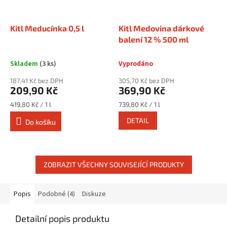
Kitl Meducínka 0,5 l
Kitl Medovina dárkové
balení 12 % 500 ml
Skladem
(3 ks)
Vyprodáno
187,41 Kč bez DPH
305,70 Kč bez DPH
209,90 Kč
369,90 Kč
Měrná
Měrná
419,80 Kč / 1 l
739,80 Kč / 1 l
cena:
cena:
DETAIL
Do košíku
ZOBRAZIT VŠECHNY SOUVISEJÍCÍ PRODUKTY
Popis
Podobné (4)
Diskuze
Detailní popis produktu