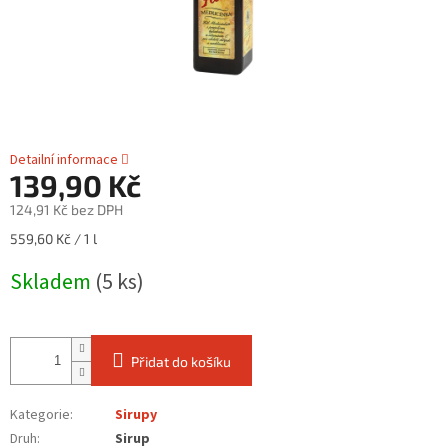
Detailní informace
139,90 Kč
124,91 Kč bez DPH
Měrná
559,60 Kč / 1 l
cena:
Skladem
(5 ks)
Přidat do košíku
Kategorie
:
Sirupy
Druh
:
Sirup