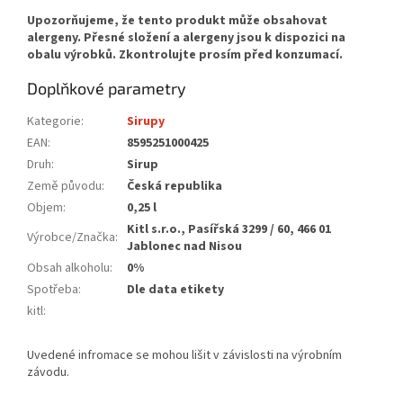
Doplňkové parametry
Kategorie
:
Sirupy
EAN
:
8595251000425
Druh
:
Sirup
Země původu
:
Česká republika
Objem
:
0,25 l
Kitl s.r.o., Pasířská 3299 / 60, 466 01
Výrobce/Značka
:
Jablonec nad Nisou
Obsah alkoholu
:
0%
Spotřeba
:
Dle data etikety
kitl
: