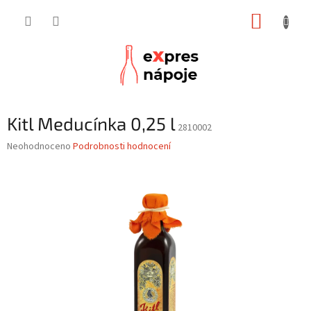
Přejít
NÁKUP
na
obsah
KOŠÍK
Kitl Meducínka 0,25 l
2810002
Průměrné
Neohodnoceno
Podrobnosti hodnocení
hodnocení
produktu
je
0,0
z
5
hvězdiček.