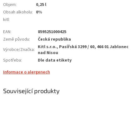
Objem
:
0,25 l
Obsah alkoholu
:
0%
kitl
:
EAN
:
8595251000425
Země původu
:
Česká republika
Kitl s.r.o., Pasířská 3299 / 60, 466 01 Jablonec
Výrobce/Značka
:
nad Nisou
Spotřeba
:
Dle data etikety
Informace o alergenech
Související produkty