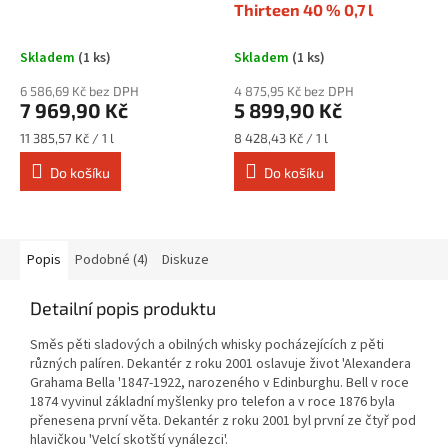
Thirteen 40 % 0,7 l
Skladem
(1 ks)
Skladem
(1 ks)
6 586,69 Kč bez DPH
4 875,95 Kč bez DPH
7 969,90 Kč
5 899,90 Kč
Měrná
Měrná
11 385,57 Kč / 1 l
8 428,43 Kč / 1 l
cena:
cena:
Do košíku
Do košíku
Popis
Podobné (4)
Diskuze
Detailní popis produktu
Směs pěti sladových a obilných whisky pocházejících z pěti
různých palíren. Dekantér z roku 2001 oslavuje život 'Alexandera
Grahama Bella '1847-1922, narozeného v Edinburghu. Bell v roce
1874 vyvinul základní myšlenky pro telefon a v roce 1876 byla
přenesena první věta. Dekantér z roku 2001 byl první ze čtyř pod
hlavičkou 'Velcí skotští vynálezci'.