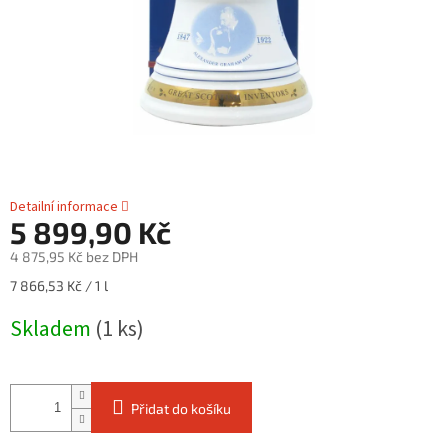
Detailní informace
5 899,90 Kč
4 875,95 Kč bez DPH
Měrná
7 866,53 Kč / 1 l
cena:
Skladem
(1 ks)
Přidat do košíku