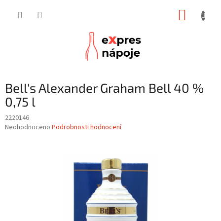
Přejít
NÁKUP
na
obsah
KOŠÍK
Bell's Alexander Graham Bell 40 %
0,75 l
2220146
Průměrné
Neohodnoceno
Podrobnosti hodnocení
hodnocení
produktu
je
0,0
z
5
hvězdiček.