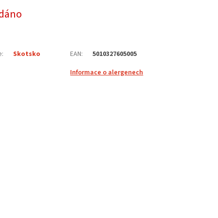
dáno
e
:
Skotsko
EAN
:
5010327605005
Informace o alergenech