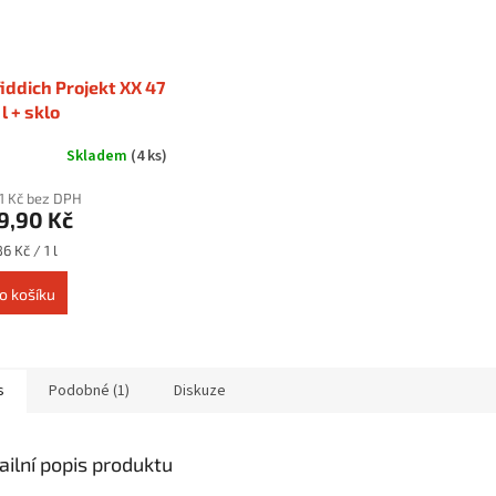
iddich Projekt XX 47
 l + sklo
Skladem
(4 ks)
31 Kč bez DPH
9,90 Kč
6 Kč / 1 l
o košíku
s
Podobné (1)
Diskuze
ailní popis produktu