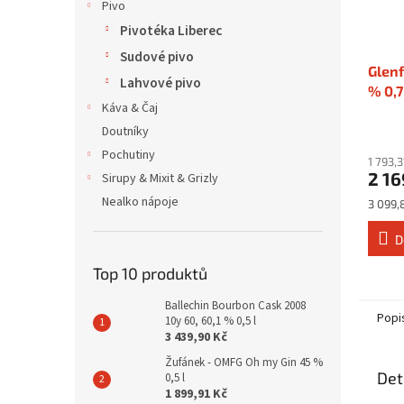
Pivo
Pivotéka Liberec
Sudové pivo
Glenf
Lahvové pivo
% 0,7
Káva & Čaj
Doutníky
Pochutiny
1 793,
2 16
Sirupy & Mixit & Grizly
Nealko nápoje
Měrná
3 099,8
cena:
D
Top 10 produktů
Ballechin Bourbon Cask 2008
Popi
10y 60, 60,1 % 0,5 l
3 439,90 Kč
Žufánek - OMFG Oh my Gin 45 %
Det
0,5 l
1 899,91 Kč