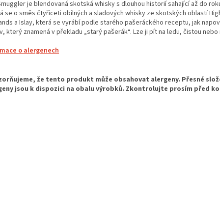
muggler je blendovaná skotská whisky s dlouhou historií sahající až do rok
á se o směs čtyřiceti obilných a sladových whisky ze skotských oblastí Hig
nds a Islay, která se vyrábí podle starého pašeráckého receptu, jak napoví
, který znamená v překladu „starý pašerák“. Lze ji pít na ledu, čistou nebo
rmace o alergenech