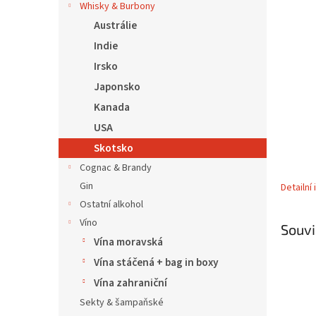
5
í
Whisky & Burbony
hvězdič
p
Austrálie
a
Indie
n
Irsko
e
l
Japonsko
Kanada
USA
Skotsko
Cognac & Brandy
Gin
Detailní
Ostatní alkohol
Víno
Souvi
Vína moravská
Vína stáčená + bag in boxy
Vína zahraniční
Sekty & šampaňské