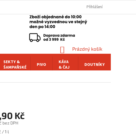
Přihlášení
NÁKUPNÍ
Prázdný košík
KOŠÍK
SEKTY &
KÁVA
PIVO
DOUTNÍKY
POCHUTI
ŠAMPAŇSKÉ
& ČAJ
,90 Kč
č bez DPH
 / 1 l