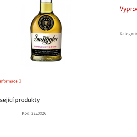
cena:
ek.
Vypro
Kategori
 informace
sející produkty
Kód:
2220026