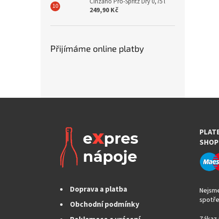
Cinzano Pro-Spritz Dry 0,75 l
249,90 Kč
Přijímáme online platby
PLAT
SHOP
Doprava a platba
Nejsme
spotře
Obchodní podmínky