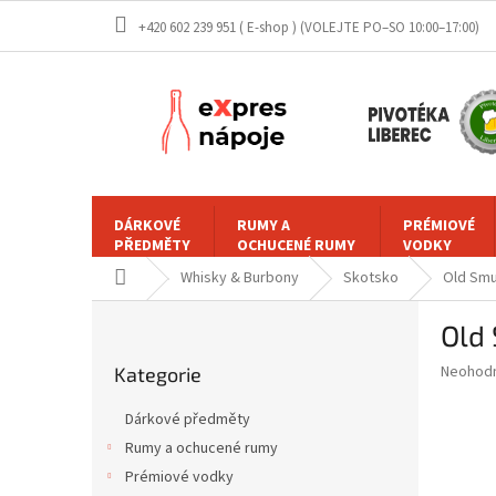
Přejít
+420 602 239 951 ( E-shop )
na
obsah
DÁRKOVÉ
RUMY A
PRÉMIOVÉ
PŘEDMĚTY
OCHUCENÉ RUMY
VODKY
Domů
Whisky & Burbony
Skotsko
Old Smu
P
Old 
o
Přeskočit
s
Průměr
Neohod
Kategorie
kategorie
t
hodnoce
r
produkt
Dárkové předměty
a
je
Rumy a ochucené rumy
0,0
n
z
Prémiové vodky
n