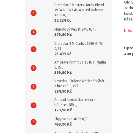
Old S
Dictador 2 Masters Hardy Blend
Jedn
1974 & 1977 45-48y 3rd Release
Lowla
42 % 0,7 l
název
32 224 Kč
Mandlový Velvet 34% 0,7 l
Info
579,90 Kč
Dictador 2 M Carlos 1980 44 %
0,7 l
23 499 Kč
Amorale Primitivo 18 IGT Puglia
0,75 l
369,90 Kč
Veverka - Rulandské šedé Výběr
z hroznů 0,75 l
294,90 Kč
Arnaud farmářská terina s
hříbkem 180 g
179,90 Kč
Skyy vodka 40 % 0,7 l
469,90 Kč