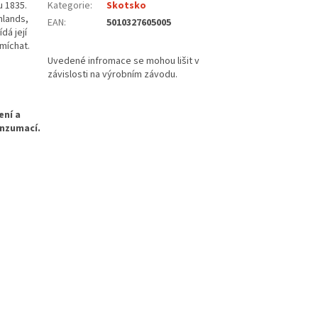
u 1835.
Kategorie
:
Skotsko
hlands,
EAN
:
5010327605005
dá její
 míchat.