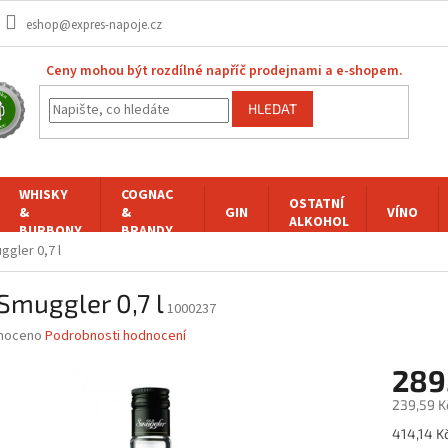
eshop@expres-napoje.cz
Ceny mohou být rozdílné napříč prodejnami a e-shopem.
HLEDAT
WHISKY
COGNAC
OSTATNÍ
&
&
GIN
VÍNO
ALKOHOL
BURBONY
BRANDY
ggler 0,7 l
Smuggler 0,7 l
1000237
né
noceno
Podrobnosti hodnocení
ní
289
u
239,59 K
Měrná
414,14 Kč