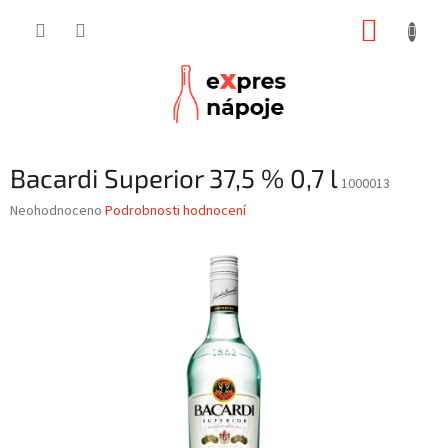
Přejít
NÁKUP
na
obsah
KOŠÍK
Bacardi Superior 37,5 % 0,7 l
1000013
Průměrné
Neohodnoceno
Podrobnosti hodnocení
hodnocení
produktu
je
0,0
z
5
hvězdiček.