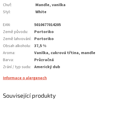
Chuť
:
Mandle, vanilka
Styl
:
White
EAN
:
5010677014205
Země původu
:
Portoriko
Země lahvování
:
Portoriko
Obsah alkoholu
:
37,5 %
Aroma
:
Vanilka, cukrová třtina, mandle
Barva
:
Průzračná
Zrání / typ sudu
:
Americký dub
Informace o alergenech
Související produkty