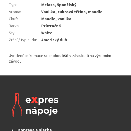
Typ
:
Melasa, španělský
Aroma
:
Vanilka, cukrová třtina, mandle
Chuť
:
Mandle, vanilka
Barva
:
Průzračná
Styl
:
White
Zrání / typ sudu
:
Americký dub
Doprava a platba