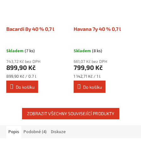
Bacardi 8y 40 % 0,7 l
Havana 7y 40 % 0,7 l
Skladem
(7 ks)
Skladem
(8 ks)
743,72 Kč bez DPH
661,07 Kč bez DPH
899,90 Kč
799,90 Kč
Měrná
Měrná
899,90 Kč / 0.7 l
1 142,71 Kč / 1 l
cena:
cena:
Do košíku
Do košíku
ZOBRAZIT VŠECHNY SOUVISEJÍCÍ PRODUKTY
Popis
Podobné (4)
Diskuze