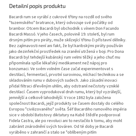
Detailní popis produktu
Bacardi rum se vyrábí z cukrové třtiny na rozdíl od svého
"tuzemského" bratrance, který odvozuje své počátky od
brambor. Otcem Bacardi byl obchodník s vínem Don Facundo
Bacardi Massó. V jeho časech, polovině 19. století, byl rum
drsným pitím pro piráty, muže sklízející třtinu či přístavní dělníky.
Bez zajímavosti není ani fakt, že byl karibskými piráty používán
jako dezinfekční prostředek na zranění utržená v boji. Pro Dona
Bacardi byl tehdejší kubánský rum velmi těžký a jeho chuť mu
připomínala spíše lékařský medikament než nápoj pro
konzumaci. Ve svém volném čase začal experimentovat s
destilací, fermentací, prvotní surovinou, míchací technikou a se
skladováním rumu v dubových sudech. Jako zásadní inovaci
přidal filtraci dřevěným uhlím, aby odstranil nečistoty vzniklé
destilací. Časem vyprodukoval druh rumu, který byl vyzrálejší,
jemnější a celkově lahodnější. V roce 1862 byla založena
společnost Bacardi, jejíž produkty se časem dostaly do celého
Evropou "civilizovaného" světa. Šéf Bacardiho rumového impéria
sice v období Batistovy diktatury na Kubě štědře podporoval
Fidela Castra, ale po revoluci ani to nestačilo k tomu, aby mohl
zabránit znárodnění svých továren. Od té doby je Bacardi
vyráběno v zahraničí a stalo se "oblíbeným pitím