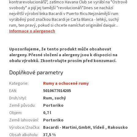
kontrarevolucionářů", zatímco Havana Club se vyrábí na "Ostrově
svobody" a pijí jej tamější "revolucionáři".Dnes se nachází
největší výrobní linka Bacardi v Puerto Ricu.Nejznámější rum
vyráběný pod značkou Bacardi je Carta Blanca - lehký, suchý
rum, ten pravý, pokud si chcete namíchat originální daiquir...
Informace o alergenech
Doplňkové parametry
Kategorie
:
Rumy a ochucené rumy
EAN
:
5010677014205
Druh/styl
:
Rum, suchý
Země původu
:
Portoriko
Objem
:
0,7 l
Země lahvování
:
Portoriko
Výrobce/Značka
:
Bacardi - Martini,GmbH, Vídeň , Rakousko
Obsah alkoholu
:
37,5 %