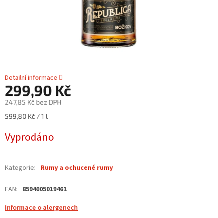
Detailní informace
299,90 Kč
247,85 Kč bez DPH
Měrná
599,80 Kč / 1 l
cena:
Vyprodáno
Kategorie
:
Rumy a ochucené rumy
EAN
:
8594005019461
Informace o alergenech