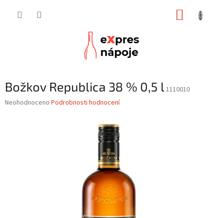
Přejít
NÁKUP
na
obsah
KOŠÍK
Božkov Republica 38 % 0,5 l
1110010
Průměrné
Neohodnoceno
Podrobnosti hodnocení
hodnocení
produktu
je
0,0
z
5
hvězdiček.