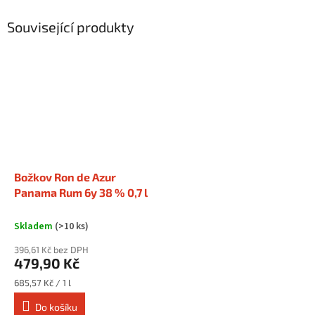
Související produkty
Božkov Ron de Azur
Panama Rum 6y 38 % 0,7 l
Skladem
(>10 ks)
396,61 Kč bez DPH
479,90 Kč
Měrná
685,57 Kč / 1 l
cena:
Do košíku