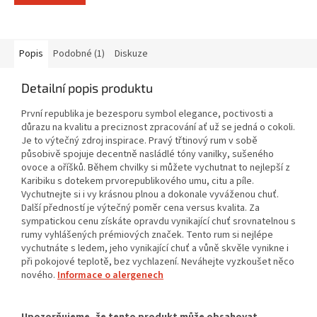
Popis
Podobné (1)
Diskuze
Detailní popis produktu
První republika je bezesporu symbol elegance, poctivosti a
důrazu na kvalitu a preciznost zpracování ať už se jedná o cokoli.
Je to výtečný zdroj inspirace. Pravý třtinový rum v sobě
působivě spojuje decentně nasládlé tóny vanilky, sušeného
ovoce a oříšků. Během chvilky si můžete vychutnat to nejlepší z
Karibiku s dotekem prvorepublikového umu, citu a píle.
Vychutnejte si i vy krásnou plnou a dokonale vyváženou chuť.
Další předností je výtečný poměr cena versus kvalita. Za
sympatickou cenu získáte opravdu vynikající chuť srovnatelnou s
rumy vyhlášených prémiových značek. Tento rum si nejlépe
vychutnáte s ledem, jeho vynikající chuť a vůně skvěle vynikne i
při pokojové teplotě, bez vychlazení. Neváhejte vyzkoušet něco
nového.
Informace o alergenech