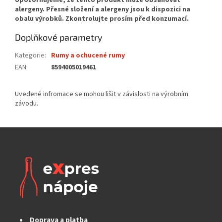
Doplňkové parametry
Kategorie
:
Rumy a ochucené rumy
EAN
:
8594005019461
Doprava a platba