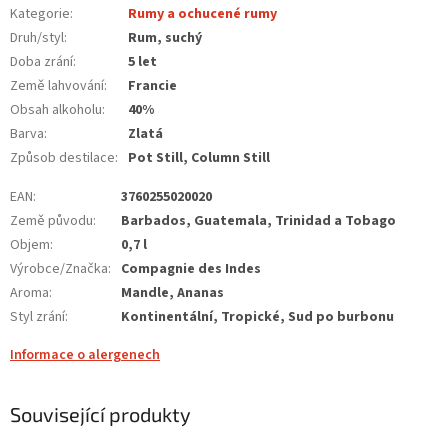
Kategorie
:
Rumy a ochucené rumy
Druh/styl
:
Rum, suchý
Doba zrání
:
5 let
Země lahvování
:
Francie
Obsah alkoholu
:
40%
Barva
:
Zlatá
Způsob destilace
:
Pot Still, Column Still
EAN
:
3760255020020
Země původu
:
Barbados, Guatemala, Trinidad a Tobago
Objem
:
0,7 l
Výrobce/Značka
:
Compagnie des Indes
Aroma
:
Mandle, Ananas
Styl zrání
:
Kontinentální, Tropické, Sud po burbonu
Informace o alergenech
Související produkty