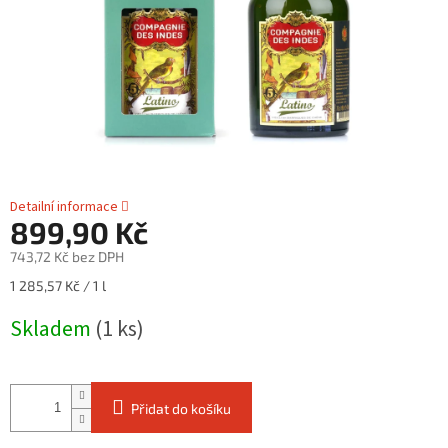
Detailní informace
899,90 Kč
743,72 Kč bez DPH
Měrná
1 285,57 Kč / 1 l
cena:
Skladem
(1 ks)
Přidat do košíku