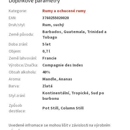
Doplňkové parametry
Kategorie
:
Rumy a ochucené rumy
EAN
:
3760255020020
Druh/styl
:
Rum, suchý
Barbados, Guatemala, Trinidad a
Země původu
:
Tobago
Doba zrání
:
5 let
Objem
:
0,7 l
Země lahvování
:
Francie
Výrobce/Značka
:
Compagnie des Indes
Obsah alkoholu
:
40%
Aroma
:
Mandle, Ananas
Barva
:
Zlatá
Kontinentální, Tropické, Sud po
Styl zrání
:
burbonu
Způsob
Pot Still, Column Still
destilace
: