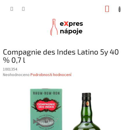
Přejít
NÁKUP
na
obsah
KOŠÍK
Compagnie des Indes Latino 5y 40
% 0,7 l
1001354
Průměrné
Neohodnoceno
Podrobnosti hodnocení
hodnocení
produktu
je
0,0
z
5
hvězdiček.