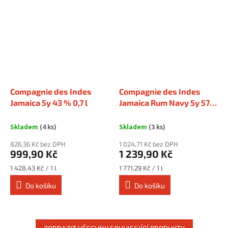
Compagnie des Indes
Compagnie des Indes
Jamaica 5y 43 % 0,7 l
Jamaica Rum Navy 5y 57
% 0,7 l
Skladem
(4 ks)
Skladem
(3 ks)
826,36 Kč bez DPH
1 024,71 Kč bez DPH
999,90 Kč
1 239,90 Kč
Měrná
Měrná
1 428,43 Kč / 1 l
1 771,29 Kč / 1 l
cena:
cena:
Do košíku
Do košíku