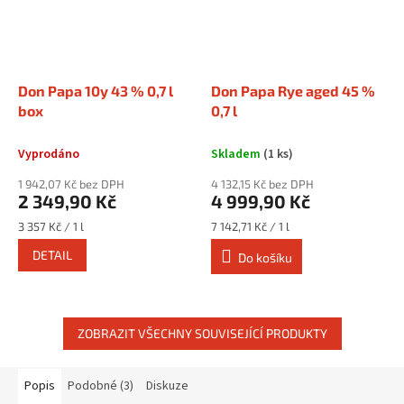
Don Papa 10y 43 % 0,7 l
Don Papa Rye aged 45 %
box
0,7 l
Vyprodáno
Skladem
(1 ks)
1 942,07 Kč bez DPH
4 132,15 Kč bez DPH
2 349,90 Kč
4 999,90 Kč
Měrná
Měrná
3 357 Kč / 1 l
7 142,71 Kč / 1 l
cena:
cena:
DETAIL
Do košíku
ZOBRAZIT VŠECHNY SOUVISEJÍCÍ PRODUKTY
Popis
Podobné (3)
Diskuze