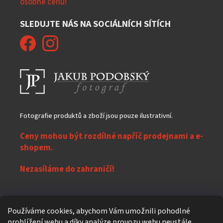
osobně cenu!
SLEDUJTE NÁS NA SOCIÁLNÍCH SÍTÍCH
Fotografie produktů a zboží jsou pouze ilustrativní.
Ceny mohou být rozdílné napříč prodejnami a e-
shopem.
Nezasíláme do zahraničí!
Z
Používáme cookies, abychom Vám umožnili pohodlné
á
prohlížení webu a díky analýze provozu webu neustále