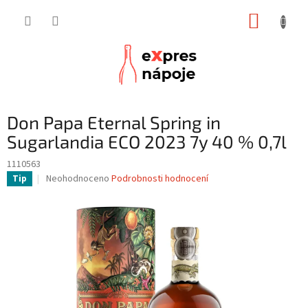
Přejít
NÁKUP
na
obsah
KOŠÍK
Don Papa Eternal Spring in
Sugarlandia ECO 2023 7y 40 % 0,7l
1110563
Průměrné
Neohodnoceno
Podrobnosti hodnocení
Tip
hodnocení
produktu
je
0,0
z
5
hvězdiček.