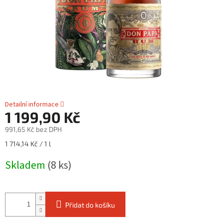
Detailní informace
1 199,90 Kč
991,65 Kč bez DPH
Měrná
1 714,14 Kč / 1 l
cena:
Skladem
(8 ks)
Přidat do košíku