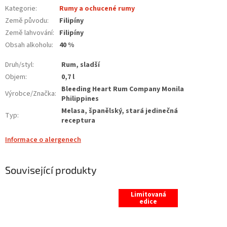
Kategorie
:
Rumy a ochucené rumy
Země původu
:
Filipíny
Země lahvování
:
Filipíny
Obsah alkoholu
:
40 %
Druh/styl
:
Rum, sladší
Objem
:
0,7 l
Bleeding Heart Rum Company Monila
Výrobce/Značka
:
Philippines
Melasa, španělský, stará jedinečná
Typ
:
receptura
Informace o alergenech
Související produkty
Limitovaná
edice