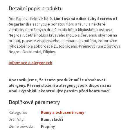
Detailní popis produktu
Don Papa v dárkové tubě.
Limitovaná edice tuby Secrets of
Sugarlandia
zachycuje bohatou floru a faunu a některé
z kriticky ohrožených druhů exotického filipínského ostrova
Negros, včetně holuba krvavého (holub s červenou skvrnou na
prsou), prasete visajanského, sambara skvrnitého, zoborožce
rýhozobého a zoborožce žlutobradého.
Prémiový rum z ostrova
Negros Occidental, Filipíny.
Informace o alergenech
Doplňkové parametry
Kategorie
:
Rumy a ochucené rumy
Druh/styl
:
Rum, sladší
Země původu
:
Filipíny