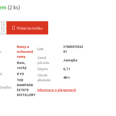
dem
(2 ks)
Přidat do košíku
Rumy a
37005973513
EAN
:
e
:
ochucené
07
rumy
Země
Jamajka
Rum,
původu
:
:
suchý
Objem
:
0,7 l
ní
:
8 YO
Obsah
46%
THE
alkoholu
:
HAMPDEN
Značka
:
ESTATE
Informace o alergenech
DISTILLERY