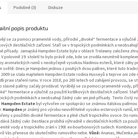
s
Podobné (3)
Diskuze
ailní popis produktu
bějí se za pomoci pramenité vody, přírodní „divoké“ fermentace a výlučně z
kových destilačních zařízení. Staří se v tropických podmínkách a neobsahuj
jiné přísady. Jamajská Hampden Estate byla v oblasti Trelawny založena zhr
 V polovině 19. století to bylo právě zde, kde se zrodila nesmírně komplexn
by aromatických rumů s neobyčejně vysokou hladinou esterů, které záhy pr
m světě. Dnes je Hampden jednou z pouhých dvou palíren, které tuto tradici 
 2009 se stala majitelem Hampden Estate rodina Husseyů a teprve oni zde 
li praxi staření rumu. V roce 2018, po 265 letech od zahájení provozu, se 
o slavné palírny začaly prodávat. Vyrábějí se za pomoci pramenité vody, př
ké“ fermentace a výlučně za použití kotlíkových destilačních zařízení. Stař
pických podmínkách a neobsahují žádný cukr ani jiné přísady. Tento čistý r
y
Hampden Estate
byl vytvořen ve spolupráci se známou italskou palírnou
r.
Hampden
je známý pro výrobu neuvěřitelně vysoko-esterových rumů, kt
ořeny s použitím divoké fermentace a plné chutí tropického ovoce. Do rum
dává žádný cukr. Destilace probíhá výhradně v destilačních kotlích za použit
enité vody a tropického zrání v 190l. ex-bourbonových sudech. Kombinace
orů Vás přenese do skutečného rumového nebe.
Vůně:
Ananas, Mučenka je