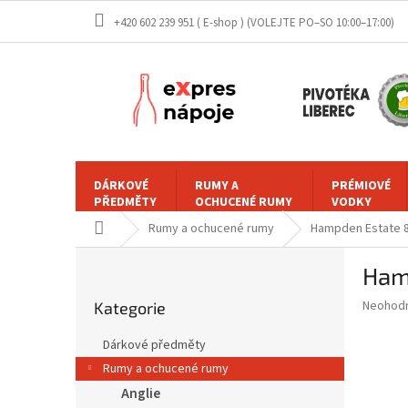
Přejít
+420 602 239 951 ( E-shop )
na
obsah
DÁRKOVÉ
RUMY A
PRÉMIOVÉ
PŘEDMĚTY
OCHUCENÉ RUMY
VODKY
Domů
Rumy a ochucené rumy
Hampden Estate 8y
P
Hamp
o
Přeskočit
s
Průměr
Neohod
Kategorie
kategorie
t
hodnoce
r
produkt
Dárkové předměty
a
je
Rumy a ochucené rumy
0,0
n
z
Anglie
n