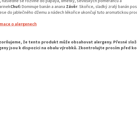
, následně se rozvine do papaya, limetky, sevillských pomerančů a
arinek
Chuť:
Dominuje banán a anana
Závěr
: Skořice, sladký zralý banán po
ese do jablečného džemu a nádech lékořice ukončují tuto aromatickou pro
rmace o alergenech