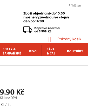
Přihlášení
NÁKUPNÍ
Prázdný košík
KOŠÍK
SEKTY &
KÁVA
PIVO
DOUTNÍKY
POCHUTI
ŠAMPAŇSKÉ
& ČAJ
39,90 Kč
 Kč bez DPH
Kč / 1 l