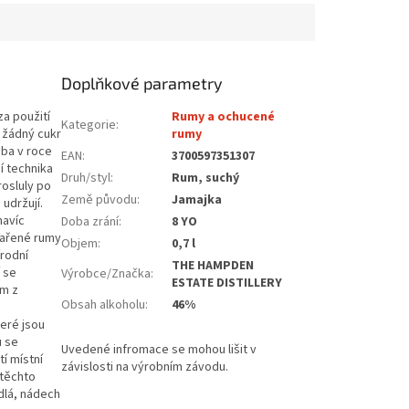
Doplňkové parametry
a použití
Rumy a ochucené
Kategorie
:
í žádný cukr
rumy
uba v roce
EAN
:
3700597351307
í technika
Druh/styl
:
Rum, suchý
osluly po
Země původu
:
Jamajka
udržují.
navíc
Doba zrání
:
8 YO
stařené rumy
Objem
:
0,7 l
írodní
THE HAMPDEN
í se
Výrobce/Značka
:
ESTATE DISTILLERY
um z
Obsah alkoholu
:
46%
eré jsou
u se
í místní
 těchto
dlá, nádech