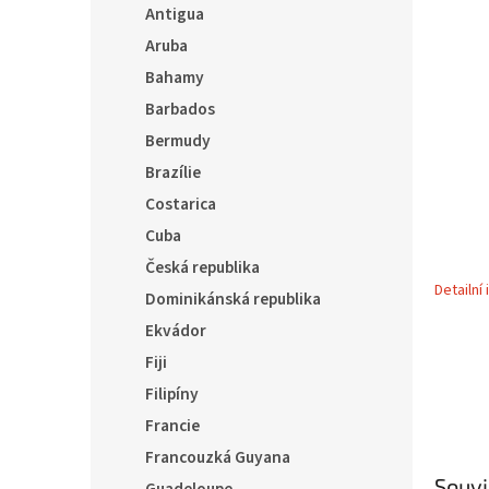
5
í
Antigua
hvězdič
p
Aruba
a
Bahamy
n
e
Barbados
l
Bermudy
Brazílie
Costarica
Cuba
Česká republika
Detailní
Dominikánská republika
Ekvádor
Fiji
Filipíny
Francie
Francouzká Guyana
Souvi