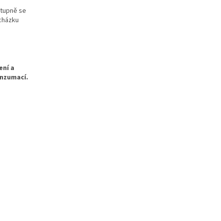
stupně se
cházku