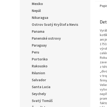
Mexiko
Popi
Nepál
Nikaragua
Det
Ostrov Svatý Kryštof a Nevis
Vyrá
Panama
kotlí
Panenské ostrovy
ani 
1753.
Paraguay
výro
Peru
celé
Roku
Portoriko
zaved
Rakousko
z tét
„divo
Réunion
v tro
Salvador
firm
Velie
Santa Lucia
vytv
Seychely
nepři
pram
Svatý Tomáš
fakt