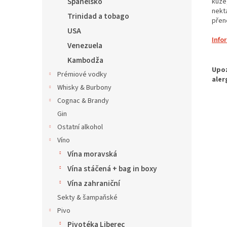
Španělsko
kůže
nekt
Trinidad a tobago
přen
USA
Info
Venezuela
Kambodža
Prémiové vodky
Whisky & Burbony
Cognac & Brandy
Gin
Ostatní alkohol
Víno
Vína moravská
Vína stáčená + bag in boxy
Vína zahraniční
Sekty & šampaňské
Pivo
Pivotéka Liberec