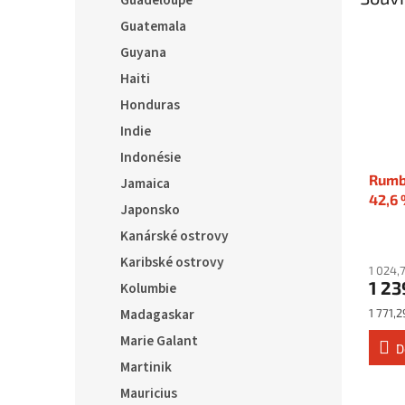
Guadeloupe
Guatemala
Guyana
Haiti
Honduras
Indie
Indonésie
Rumb
Jamaica
42,6 
Japonsko
Kanárské ostrovy
Karibské ostrovy
1 024,
1 23
Kolumbie
Měrná
Madagaskar
1 771,2
cena:
Marie Galant
D
Martinik
Mauricius