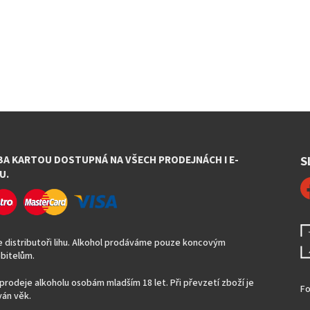
BA KARTOU DOSTUPNÁ NA VŠECH PRODEJNÁCH I E-
S
U.
 distributoři lihu. Alkohol prodáváme pouze koncovým
bitelům.
prodeje alkoholu osobám mladším 18 let. Při převzetí zboží je
Fo
án věk.