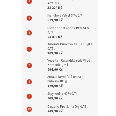
42 % 0,7 l
32 224 Kč
Mandlový Velvet 34% 0,7 l
579,90 Kč
Dictador 2 M Carlos 1980 44 %
0,7 l
23 499 Kč
Amorale Primitivo 18 IGT Puglia
0,75 l
369,90 Kč
Veverka - Rulandské šedé Výběr
z hroznů 0,75 l
294,90 Kč
Arnaud farmářská terina s
hříbkem 180 g
179,90 Kč
Skyy vodka 40 % 0,7 l
469,90 Kč
Cinzano Pro-Spritz Dry 0,75 l
249,90 Kč