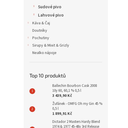
Sudové pivo
Lahvové pivo
Káva & Čaj
Doutníky
Pochutiny
Sirupy & Mixit & Grizly
Nealko nápoje
Top 10 produktů
Ballechin Bourbon Cask 2008
10y 60, 60,1 % 0,5 l
3 439,90 Kč
Žufánek - OMFG Oh my Gin 45 %
0,5 l
1 899,91 Kč
Dictador 2 Masters Hardy Blend
1974 & 1977 45-48y 3rd Release