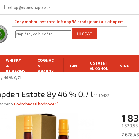
eshop@expres-napoje.cz
Ceny mohou být rozdílné napříč prodejnami a e-shopem.
HLEDAT
WHISKY
COGNAC
OSTATNÍ
&
&
GIN
VÍNO
ALKOHOL
BURBONY
BRANDY
 46 % 0,7 l
den Estate 8y 46 % 0,7 l
1110422
né
noceno
Podrobnosti hodnocení
ní
1 8
u
1 520,58
Měrná
2 628,43 