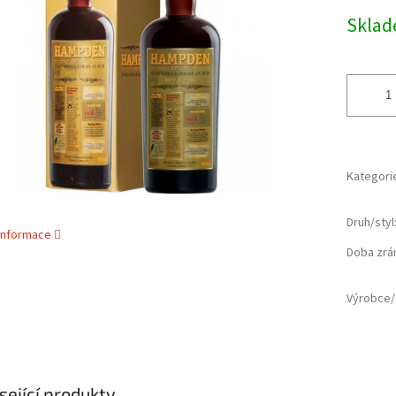
cena:
ek.
Skla
Kategori
Druh/styl
 informace
Doba zrá
Výrobce/
sející produkty