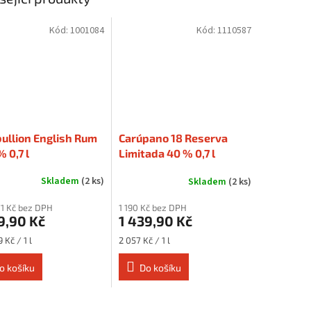
Kód:
1001084
Kód:
1110587
ullion English Rum
Carúpano 18 Reserva
% 0,7 l
Limitada 40 % 0,7 l
Skladem
(2 ks)
Skladem
(2 ks)
71 Kč bez DPH
1 190 Kč bez DPH
9,90 Kč
1 439,90 Kč
Měrná
9 Kč / 1 l
2 057 Kč / 1 l
cena:
o košíku
Do košíku