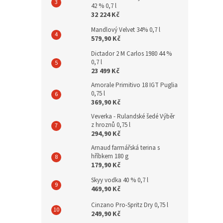
42 % 0,7 l
32 224 Kč
Mandlový Velvet 34% 0,7 l
579,90 Kč
Dictador 2 M Carlos 1980 44 %
0,7 l
23 499 Kč
Amorale Primitivo 18 IGT Puglia
0,75 l
369,90 Kč
Veverka - Rulandské šedé Výběr
z hroznů 0,75 l
294,90 Kč
Arnaud farmářská terina s
hříbkem 180 g
179,90 Kč
Skyy vodka 40 % 0,7 l
469,90 Kč
Cinzano Pro-Spritz Dry 0,75 l
249,90 Kč