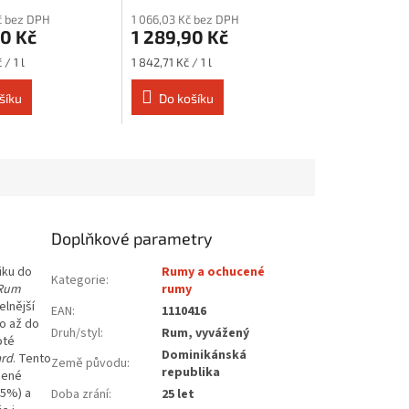
č bez DPH
1 066,03 Kč bez DPH
90 Kč
1 289,90 Kč
Měrná
/ 1 l
1 842,71 Kč / 1 l
cena:
šíku
Do košíku
Doplňkové parametry
iku do
Rumy a ochucené
Kategorie
:
Rum
rumy
elnější
EAN
:
1110416
o až do
Druh/styl
:
Rum, vyvážený
oté
Dominikánská
ard
. Tento
Země původu
:
republika
zené
,5%) a
Doba zrání
:
25 let