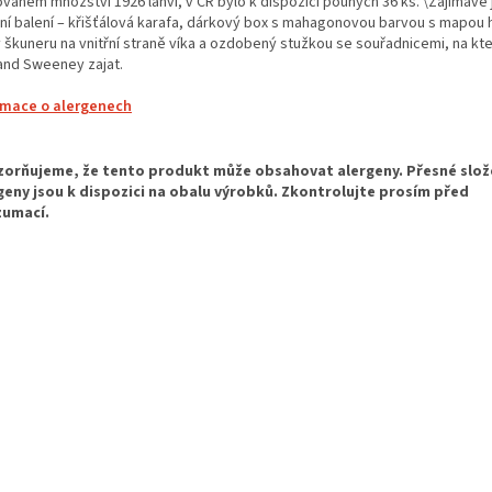
ovaném množství 1926 láhví, v ČR bylo k dispozici pouhých 36 ks. \Zajímavé j
sní balení – křišťálová karafa, dárkový box s mahagonovou barvou s mapou h
y škuneru na vnitřní straně víka a ozdobený stužkou se souřadnicemi, na kte
 and Sweeney zajat.
rmace o alergenech