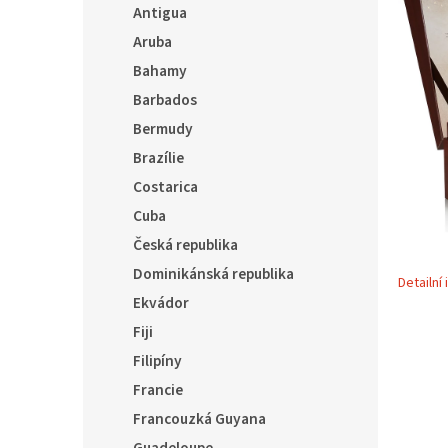
í
Antigua
p
Aruba
a
Bahamy
n
e
Barbados
l
Bermudy
Brazílie
Costarica
Cuba
Česká republika
Dominikánská republika
Detailní
Ekvádor
Fiji
Filipíny
Francie
Francouzká Guyana