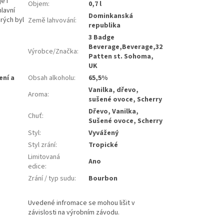
e i
Objem
:
0,7 l
lavní
Dominkanská
rých byl
Země lahvování
:
republika
3 Badge
Beverage,Beverage,32
Výrobce/Značka
:
Patten st. Sohoma,
UK
Obsah alkoholu
:
65,5%
Vanilka, dřevo,
Aroma
:
sušené ovoce, Scherry
Dřevo, Vanilka,
Chuť
:
Sušené ovoce, Scherry
Styl
:
Vyvážený
Styl zrání
:
Tropické
Limitovaná
Ano
edice
:
Zrání / typ sudu
:
Bourbon