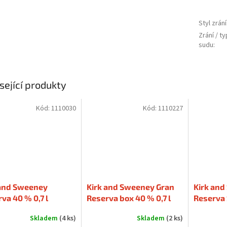
Styl zrání
Zrání / ty
sudu
:
sející produkty
Kód:
1110030
Kód:
1110227
 and Sweeney
Kirk and Sweeney Gran
Kirk and
va 40 % 0,7 l
Reserva box 40 % 0,7 l
Reserva 
dárkové 
Skladem
(4 ks)
Skladem
(2 ks)