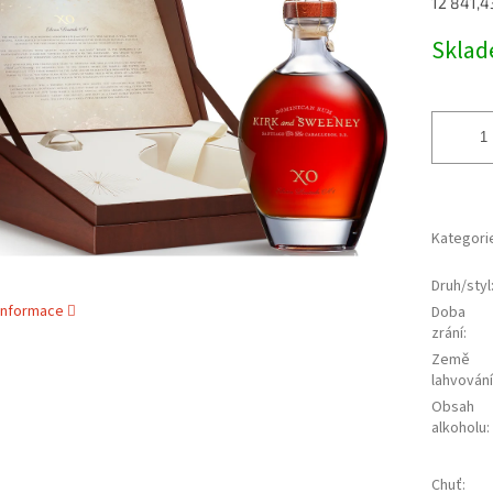
Měrná
12 841,43
5
cena:
hvězdiček.
Skla
Kategori
Druh/styl
 informace
Doba
zrání
:
Země
lahvování
Obsah
alkoholu
:
Chuť
: