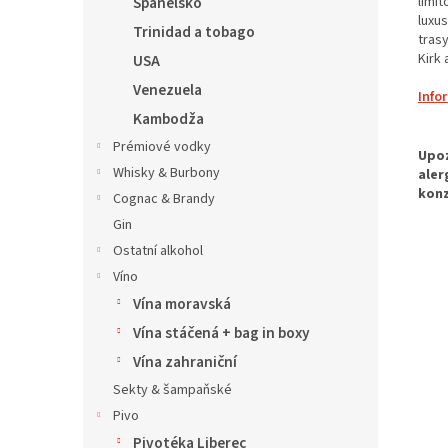
limit
Španělsko
luxu
Trinidad a tobago
tras
Kirk
USA
Venezuela
Info
Kambodža
Prémiové vodky
Whisky & Burbony
Cognac & Brandy
Gin
Ostatní alkohol
Víno
Vína moravská
Vína stáčená + bag in boxy
Vína zahraniční
Sekty & šampaňské
Pivo
Pivotéka Liberec