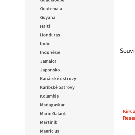
Guadeloupe
Guatemala
Guyana
Haiti
Honduras
Indie
Souvi
Indonésie
Jamaica
Japonsko
Kanárské ostrovy
Karibské ostrovy
Kolumbie
Madagaskar
Kirk
Marie Galant
Reser
Martinik
Mauricius