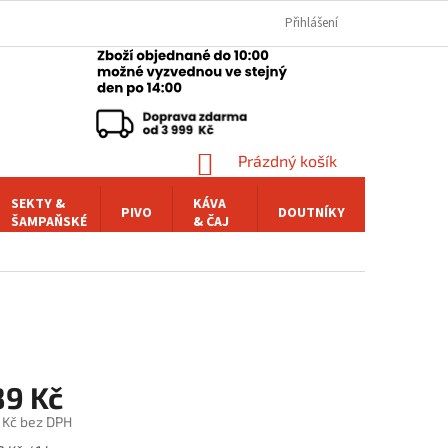
Přihlášení
NÁKUPNÍ
Prázdný košík
KOŠÍK
SEKTY &
KÁVA
PIVO
DOUTNÍKY
POCHUTI
ŠAMPAŇSKÉ
& ČAJ
89 Kč
 Kč bez DPH