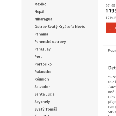
Mexiko
991,65
1 19
Nepál
Měrná
1 714,14
Nikaragua
cena:
Ostrov Svatý Kryštof a Nevis
D
Panama
Panenské ostrovy
Paraguay
Popi
Peru
Portoriko
Det
Rakousko
“Kir
Réunion
USA 
Salvador
Line
než 
Santa Lucia
roku
Seychely
přej
rum 
Svatý Tomáš
cukro