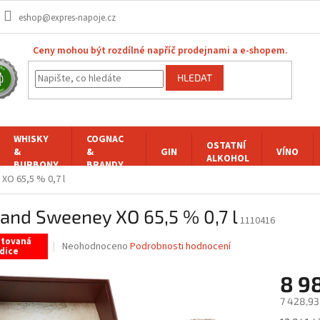
eshop@expres-napoje.cz
Ceny mohou být rozdílné napříč prodejnami a e-shopem.
HLEDAT
WHISKY
COGNAC
OSTATNÍ
&
&
GIN
VÍNO
ALKOHOL
BURBONY
BRANDY
XO 65,5 % 0,7 l
 and Sweeney XO 65,5 % 0,7 l
1110416
itovaná
Průměrné
Neohodnoceno
Podrobnosti hodnocení
dice
hodnocení
produktu
8 9
je
0,0
7 428,93
z