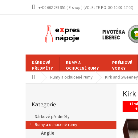
Přejít
+420 602 239 951 ( E-shop )
na
obsah
DÁRKOVÉ
RUMY A
PRÉMIOVÉ
PŘEDMĚTY
OCHUCENÉ RUMY
VODKY
Domů
Rumy a ochucené rumy
Kirk and Sweeney 
P
Kirk
o
Přeskočit
s
Kategorie
kategorie
Lim
t
e
r
Dárkové předměty
a
Rumy a ochucené rumy
n
Anglie
n