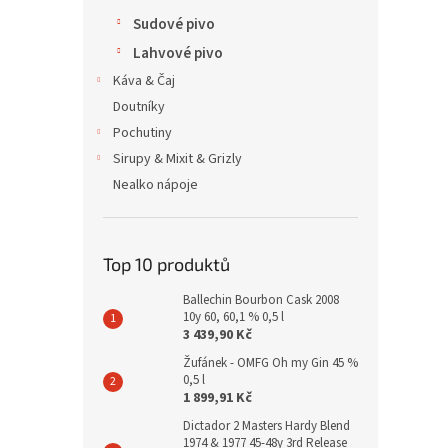
Sudové pivo
Lahvové pivo
Káva & Čaj
Doutníky
Pochutiny
Sirupy & Mixit & Grizly
Nealko nápoje
Top 10 produktů
Ballechin Bourbon Cask 2008
10y 60, 60,1 % 0,5 l
3 439,90 Kč
Žufánek - OMFG Oh my Gin 45 %
0,5 l
1 899,91 Kč
Dictador 2 Masters Hardy Blend
1974 & 1977 45-48y 3rd Release