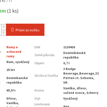
 Kč / 1 l
dem
(1 ks)
Přidat do košíku
Rumy a
EAN
:
1110416
e
:
ochucené
Dominikánská
Země původu
:
rumy
republika
:
Rum, vyvážený
Objem
:
0,7 l
3 Badge
25 let
Beverage,Beverage,32
Výrobce/Značka
:
Dominkanská
Patten st. Sohoma,
:
republika
UK
Vanilka, dřevo,
65,5%
Aroma
:
sušené ovoce, Scherry
Dřevo,
Styl
:
Vyvážený
Vanilka,
Limitovaná
Ano