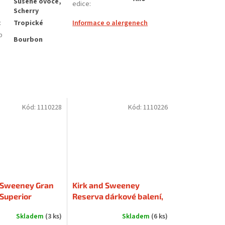
Sušené ovoce,
edice
:
Scherry
:
Tropické
Informace o alergenech
p
Bourbon
Kód:
1110228
Kód:
1110226
 Sweeney Gran
Kirk and Sweeney
Superior
Reserva dárkové balení,
balení 40 % 0,7 l
40 %, 0,7 l
Skladem
(3 ks)
Skladem
(6 ks)