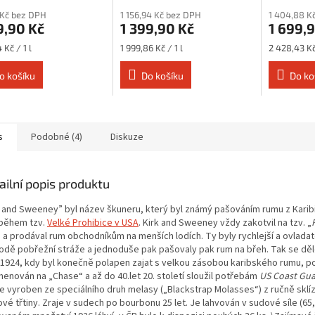
 Kč bez DPH
1 156,94 Kč bez DPH
1 404,88 K
9,90 Kč
1 399,90 Kč
1 699,
Měrná
Měrná
 Kč / 1 l
1 999,86 Kč / 1 l
2 428,43 Kč 
cena:
cena:
o košíku
Do košíku
Do ko
s
Podobné (4)
Diskuze
ailní popis produktu
k and Sweeney” byl název škuneru, který byl známý pašováním rumu z Karib
během tzv.
Velké Prohibice v USA
. Kirk and Sweeney vždy zakotvil na tzv. „
“ a prodával rum obchodníkům na menších lodích. Ty byly rychlejší a ovladat
lodě pobřežní stráže a jednoduše pak pašovaly pak rum na břeh. Tak se děl
 1924, kdy byl konečně polapen zajat s velkou zásobou karibského rumu, p
menován na „Chase“ a až do 40.let 20. století sloužil potřebám
US Coast Gu
je vyroben ze speciálního druh melasy („Blackstrap Molasses“) z ručně sklí
vé třtiny. Zraje v sudech po bourbonu 25 let. Je lahvován v sudové síle (65