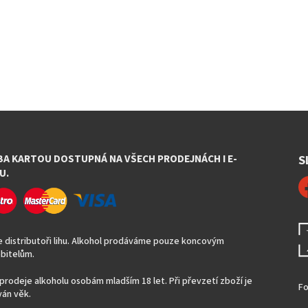
BA KARTOU DOSTUPNÁ NA VŠECH PRODEJNÁCH I E-
S
U.
 distributoři lihu. Alkohol prodáváme pouze koncovým
bitelům.
prodeje alkoholu osobám mladším 18 let. Při převzetí zboží je
Fo
án věk.