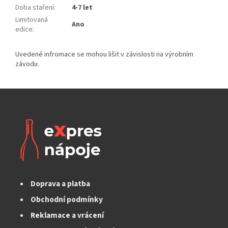
Doba staření
:
4-7 let
Limitovaná
Ano
edice
:
Doprava a platba
Obchodní podmínky
Reklamace a vrácení