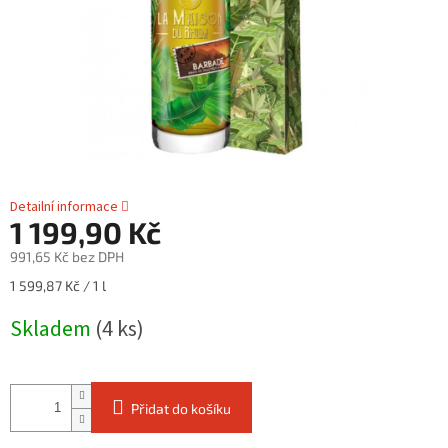
Detailní informace
1 199,90 Kč
991,65 Kč bez DPH
Měrná
1 599,87 Kč / 1 l
cena:
Skladem
(4 ks)
Přidat do košíku