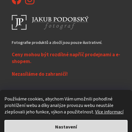
Fotografie produktů a zboží jsou pouze ilustrativní.
Ceny mohou být rozdílné napříč prodejnami a e-
shopem.
Nezasíláme do zahraničí!
Z
Používáme cookies, abychom Vám umožnili pohodlné
á
prohlížení webu a díky analýze provozu webu neustále
Vytvořil Shoptet
p
zlepšovali jeho funkce, výkon a použitelnost.
Více informací
a
t
Nastavení
Copyright 2026
eXpres nápoje
. Všechna práva vyhrazena.
Upravit
í