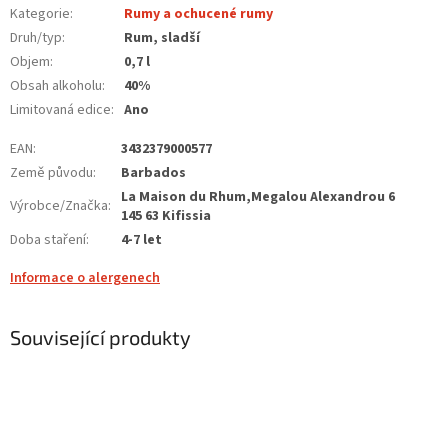
Kategorie
:
Rumy a ochucené rumy
Druh/typ
:
Rum, sladší
Objem
:
0,7 l
Obsah alkoholu
:
40%
Limitovaná edice
:
Ano
EAN
:
3432379000577
Země původu
:
Barbados
La Maison du Rhum,Megalou Alexandrou 6
Výrobce/Značka
:
145 63 Kifissia
Doba staření
:
4-7 let
Informace o alergenech
Související produkty