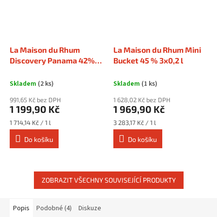
La Maison du Rhum
La Maison du Rhum Mini
Discovery Panama 42%
Bucket 45 % 3x0,2 l
0,7 l
Skladem
(2 ks)
Skladem
(1 ks)
991,65 Kč bez DPH
1 628,02 Kč bez DPH
1 199,90 Kč
1 969,90 Kč
Měrná
Měrná
1 714,14 Kč / 1 l
3 283,17 Kč / 1 l
cena:
cena:
Do košíku
Do košíku
ZOBRAZIT VŠECHNY SOUVISEJÍCÍ PRODUKTY
Popis
Podobné (4)
Diskuze