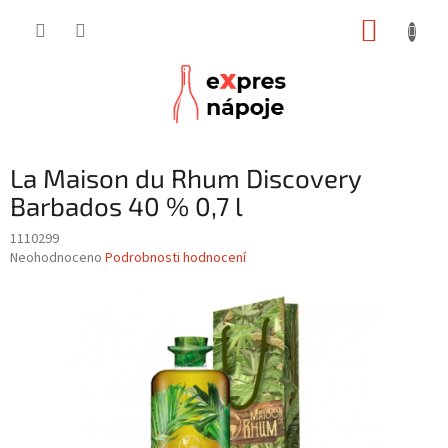
Přejít
NÁKUP
na
obsah
KOŠÍK
La Maison du Rhum Discovery
Barbados 40 % 0,7 l
1110299
Průměrné
Neohodnoceno
Podrobnosti hodnocení
hodnocení
produktu
je
0,0
z
5
hvězdiček.