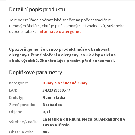
Detailní popis produktu
Je moderní řada sběratelské značky na počest tradičním
rumovým školám, chuť je plná s jemnými náznaky fíků, sušeného
ovoce a tabáku.
Informace o alergenech
Doplňkové parametry
Kategorie
:
Rumy a ochucené rumy
EAN
:
3432379000577
Druh/typ
:
Rum, sladší
Země původu
:
Barbados
Objem
:
0,7 l
La Maison du Rhum,Megalou Alexandrou 6
Výrobce/Značka
:
145 63 Kifissia
Obsah alkoholu
:
40%