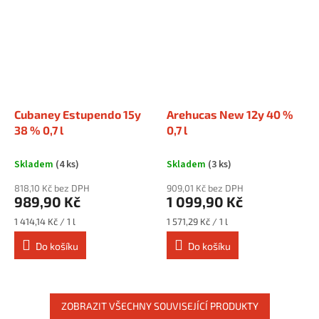
Cubaney Estupendo 15y
Arehucas New 12y 40 %
38 % 0,7 l
0,7 l
Skladem
(4 ks)
Skladem
(3 ks)
818,10 Kč bez DPH
909,01 Kč bez DPH
989,90 Kč
1 099,90 Kč
Měrná
Měrná
1 414,14 Kč / 1 l
1 571,29 Kč / 1 l
cena:
cena:
Do košíku
Do košíku
ZOBRAZIT VŠECHNY SOUVISEJÍCÍ PRODUKTY