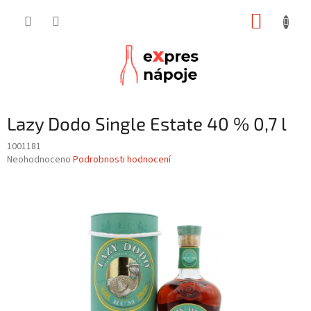
Přejít
NÁKUP
na
obsah
KOŠÍK
Lazy Dodo Single Estate 40 % 0,7 l
1001181
Průměrné
Neohodnoceno
Podrobnosti hodnocení
hodnocení
produktu
je
0,0
z
5
hvězdiček.