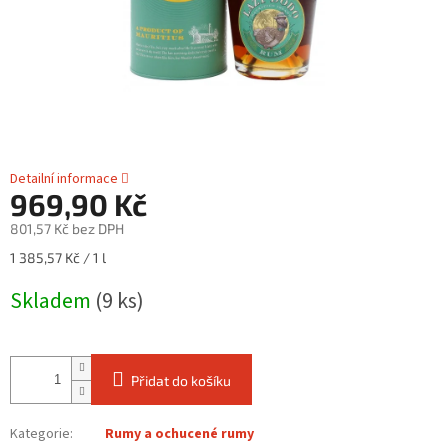
Detailní informace
969,90 Kč
801,57 Kč bez DPH
Měrná
1 385,57 Kč / 1 l
cena:
Skladem
(9 ks)
Přidat do košíku
Kategorie
:
Rumy a ochucené rumy