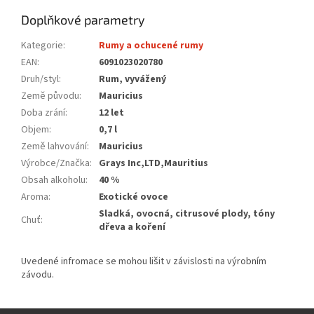
Doplňkové parametry
Kategorie
:
Rumy a ochucené rumy
EAN
:
6091023020780
Druh/styl
:
Rum, vyvážený
Země původu
:
Mauricius
Doba zrání
:
12 let
Objem
:
0,7 l
Země lahvování
:
Mauricius
Výrobce/Značka
:
Grays Inc,LTD,Mauritius
Obsah alkoholu
:
40 %
Aroma
:
Exotické ovoce
Sladká, ovocná, citrusové plody, tóny
Chuť
:
dřeva a koření