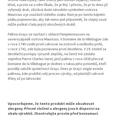
létat, a proto se o něm říkalo, že je líný. I přesto, že je to dnes již
vyhynulý druh, zůstává dodo národním symbolem ostrova
Mauricius a je součástí státního znaku. Rum je po tomto bájném
ptáku pojmenován, aby tak mimo jiné připomněl, že stejný osud
může potkat i řadu jiných ohrožených druhů.
Palírna Grays se nachází v oblasti Pamplemousses na
severozápadě ostrova Mauricius. V Domaine de la Villebague zde
v roce 1740 vznikl první cukrovar na ostrově a nedlouho poté,
v roce 1742, zde byla postavena první destilerie. V 19. století se
destilační postupy výrazně zlepšily, na čemž má zásluhu
zejména Pierre Charles Harel, jenž palírnu v roce 1838 převzal.
Domaine de la Villebague je dodnes v rukou jeho potomků, kteří
později založili společnost Grays. Dnes je Grays single estate
palírnou, kde probíhá celý proces výroby, od plantáží cukrové
třtiny až po lahvování.
.