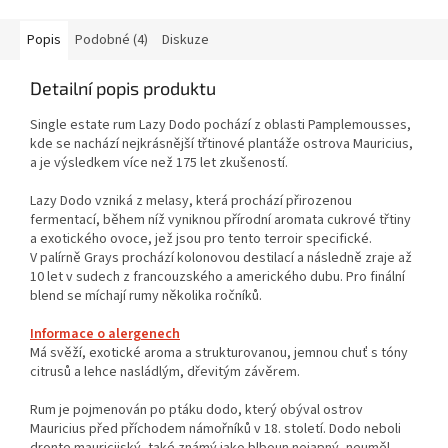
Popis
Podobné (4)
Diskuze
Detailní popis produktu
Single estate rum Lazy Dodo pochází z oblasti Pamplemousses,
kde se nachází nejkrásnější třtinové plantáže ostrova Mauricius,
a je výsledkem více než 175 let zkušeností.
Lazy Dodo vzniká z melasy, která prochází přirozenou
fermentací, během níž vyniknou přírodní aromata cukrové třtiny
a exotického ovoce, jež jsou pro tento terroir specifické.
V palírně Grays prochází kolonovou destilací a následně zraje až
10 let v sudech z francouzského a amerického dubu. Pro finální
blend se míchají rumy několika ročníků.
Informace o alergenech
Má svěží, exotické aroma a strukturovanou, jemnou chuť s tóny
citrusů a lehce nasládlým, dřevitým závěrem.
Rum je pojmenován po ptáku dodo, který obýval ostrov
Mauricius před příchodem námořníků v 18. století. Dodo neboli
dronte mauricijský, také známý jako blboun nejapný, neuměl