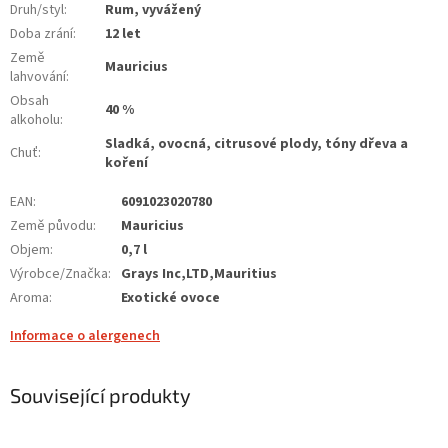
Druh/styl
:
Rum, vyvážený
Doba zrání
:
12 let
Země
Mauricius
lahvování
:
Obsah
40 %
alkoholu
:
Sladká, ovocná, citrusové plody, tóny dřeva a
Chuť
:
koření
EAN
:
6091023020780
Země původu
:
Mauricius
Objem
:
0,7 l
Výrobce/Značka
:
Grays Inc,LTD,Mauritius
Aroma
:
Exotické ovoce
Informace o alergenech
Související produkty