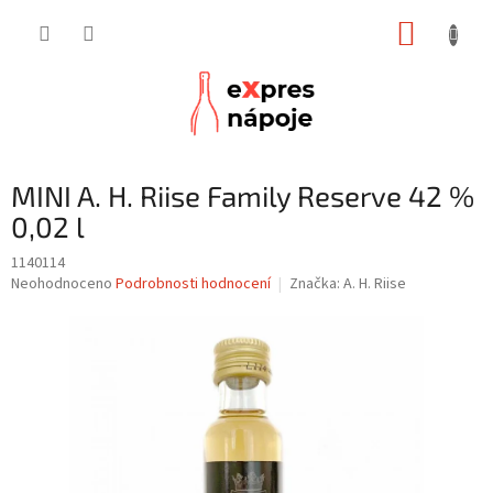
Přejít
NÁKUP
na
obsah
KOŠÍK
MINI A. H. Riise Family Reserve 42 %
0,02 l
1140114
Průměrné
Neohodnoceno
Podrobnosti hodnocení
Značka:
A. H. Riise
hodnocení
produktu
je
0,0
z
5
hvězdiček.