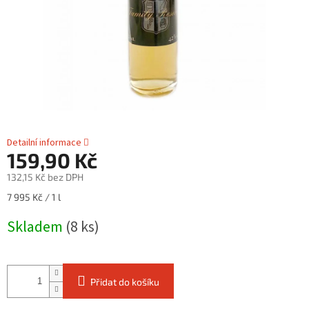
Detailní informace
159,90 Kč
132,15 Kč bez DPH
Měrná
7 995 Kč / 1 l
cena:
Skladem
(8 ks)
Přidat do košíku