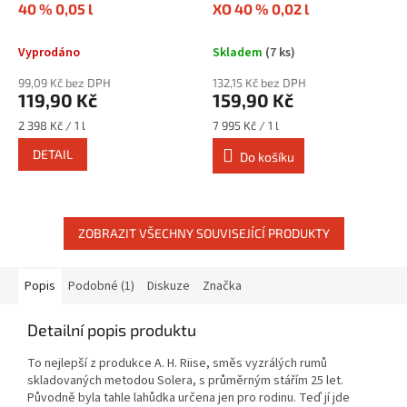
40 % 0,05 l
XO 40 % 0,02 l
Vyprodáno
Skladem
(7 ks)
99,09 Kč bez DPH
132,15 Kč bez DPH
119,90 Kč
159,90 Kč
Měrná
Měrná
2 398 Kč / 1 l
7 995 Kč / 1 l
cena:
cena:
DETAIL
Do košíku
ZOBRAZIT VŠECHNY SOUVISEJÍCÍ PRODUKTY
Popis
Podobné (1)
Diskuze
Značka
Detailní popis produktu
To nejlepší z produkce A. H. Riise, směs vyzrálých rumů
skladovaných metodou Solera, s průměrným stářím 25 let.
Původně byla tahle lahůdka určena jen pro rodinu. Teď jí jde