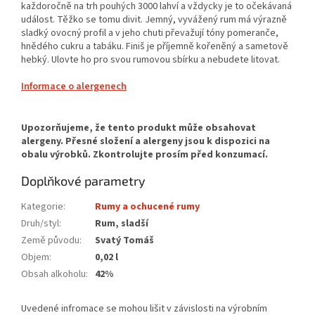
každoročně na trh pouhých 3000 lahví a vždycky je to očekávaná
událost. Těžko se tomu divit. Jemný, vyvážený rum má výrazně
sladký ovocný profil a v jeho chuti převažují tóny pomeranče,
hnědého cukru a tabáku. Finiš je příjemně kořeněný a sametově
hebký. Ulovte ho pro svou rumovou sbírku a nebudete litovat.
Informace o alergenech
Doplňkové parametry
Kategorie
:
Rumy a ochucené rumy
Druh/styl
:
Rum, sladší
Země původu
:
Svatý Tomáš
Objem
:
0,02 l
Obsah alkoholu
:
42%