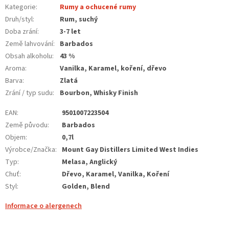
Kategorie
:
Rumy a ochucené rumy
Druh/styl
:
Rum, suchý
Doba zrání
:
3-7 let
Země lahvování
:
Barbados
Obsah alkoholu
:
43 %
Aroma
:
Vanilka, Karamel, koření, dřevo
Barva
:
Zlatá
Zrání / typ sudu
:
Bourbon, Whisky Finish
EAN
:
9501007223504
Země původu
:
Barbados
Objem
:
0,7l
Výrobce/Značka
:
Mount Gay Distillers Limited West Indies
Typ
:
Melasa, Anglický
Chuť
:
Dřevo, Karamel, Vanilka, Koření
Styl
:
Golden, Blend
Informace o alergenech