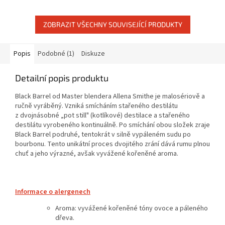
ZOBRAZIT VŠECHNY SOUVISEJÍCÍ PRODUKTY
Popis
Podobné (1)
Diskuze
Detailní popis produktu
Black Barrel od Master blendera Allena Smithe je malosériově a
ručně vyráběný. Vzniká smícháním stařeného destilátu
z dvojnásobné „pot still" (kotlíkové) destilace a stařeného
destilátu vyrobeného kontinuálně. Po smíchání obou složek zraje
Black Barrel podruhé, tentokrát v silně vypáleném sudu po
bourbonu. Tento unikátní proces dvojitého zrání dává rumu plnou
chuť a jeho výrazné, avšak vyvážené kořeněné aroma.
Informace o alergenech
Aroma: vyvážené kořeněné tóny ovoce a páleného
dřeva.