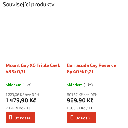
Související produkty
Mount Gay XO Triple Cask
Barracuda Cay Reserve
43 % 0,7 l
8y 40 % 0,7 l
Skladem
(1 ks)
Skladem
(1 ks)
1 223,06 Kč bez DPH
801,57 Kč bez DPH
1 479,90 Kč
969,90 Kč
Měrná
Měrná
2 114,14 Kč / 1 l
1 385,57 Kč / 1 l
cena:
cena:
Do košíku
Do košíku