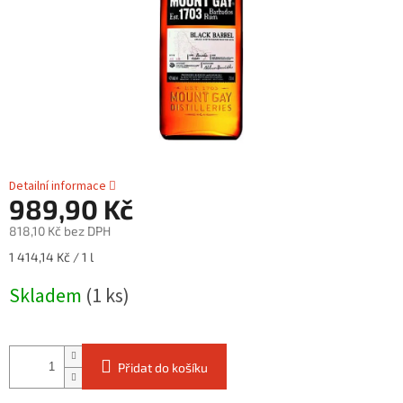
Detailní informace
989,90 Kč
818,10 Kč bez DPH
Měrná
1 414,14 Kč / 1 l
cena:
Skladem
(1 ks)
Přidat do košíku