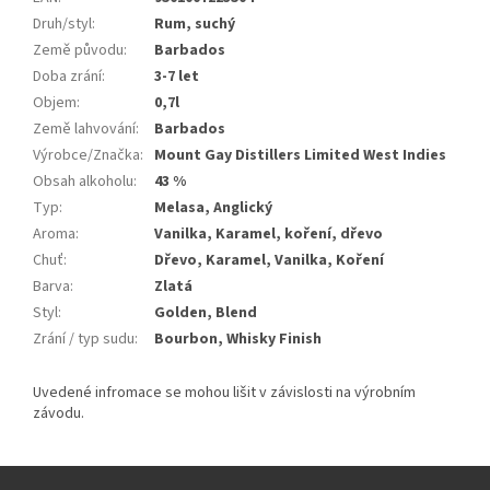
Druh/styl
:
Rum, suchý
Země původu
:
Barbados
Doba zrání
:
3-7 let
Objem
:
0,7l
Země lahvování
:
Barbados
Výrobce/Značka
:
Mount Gay Distillers Limited West Indies
Obsah alkoholu
:
43 %
Typ
:
Melasa, Anglický
Aroma
:
Vanilka, Karamel, koření, dřevo
Chuť
:
Dřevo, Karamel, Vanilka, Koření
Barva
:
Zlatá
Styl
:
Golden, Blend
Zrání / typ sudu
:
Bourbon, Whisky Finish