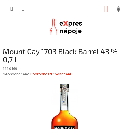
Přejít
NÁKUP
na
obsah
KOŠÍK
Mount Gay 1703 Black Barrel 43 %
0,7 l
1110469
Průměrné
Neohodnoceno
Podrobnosti hodnocení
hodnocení
produktu
je
0,0
z
5
hvězdiček.