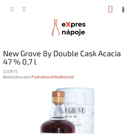
Přejít
NÁKUP
na
obsah
KOŠÍK
New Grove 8y Double Cask Acacia
47 % 0,7 l
1110571
Průměrné
Neohodnoceno
Podrobnosti hodnocení
hodnocení
produktu
je
0,0
z
5
hvězdiček.