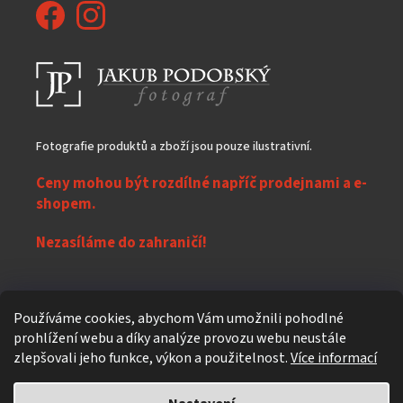
Fotografie produktů a zboží jsou pouze ilustrativní.
Ceny mohou být rozdílné napříč prodejnami a e-
shopem.
Nezasíláme do zahraničí!
Z
Používáme cookies, abychom Vám umožnili pohodlné
á
prohlížení webu a díky analýze provozu webu neustále
Vytvořil Shoptet
p
zlepšovali jeho funkce, výkon a použitelnost.
Více informací
a
t