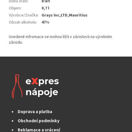
Doba zrání
:
8 let
Objem
:
0,7 l
Výrobce/Značka
:
Grays Inc,LTD,Mauritius
Obsah alkoholu
:
47%
Doprava a platba
Obchodní podmínky
Reklamace a vrácení