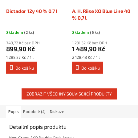
Dictador 12y 40 % 0,7 l
A. H. Riise XO Blue Line 40
% 0,7 l
Skladem
(2 ks)
Skladem
(6 ks)
743,72 Kč bez DPH
1 231,32 Kč bez DPH
899,90 Kč
1 489,90 Kč
Měrná
Měrná
1 285,57 Kč / 1 l
2 128,43 Kč / 1 l
cena:
cena:
Do košíku
Do košíku
ZOBRAZIT VŠECHNY SOUVISEJÍCÍ PRODUKTY
Popis
Podobné (4)
Diskuze
Detailní popis produktu
New Grove 8YO Double Cask Acacia