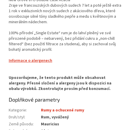
Zraje ve francouzských dubových sudech 7 let a poté ještě extra
1 rok v exkluzivních nových sudech z akáciového dřeva, které
osvobozuje silné tóny sladkého pepře a medu s květinovým a
minerálním nádechem.
100% přírodní „Single Estate“ rum je do lahví plněný ve své
přirozené podobě – nebarvený, bez přidání cukru a „non-chill
filtered“ (bez použití filtrace za studena), aby si zachoval svůj
bohatý aromatický profil.
Informace o alergenech
Doplňkové parametry
Kategorie
:
Rumy a ochucené rumy
Druh/styl
:
Rum, vyvážený
Země původu
:
Mauricius