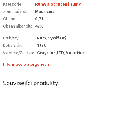
Kategorie
:
Rumy a ochucené rumy
Země původu
:
Mauricius
Objem
:
0,7 l
Obsah alkoholu
:
47%
Druh/styl
:
Rum, vyvážený
Doba zrání
:
8 let
Výrobce/Značka
:
Grays Inc,LTD,Mauritius
Informace o alergenech
Související produkty