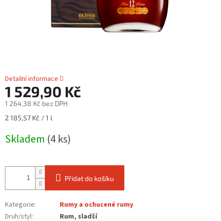
Detailní informace
1 529,90 Kč
1 264,38 Kč bez DPH
Měrná
2 185,57 Kč / 1 l
cena:
Skladem
(4 ks)
Přidat do košíku
Kategorie
:
Rumy a ochucené rumy
Druh/styl
:
Rum, sladší