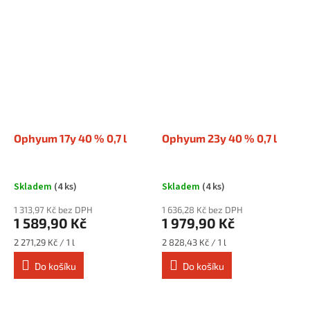
Ophyum 17y 40 % 0,7 l
Ophyum 23y 40 % 0,7 l
Skladem
(4 ks)
Skladem
(4 ks)
1 313,97 Kč bez DPH
1 636,28 Kč bez DPH
1 589,90 Kč
1 979,90 Kč
Měrná
Měrná
2 271,29 Kč / 1 l
2 828,43 Kč / 1 l
cena:
cena:
Do košíku
Do košíku