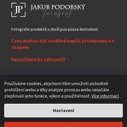
Fotografie produktů a zboží jsou pouze ilustrativní.
Ceny mohou být rozdílné napříč prodejnami a e-
shopem.
Nezasíláme do zahraničí!
Z
Používáme cookies, abychom Vám umožnili pohodlné
á
prohlížení webu a díky analýze provozu webu neustále
Vytvořil Shoptet
p
zlepšovali jeho funkce, výkon a použitelnost.
Více informací
a
t
Nastavení
Copyright 2026
eXpres nápoje
. Všechna práva vyhrazena.
Upravit
í
nastavení cookies
Individuální design a úpravy
619design.cz - Reklamní agentura z