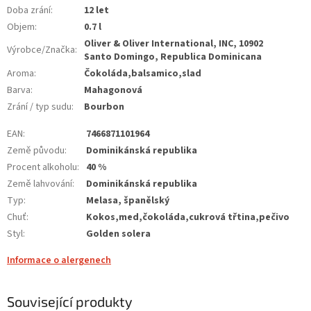
Doba zrání
:
12 let
Objem
:
0.7 l
Oliver & Oliver International, INC, 10902
Výrobce/Značka
:
Santo Domingo, Republica Dominicana
Aroma
:
Čokoláda,balsamico,slad
Barva
:
Mahagonová
Zrání / typ sudu
:
Bourbon
EAN
:
7466871101964
Země původu
:
Dominikánská republika
Procent alkoholu
:
40 %
Země lahvování
:
Dominikánská republika
Typ
:
Melasa, španělský
Chuť
:
Kokos,med,čokoláda,cukrová třtina,pečivo
Styl
:
Golden solera
Informace o alergenech
Související produkty