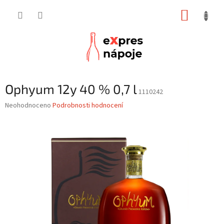
Přejít
NÁKUP
na
obsah
KOŠÍK
Ophyum 12y 40 % 0,7 l
1110242
Průměrné
Neohodnoceno
Podrobnosti hodnocení
hodnocení
produktu
je
0,0
z
5
hvězdiček.