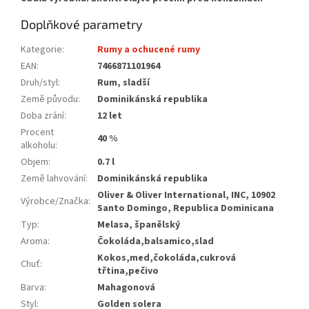
Doplňkové parametry
Kategorie
:
Rumy a ochucené rumy
EAN
:
7466871101964
Druh/styl
:
Rum, sladší
Země původu
:
Dominikánská republika
Doba zrání
:
12 let
Procent
40 %
alkoholu
:
Objem
:
0.7 l
Země lahvování
:
Dominikánská republika
Oliver & Oliver International, INC, 10902
Výrobce/Značka
:
Santo Domingo, Republica Dominicana
Typ
:
Melasa, španělský
Aroma
:
Čokoláda,balsamico,slad
Kokos,med,čokoláda,cukrová
Chuť
:
třtina,pečivo
Barva
:
Mahagonová
Styl
:
Golden solera