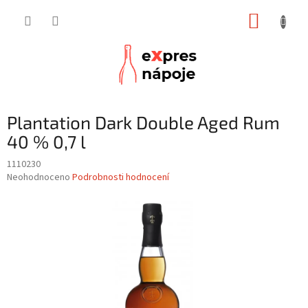
Přejít
NÁKUP
na
obsah
KOŠÍK
Plantation Dark Double Aged Rum
40 % 0,7 l
1110230
Průměrné
Neohodnoceno
Podrobnosti hodnocení
hodnocení
produktu
je
0,0
z
5
hvězdiček.