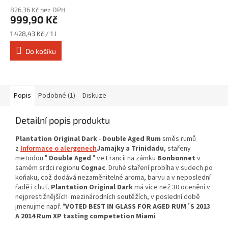
826,36 Kč bez DPH
999,90 Kč
Měrná
1 428,43 Kč / 1 l
cena:
Do košíku
Popis
Podobné (1)
Diskuze
Detailní popis produktu
Plantation Original Dark
-
Double Aged Rum
směs rumů
z
Informace o alergenech
Jamajky a Trinidadu
, stařeny
metodou "
Double Aged
" ve Francii na zámku
Bonbonnet
v
samém srdci regionu
Cognac
. Druhé staření probíha v sudech po
koňaku, což dodává nezaměnitelné aroma, barvu a v neposlední
řadě i chuť.
Plantation Original Dark
má více než 30 ocenění v
nejprestižnějších mezinárodních soutěžích, v poslední době
jmenujme např. "
VOTED BEST IN GLASS FOR AGED RUM´S 2013
A 2014 Rum XP tasting competetion Miami