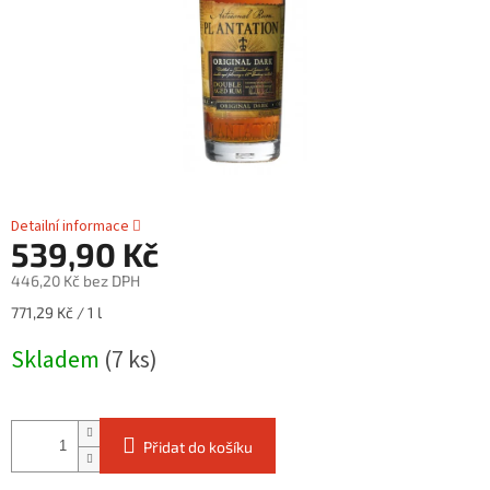
Detailní informace
539,90 Kč
446,20 Kč bez DPH
Měrná
771,29 Kč / 1 l
cena:
Skladem
(7 ks)
Přidat do košíku