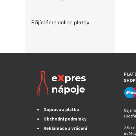
Přijímáme online platby
PLAT
SHOP
Doprava a platba
Nejsme
spotře
Obchodní podmínky
Reklamace a vrácení
Zákaz 
ověřov