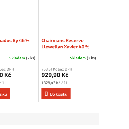
bados 8y 46 %
Chairmans Reserve
Llewellyn Xavier 40 %
0,7 l
Skladem
(2 ks)
Skladem
(2 ks)
č bez DPH
768,51 Kč bez DPH
0 Kč
929,90 Kč
Měrná
 1 l
1 328,43 Kč / 1 l
cena:
šíku
Do košíku