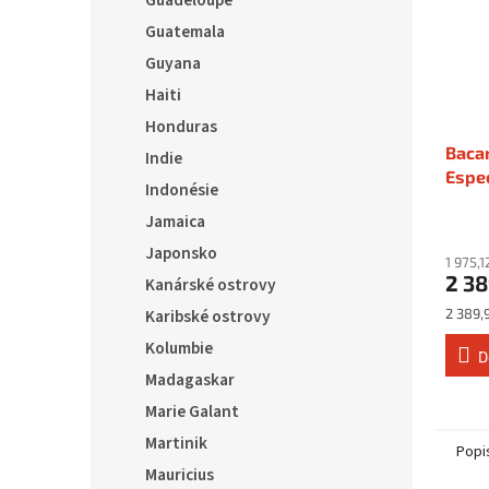
Guadeloupe
Guatemala
Guyana
Haiti
Honduras
Baca
Indie
Espec
Indonésie
Jamaica
Japonsko
1 975,
2 38
Kanárské ostrovy
Měrná
2 389,9
Karibské ostrovy
cena:
Kolumbie
D
Madagaskar
Marie Galant
Martinik
Popi
Mauricius