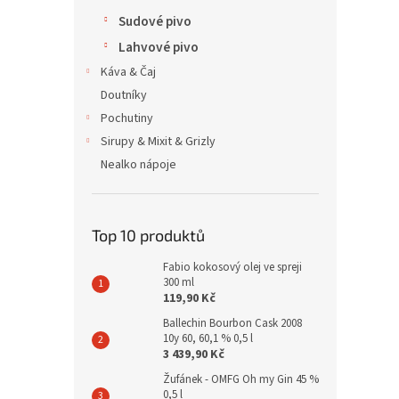
Sudové pivo
Lahvové pivo
Káva & Čaj
Doutníky
Pochutiny
Sirupy & Mixit & Grizly
Nealko nápoje
Top 10 produktů
Fabio kokosový olej ve spreji
300 ml
119,90 Kč
Ballechin Bourbon Cask 2008
10y 60, 60,1 % 0,5 l
3 439,90 Kč
Žufánek - OMFG Oh my Gin 45 %
0,5 l