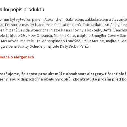
ailní popis produktu
o rum byl vytvořen panem Alexandrem Gabrielem, zakladatelem a vlastník
ac Ferrand a master blanderem Plantation rumů. Tato unikátní směs byla n
ěním pánů Davida Wondricha, historika na lihoviny a koktejly, Jeffa 'Beach
ele Latitude 29 v New Orleansu, Martina Cate, majitele Smugller Cove v San
a McFadyen, majitele Trailer happines v Londýně, Paula McGee, majitele Los
gu a pana Scotty Schuder, majitele Dirty Dick v Paříži.
rmace o alergenech