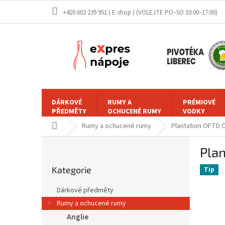
Přejít
+420 602 239 951 ( E-shop )
na
obsah
DÁRKOVÉ
RUMY A
PRÉMIOVÉ
PŘEDMĚTY
OCHUCENÉ RUMY
VODKY
Domů
Rumy a ochucené rumy
Plantation OFTD O
P
Plan
o
Přeskočit
s
Kategorie
kategorie
Tip
t
r
Dárkové předměty
a
Rumy a ochucené rumy
n
Anglie
n