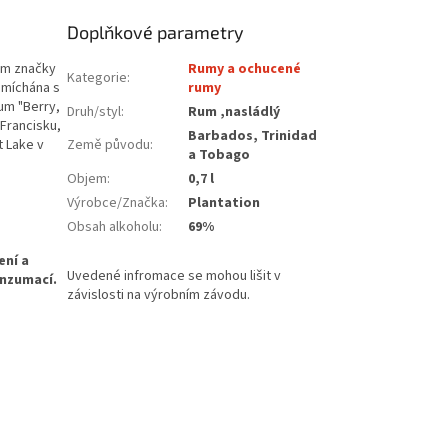
Doplňkové parametry
em značky
Rumy a ochucené
Kategorie
:
amíchána s
rumy
bum "Berry,
Druh/styl
:
Rum ,nasládlý
 Francisku,
Barbados, Trinidad
t Lake v
Země původu
:
a Tobago
Objem
:
0,7 l
Výrobce/Značka
:
Plantation
Obsah alkoholu
:
69%