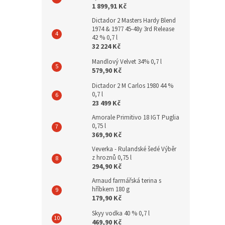
1 899,91 Kč
Dictador 2 Masters Hardy Blend
1974 & 1977 45-48y 3rd Release
42 % 0,7 l
32 224 Kč
Mandlový Velvet 34% 0,7 l
579,90 Kč
Dictador 2 M Carlos 1980 44 %
0,7 l
23 499 Kč
Amorale Primitivo 18 IGT Puglia
0,75 l
369,90 Kč
Veverka - Rulandské šedé Výběr
z hroznů 0,75 l
294,90 Kč
Arnaud farmářská terina s
hříbkem 180 g
179,90 Kč
Skyy vodka 40 % 0,7 l
469,90 Kč