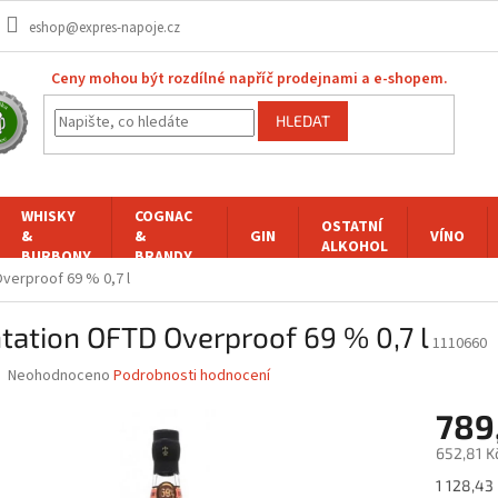
eshop@expres-napoje.cz
Ceny mohou být rozdílné napříč prodejnami a e-shopem.
HLEDAT
WHISKY
COGNAC
OSTATNÍ
&
&
GIN
VÍNO
ALKOHOL
BURBONY
BRANDY
verproof 69 % 0,7 l
tation OFTD Overproof 69 % 0,7 l
1110660
Průměrné
Neohodnoceno
Podrobnosti hodnocení
hodnocení
produktu
789
je
652,81 K
0,0
z
Měrná
1 128,43 K