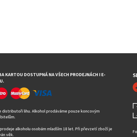
BA KARTOU DOSTUPNÁ NA VŠECH PRODEJNÁCH I E-
S
U.
 distributoři lihu. Alkohol prodáváme pouze koncovým
bitelům.
prodeje alkoholu osobám mladším 18 let. Při převzetí zboží je
Fo
án věk.