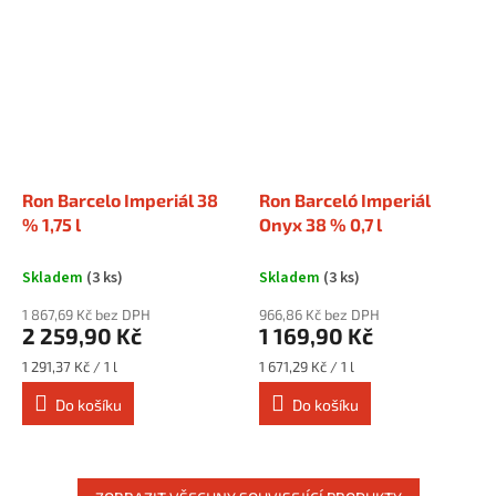
Ron Barcelo Imperiál 38
Ron Barceló Imperiál
% 1,75 l
Onyx 38 % 0,7 l
Skladem
(3 ks)
Skladem
(3 ks)
1 867,69 Kč bez DPH
966,86 Kč bez DPH
2 259,90 Kč
1 169,90 Kč
Měrná
Měrná
1 291,37 Kč / 1 l
1 671,29 Kč / 1 l
cena:
cena:
Do košíku
Do košíku