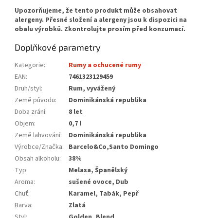
Doplňkové parametry
Kategorie
:
Rumy a ochucené rumy
EAN
:
7461323129459
Druh/styl
:
Rum, vyvážený
Země původu
:
Dominikánská republika
Doba zrání
:
8 let
Objem
:
0,7 l
Země lahvování
:
Dominikánská republika
Výrobce/Značka
:
Barcelo&Co,Santo Domingo
Obsah alkoholu
:
38%
Typ
:
Melasa, Španělský
Aroma
:
sušené ovoce, Dub
Chuť
:
Karamel, Tabák, Pepř
Barva
:
Zlatá
Styl
:
Golden, Blend