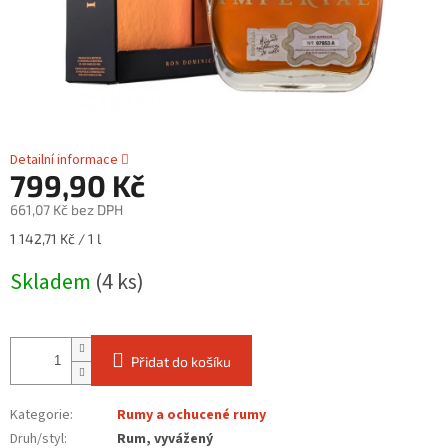
Detailní informace
799,90 Kč
661,07 Kč bez DPH
Měrná
1 142,71 Kč / 1 l
cena:
Skladem
(4 ks)
Přidat do košíku
Kategorie
:
Rumy a ochucené rumy
Druh/styl
:
Rum, vyvážený