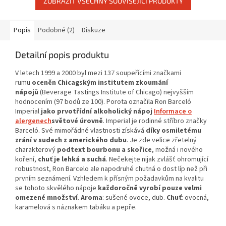
ZOBRAZIT VŠECHNY SOUVISEJÍCÍ PRODUKTY
Popis
Podobné (2)
Diskuze
Detailní popis produktu
V letech 1999 a 2000 byl mezi 137 soupeřícími značkami
rumu
oceněn Chicagským institutem zkoumání
nápojů
(Beverage Tastings Institute of Chicago) nejvyšším
hodnocením (97 bodů ze 100). Porota označila Ron Barceló
Imperial
jako prvotřídní alkoholický nápoj
Informace o
alergenech
světové úrovně
. Imperial je rodinné stříbro značky
Barceló. Své mimořádné vlastnosti získává
díky osmiletému
zrání v sudech z amerického dubu
. Je zde velice zřetelný
charakterový
podtext bourbonu a skořice
, možná i nového
koření,
chuť je lehká a suchá
. Nečekejte nijak zvlášť ohromující
robustnost, Ron Barcelo ale napodruhé chutná o dost líp než při
prvním seznámení. Vzhledem k přísným požadavkům na kvalitu
se tohoto skvělého nápoje
každoročně vyrobí pouze velmi
omezené množství
.
Aroma
: sušené ovoce, dub.
Chuť
: ovocná,
karamelová s náznakem tabáku a pepře.