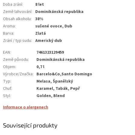
Doba zrání
:
8 let
Země lahvování
:
Dominikánská republika
Obsah alkoholu
:
38%
Aroma
:
sušené ovoce, Dub
Barva
:
Zlatá
Zrání / typ sudu
:
Americký dub
EAN
:
7461323129459
Země původu
:
Dominikánská republika
Objem
:
0,7 l
Výrobce/Značka
:
Barcelo&Co,Santo Domingo
Typ
:
Melasa, Španělský
Chuť
:
Karamel, Tabák, Pepř
Styl
:
Golden, Blend
Informace o alergenech
Související produkty