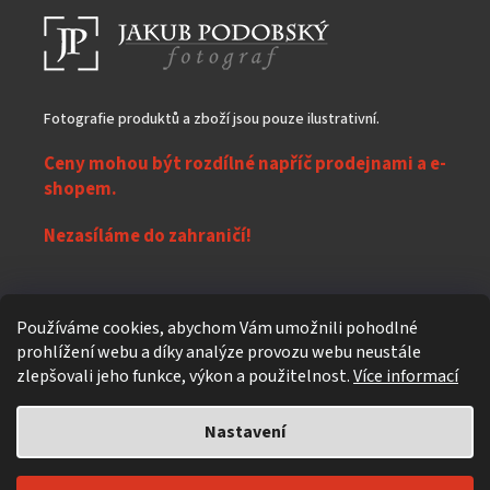
Fotografie produktů a zboží jsou pouze ilustrativní.
Ceny mohou být rozdílné napříč prodejnami a e-
shopem.
Nezasíláme do zahraničí!
Z
Používáme cookies, abychom Vám umožnili pohodlné
á
prohlížení webu a díky analýze provozu webu neustále
Vytvořil Shoptet
p
zlepšovali jeho funkce, výkon a použitelnost.
Více informací
a
t
Nastavení
Copyright 2026
eXpres nápoje
. Všechna práva vyhrazena.
Upravit
í
nastavení cookies
Individuální design a úpravy
619design.cz - Reklamní agentura z