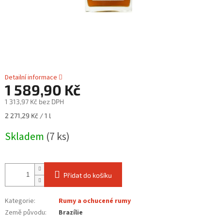
Detailní informace
1 589,90 Kč
1 313,97 Kč bez DPH
Měrná
2 271,29 Kč / 1 l
cena:
Skladem
(7 ks)
Přidat do košíku
Kategorie
:
Rumy a ochucené rumy
Země původu
:
Brazílie