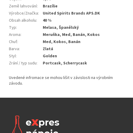
Země lahvování
:
Brazílie
Výrobce/Značka
:
United Spirits Brands APS.DK
Obsah alkoholu
:
40 %
Typ
:
Melasa, Španělský
Aroma
:
Meruňka, Med, Banán, Kokos
Chuť
:
Med, Kokos, Banán
Barva
:
Zlatá
Styl
:
Golden
Zrání / typ sudu
:
Portcask, Scherrycask