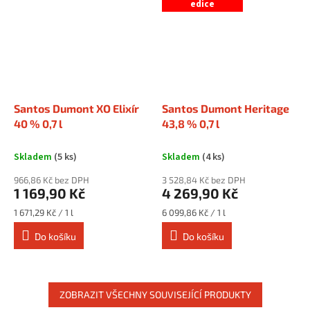
edice
Santos Dumont XO Elixír
Santos Dumont Heritage
40 % 0,7 l
43,8 % 0,7 l
Skladem
(5 ks)
Skladem
(4 ks)
966,86 Kč bez DPH
3 528,84 Kč bez DPH
1 169,90 Kč
4 269,90 Kč
Měrná
Měrná
1 671,29 Kč / 1 l
6 099,86 Kč / 1 l
cena:
cena:
Do košíku
Do košíku
ZOBRAZIT VŠECHNY SOUVISEJÍCÍ PRODUKTY