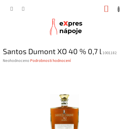
Přejít
NÁKUP
na
obsah
KOŠÍK
Santos Dumont XO 40 % 0,7 l
1001182
Průměrné
Neohodnoceno
Podrobnosti hodnocení
hodnocení
produktu
je
0,0
z
5
hvězdiček.