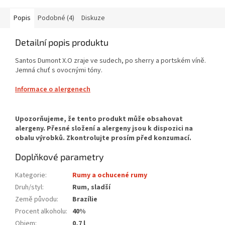
Popis
Podobné (4)
Diskuze
Detailní popis produktu
Santos Dumont X.O zraje ve sudech, po sherry a portském víně.
Jemná chuť s ovocnými tóny.
Informace o alergenech
Doplňkové parametry
Kategorie
:
Rumy a ochucené rumy
Druh/styl
:
Rum, sladší
Země původu
:
Brazílie
Procent alkoholu
:
40%
Objem
:
0,7 l