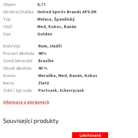
Objem
:
0,7 l
Výrobce/Značka
:
United Spirits Brands APS.DK
Typ
:
Melasa, Španělský
Chuť
:
Med, Kokos, Banán
Styl
:
Golden
Druh/styl
:
Rum, sladší
Procent alkoholu
:
40%
Země lahvování
:
Brazílie
Obsah alkoholu
:
40 %
Aroma
:
Meruňka, Med, Banán, Kokos
Barva
:
Zlatá
Zrání / typ sudu
:
Portcask, Scherrycask
Informace o alergenech
Související produkty
Limitovaná