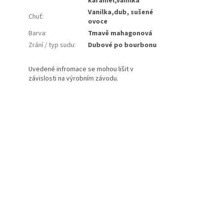
karamel,vanilka
Vanilka,dub, sušené
Chuť
:
ovoce
Barva
:
Tmavě mahagonová
Zrání / typ sudu
:
Dubové po bourbonu