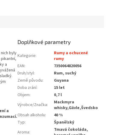
Doplňkové parametry
 nich byly
Rumy a ochucené
Kategorie
:
pikantní,
rumy
ky a
EAN
:
7350064820056
 vyvážená
Druh/styl
:
Rum, suchý
sladký.
Země původu
:
Guyana
ským
Doba zrání
:
15 let
Objem
:
0,7 l
Mackmyra
Výrobce/Značka
:
whisky,Gävle,Švedsko
Obsah alkoholu
:
40 %
Typ
:
Španělský
Tmavá čokoláda,
Aroma
: