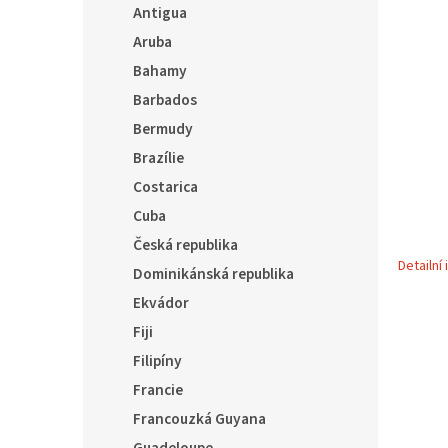
5
í
Antigua
hvězdič
p
Aruba
a
Bahamy
n
e
Barbados
l
Bermudy
Brazílie
Costarica
Cuba
Česká republika
Detailní
Dominikánská republika
Ekvádor
Fiji
Filipíny
Francie
Francouzká Guyana