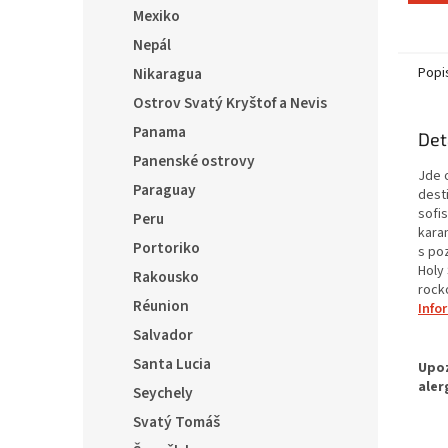
Mexiko
Nepál
Nikaragua
Popi
Ostrov Svatý Kryštof a Nevis
Panama
Det
Panenské ostrovy
Jde o
Paraguay
dest
sofi
Peru
kara
Portoriko
s po
Holy 
Rakousko
rock
Réunion
Info
Salvador
Santa Lucia
Seychely
Svatý Tomáš