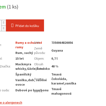
dem
(1 ks)
Přidat do košíku
Rumy a ochucené
EAN
:
7350064820056
e
:
rumy
Země
Guyana
:
Rum, suchý
původu
:
ní
:
15 let
Objem
:
0,7 l
Mackmyra
Obsah
Značka
:
40 %
whisky,Gävle,Švedsko
alkoholu
:
Španělský
Tmavá
Aroma
:
čokoláda,
Vanilka,dub, sušené
karamel,vanilka
ovoce
Tmavě
yp sudu
:
Dubové po bourbonu
Barva
:
mahagonová
e o alergenech