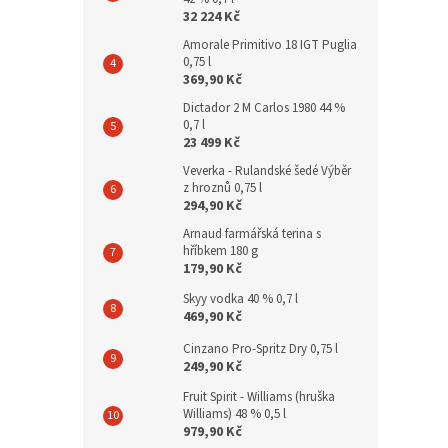
32 224 Kč
Amorale Primitivo 18 IGT Puglia
0,75 l
369,90 Kč
Dictador 2 M Carlos 1980 44 %
0,7 l
23 499 Kč
Veverka - Rulandské šedé Výběr
z hroznů 0,75 l
294,90 Kč
Arnaud farmářská terina s
hříbkem 180 g
179,90 Kč
Skyy vodka 40 % 0,7 l
469,90 Kč
Cinzano Pro-Spritz Dry 0,75 l
249,90 Kč
Fruit Spirit - Williams (hruška
Williams) 48 % 0,5 l
979,90 Kč