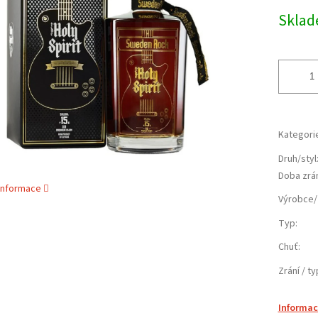
cena:
ek.
Skla
Kategori
Druh/styl
Doba zrá
 informace
Výrobce/
Typ
:
Chuť
:
Zrání / t
Informac