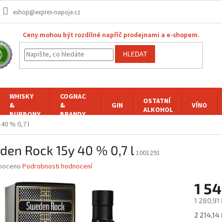
eshop@expres-napoje.cz
Ceny mohou být rozdílné napříč prodejnami a e-shopem.
HLEDAT
WHISKY
COGNAC
OSTATNÍ
&
&
GIN
VÍNO
ALKOHOL
BURBONY
BRANDY
40 % 0,7 l
en Rock 15y 40 % 0,7 l
1001291
né
noceno
Podrobnosti hodnocení
ní
1 5
u
1 280,91
Měrná
2 214,14 K