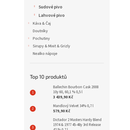
Sudové pivo
Lahvové pivo
Káva & Čaj
Doutníky
Pochutiny
Sirupy & Mixit & Grizly
Nealko nápoje
Top 10 produktů
Ballechin Bourbon Cask 2008
10y 60, 60,1 % 0,5 l
3 439,90 Kč
Mandlový Velvet 34% 0,7 l
579,90 Kč
Dictador 2 Masters Hardy Blend
1974 & 1977 45-48y 3rd Release
42 % 0,7 l