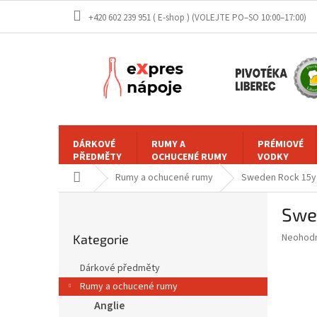
Přejít
+420 602 239 951 ( E-shop )
na
obsah
DÁRKOVÉ
RUMY A
PRÉMIOVÉ
PŘEDMĚTY
OCHUCENÉ RUMY
VODKY
Domů
Rumy a ochucené rumy
Sweden Rock 15y 
P
Swed
o
Přeskočit
s
Průměr
Neohod
Kategorie
kategorie
t
hodnoce
r
produkt
Dárkové předměty
a
je
Rumy a ochucené rumy
0,0
n
z
Anglie
n