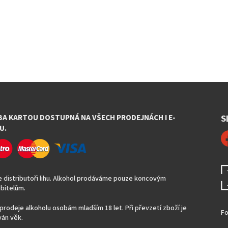
BA KARTOU DOSTUPNÁ NA VŠECH PRODEJNÁCH I E-
S
U.
 distributoři lihu. Alkohol prodáváme pouze koncovým
bitelům.
prodeje alkoholu osobám mladším 18 let. Při převzetí zboží je
Fo
án věk.