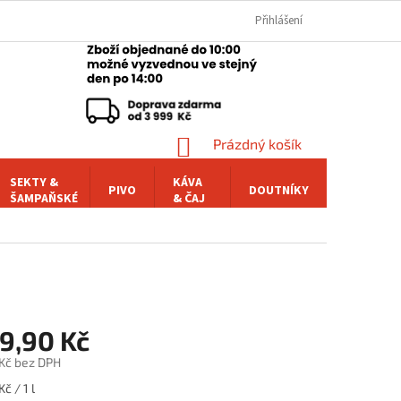
Přihlášení
NÁKUPNÍ
Prázdný košík
KOŠÍK
SEKTY &
KÁVA
PIVO
DOUTNÍKY
POCHUTI
ŠAMPAŇSKÉ
& ČAJ
49,90 Kč
 Kč bez DPH
č / 1 l