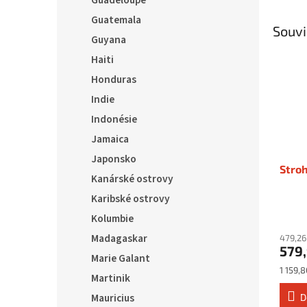
Guadeloupe
Guatemala
Souvi
Guyana
Haiti
Honduras
Indie
Indonésie
Jamaica
Japonsko
Stroh
Kanárské ostrovy
Karibské ostrovy
Kolumbie
Madagaskar
479,26
579
Marie Galant
Měrná
1 159,8
Martinik
cena:
Mauricius
D