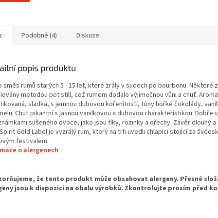
s
Podobné (4)
Diskuze
ailní popis produktu
 směs rumů starých 5 - 15 let, které zrály v sudech po bourbonu. Některé z
ilovány metodou pot still, což rumem dodalo výjimečnou vůni a chuť. Aroma 
stikovaná, sladká, s jemnou dubovou kořenitostí, tóny hořké čokolády, vanil
melu. Chuť pikantní s jasnou vanilkovou a dubovou charakteristikou. Dobře
známkami sušeného ovoce, jako jsou fíky, rozinky a ořechy. Závěr dlouhý a 
Spirit Gold Label je vyzrálý rum, který na trh uvedli chlapíci stojící za švéd
ovým festivalem.
rmace o alergenech