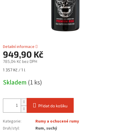
Detailní informace
949,90 Kč
785,04 Kč bez DPH
Měrná
1 357 Kč / 1 l
cena:
Skladem
(1 ks)
Přidat do košíku
Kategorie
:
Rumy a ochucené rumy
Druh/styl
:
Rum, suchý