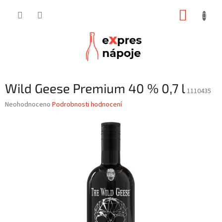
Přejít
NÁKUP
na
obsah
KOŠÍK
Wild Geese Premium 40 % 0,7 l
1110435
Průměrné
Neohodnoceno
Podrobnosti hodnocení
hodnocení
produktu
je
0,0
z
5
hvězdiček.