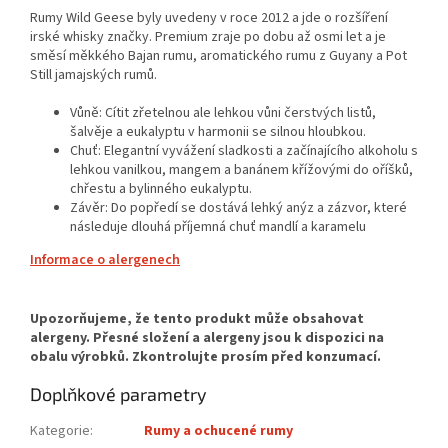
Rumy Wild Geese byly uvedeny v roce 2012 a jde o rozšíření
irské whisky značky. Premium zraje po dobu až osmi let a je
směsí měkkého Bajan rumu, aromatického rumu z Guyany a Pot
Still jamajských rumů.
Vůně: Cítit zřetelnou ale lehkou vůni čerstvých listů,
šalvěje a eukalyptu v harmonii se silnou hloubkou.
Chuť: Elegantní vyvážení sladkosti a začínajícího alkoholu s
lehkou vanilkou, mangem a banánem křížovými do oříšků,
chřestu a bylinného eukalyptu.
Závěr: Do popředí se dostává lehký anýz a zázvor, které
následuje dlouhá příjemná chuť mandlí a karamelu
Informace o alergenech
Doplňkové parametry
Kategorie
:
Rumy a ochucené rumy