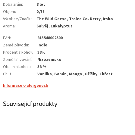
Doba zrání
:
8 let
Objem
:
0,7 l
Výrobce/Značka
:
The Wild Geese, Tralee Co. Kerry, Irsko
Aroma
:
Šalvěj, Eukalyptus
EAN
:
813548002500
Země původu
:
Indie
Procent alkoholu
:
38%
Země lahvování
:
Nizozemsko
Obsah alkoholu
:
38 %
Chuť
:
Vanilka, Banán, Mango, Oříšky, Chřest
Informace o alergenech
Související produkty