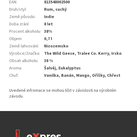
EAN
:
813548002500
Druh/styl
:
Rum, suchý
Země původu
:
Indie
Doba zrání
:
8 let
Procent alkoholu
:
38%
Objem
:
0,7 l
Země lahvování
:
Nizozemsko
Výrobce/Značka
:
The Wild Geese, Tralee Co. Kerry, Irsko
Obsah alkoholu
:
38 %
Aroma
:
Šalvěj, Eukalyptus
Chuť
:
Vanilka, Banán, Mango, Oříšky, Chřest