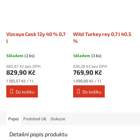
Vizcaya Cask 12y 40 % 0,7
Wild Turkey rey 0,7 l 40,5
l
%
Skladem
(2 ks)
Skladem
(3 ks)
685,87 Kč bez DPH
636,28 Kč bez DPH
829,90 Kč
769,90 Kč
Měrná
Měrná
1 185,57 Kč / 1 l
1 099,86 Kč / 1 l
cena:
cena:
Do košíku
Do košíku
Popis
Podobné (4)
Diskuze
Detailní popis produktu