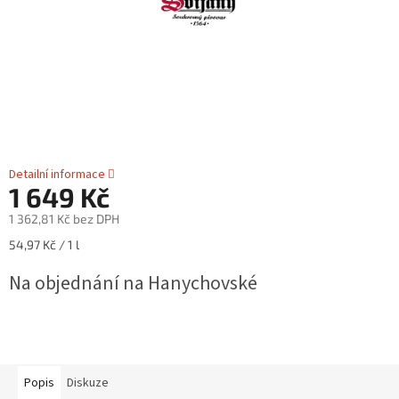
Detailní informace
1 649 Kč
1 362,81 Kč bez DPH
Měrná
54,97 Kč / 1 l
cena:
Na objednání na Hanychovské
Popis
Diskuze