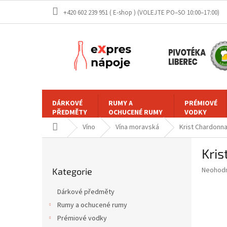
Přejít
+420 602 239 951 ( E-shop )
na
obsah
DÁRKOVÉ
RUMY A
PRÉMIOVÉ
PŘEDMĚTY
OCHUCENÉ RUMY
VODKY
Domů
Víno
Vína moravská
Krist Chardonnay
P
Kris
o
Přeskočit
s
Průměr
Neohod
Kategorie
kategorie
t
hodnoce
r
produkt
Dárkové předměty
a
je
Rumy a ochucené rumy
0,0
n
z
Prémiové vodky
n