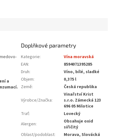
Doplňkové parametry
s medovo-
Kategorie
:
Vína moravská
EAN
:
8594071395285
Druh
:
Víno, bílé, sladké
Objem
:
0,375 l
Země
:
Česká republika
Vinařství Krist
Výrobce/Značka
:
s.r.o. Zámecká 123
696 05 Milotice
Trať
:
Lovecký
Obsahuje oxid
Alergen
:
siřičitý
Oblast/podoblast
:
Morava, Slovácká