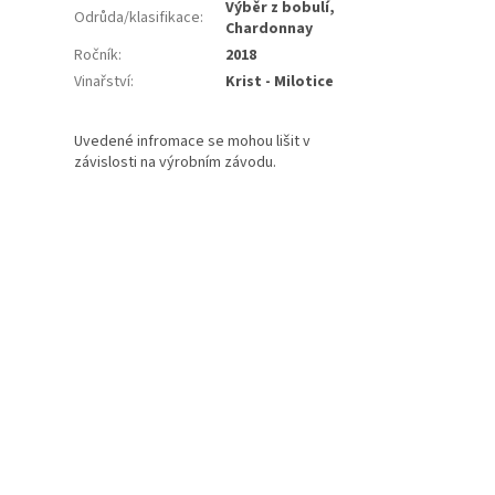
Výběr z bobulí,
Odrůda/klasifikace
:
Chardonnay
Ročník
:
2018
Vinařství
:
Krist - Milotice