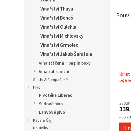
Volařík
Vinařství Thaya
Souvi
Vinařství Beneš
Vinařství Oulehla
Vinařství Michlovský
Vinařství Grmolec
Vinařství Jakub Šamšula
Vína stáčená + bag in boxy
Vína zahraniční
Krist
Sekty & šampaňské
výběr
Pivo
Pivotéka Liberec
Sudové pivo
280,91
339
Lahvové pivo
Měrná
453,20 
Káva & Čaj
cena:
Doutníky
D