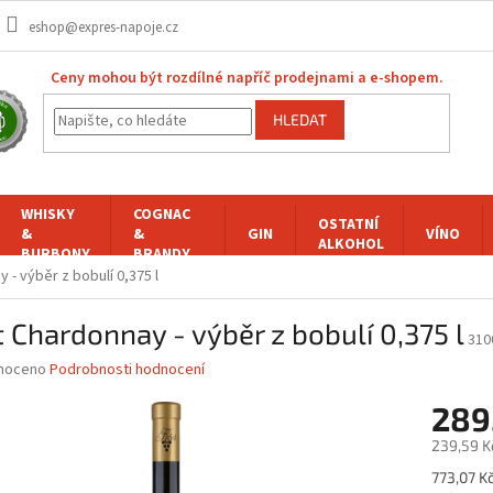
eshop@expres-napoje.cz
Ceny mohou být rozdílné napříč prodejnami a e-shopem.
HLEDAT
WHISKY
COGNAC
OSTATNÍ
&
&
GIN
VÍNO
ALKOHOL
BURBONY
BRANDY
 - výběr z bobulí 0,375 l
t Chardonnay - výběr z bobulí 0,375 l
310
né
noceno
Podrobnosti hodnocení
ní
289
u
239,59 K
Měrná
773,07 Kč 