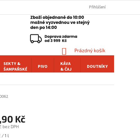
Přihlášení
NÁKUPNÍ
Prázdný košík
KOŠÍK
SEKTY &
KÁVA
PIVO
DOUTNÍKY
POCHUTI
ŠAMPAŇSKÉ
& ČAJ
0062
,90 Kč
č bez DPH
/ 1 l