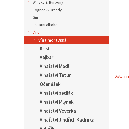
5
í
Whisky & Burbony
hvězdič
p
Cognac & Brandy
a
Gin
n
Ostatní alkohol
e
Víno
l
Vína moravská
Krist
Vajbar
Vinařství Mádl
Vinařství Tetur
Detailní
Očenášek
Vinařství sedlák
Vinařství Mlýnek
Vinařství Veverka
Vinařství Jindřich Kadrnka