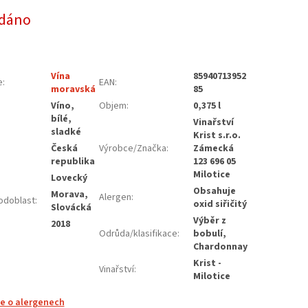
dáno
Vína
85940713952
e
:
EAN
:
moravská
85
Víno,
Objem
:
0,375 l
bílé,
Vinařství
sladké
Krist s.r.o.
Česká
Výrobce/Značka
:
Zámecká
republika
123 696 05
Milotice
Lovecký
Obsahuje
Morava,
Alergen
:
odoblast
:
oxid siřičitý
Slovácká
Výběr z
2018
Odrůda/klasifikace
:
bobulí,
Chardonnay
Krist -
Vinařství
:
Milotice
e o alergenech