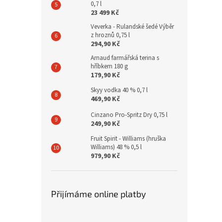
0,7 l
23 499 Kč
Veverka - Rulandské šedé Výběr
z hroznů 0,75 l
294,90 Kč
Arnaud farmářská terina s
hříbkem 180 g
179,90 Kč
Skyy vodka 40 % 0,7 l
469,90 Kč
Cinzano Pro-Spritz Dry 0,75 l
249,90 Kč
Fruit Spirit - Williams (hruška
Williams) 48 % 0,5 l
979,90 Kč
Přijímáme online platby