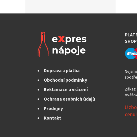
PLAT
SHOP
Doprava a platba
Nejsme
spotře
Obchodní podmínky
Reklamace a vrácení
Zákaz 
ověřov
Ochrana osobních údajů
U zbo
Prodejny
cenu!
Kontakt