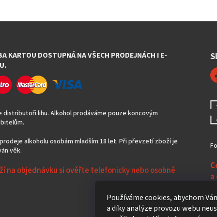
BA KARTOU DOSTUPNÁ NA VŠECH PRODEJNÁCH I E-
S
U.
 distributoři lihu. Alkohol prodáváme pouze koncovým
bitelům.
prodeje alkoholu osobám mladším 18 let. Při převzetí zboží je
Fo
án věk.
C
ží na objednávku si ověřte telefonicky nebo osobně
a
N
Používáme cookies, abychom Vám
a díky analýze provozu webu neust