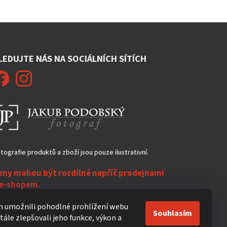
LEDUJTE NÁS NA SOCIÁLNÍCH SÍTÍCH
tografie produktů a zboží jsou pouze ilustrativní.
eny mohou být rozdílné napříč prodejnami
 e-shopem.
ezasíláme do zahraničí!
 umožnili pohodlné prohlížení webu
Souhlasím
ále zlepšovali jeho funkce, výkon a