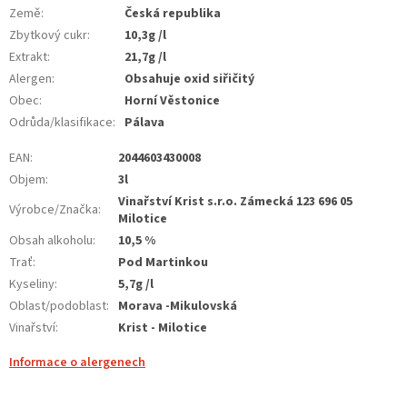
Země
:
Česká republika
Zbytkový cukr
:
10,3g /l
Extrakt
:
21,7g /l
Alergen
:
Obsahuje oxid siřičitý
Obec
:
Horní Věstonice
Odrůda/klasifikace
:
Pálava
EAN
:
2044603430008
Objem
:
3l
Vinařství Krist s.r.o. Zámecká 123 696 05
Výrobce/Značka
:
Milotice
Obsah alkoholu
:
10,5 %
Trať
:
Pod Martinkou
Kyseliny
:
5,7g /l
Oblast/podoblast
:
Morava -Mikulovská
Vinařství
:
Krist - Milotice
Informace o alergenech