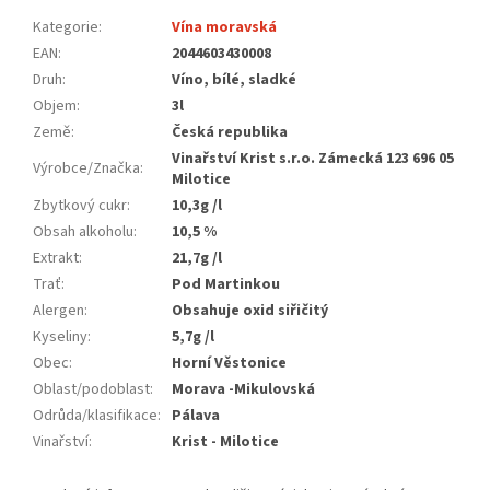
Kategorie
:
Vína moravská
EAN
:
2044603430008
Druh
:
Víno, bílé, sladké
Objem
:
3l
Země
:
Česká republika
Vinařství Krist s.r.o. Zámecká 123 696 05
Výrobce/Značka
:
Milotice
Zbytkový cukr
:
10,3g /l
Obsah alkoholu
:
10,5 %
Extrakt
:
21,7g /l
Trať
:
Pod Martinkou
Alergen
:
Obsahuje oxid siřičitý
Kyseliny
:
5,7g /l
Obec
:
Horní Věstonice
Oblast/podoblast
:
Morava -Mikulovská
Odrůda/klasifikace
:
Pálava
Vinařství
:
Krist - Milotice