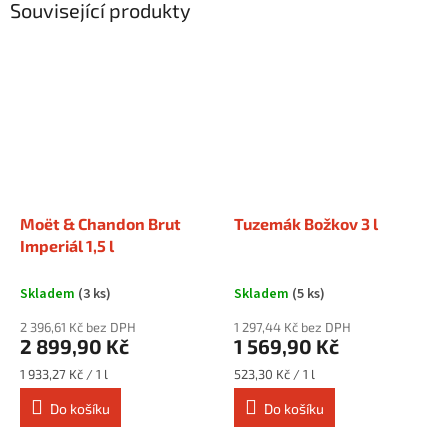
Související produkty
Moët & Chandon Brut
Tuzemák Božkov 3 l
Imperiál 1,5 l
Skladem
(3 ks)
Skladem
(5 ks)
2 396,61 Kč bez DPH
1 297,44 Kč bez DPH
2 899,90 Kč
1 569,90 Kč
Měrná
Měrná
1 933,27 Kč / 1 l
523,30 Kč / 1 l
cena:
cena:
Do košíku
Do košíku