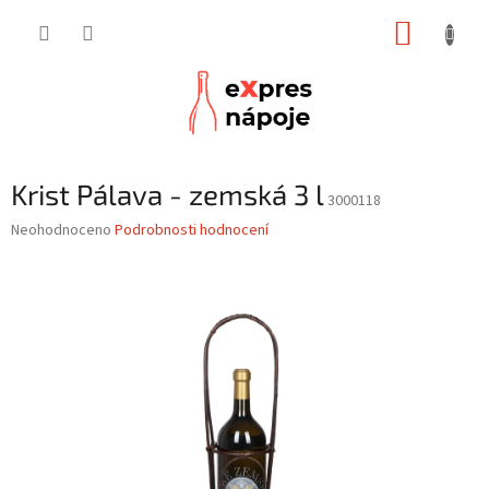
Přejít
NÁKUP
na
obsah
KOŠÍK
Krist Pálava - zemská 3 l
3000118
Průměrné
Neohodnoceno
Podrobnosti hodnocení
hodnocení
produktu
je
0,0
z
5
hvězdiček.