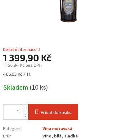
Detailní informace
1 399,90 Kč
1 156,94 Kč bez DPH
Měrná
466,63 Kč / 1 l
cena:
Skladem
(10 ks)
Přidat do košíku
Kategorie
:
Vína moravská
Druh
:
Víno, bílé, sladké