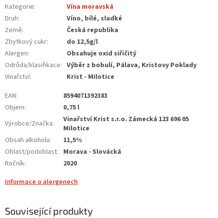
Kategorie
:
Vína moravská
Druh
:
Víno, bílé, sladké
Země
:
Česká republika
Zbytkový cukr
:
do 12,5g/l
Alergen
:
Obsahuje oxid siřičitý
Odrůda/klasifikace
:
Výběr z bobulí, Pálava, Kristovy Poklady
Vinařství
:
Krist - Milotice
EAN
:
8594071392383
Objem
:
0,75 l
Vinařství Krist s.r.o. Zámecká 123 696 05
Výrobce/Značka
:
Milotice
Obsah alkoholu
:
11,5%
Oblast/podoblast
:
Morava - Slovácká
Ročník
:
2020
Informace o alergenech
Související produkty