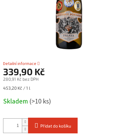
Detailní informace
339,90 Kč
280,91 Kč bez DPH
Měrná
453,20 Kč / 1 l
cena:
Skladem
(>10 ks)
Přidat do košíku