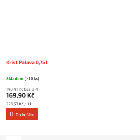
Krist Pálava 0,75 l
Skladem
(>10 ks)
Průměrné
hodnocení
140,41 Kč bez DPH
produktu
169,90 Kč
je
5,0
Měrná
226,53 Kč / 1 l
z
cena:
Do košíku
5
hvězdiček.