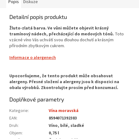
Popis
Diskuze
Detailní popis produktu
Žluto-zlatá barva. Ve vůni můžete objevit krásný
tramínový nádech, přecházející do medových tónů.
Toto
vzácné víno Vás uchvátí svou dlouhou dochutí a krásným
přírodním zbytkovým cukrem.
Informace o alergenech
Doplňkové parametry
Kategorie
:
Vína moravská
EAN
:
8594071392383
Druh
:
Víno, bílé, sladké
Objem
:
0,75 l