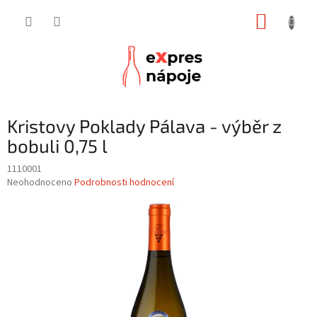
Přejít
NÁKUP
na
obsah
KOŠÍK
Kristovy Poklady Pálava - výběr z
bobuli 0,75 l
1110001
Průměrné
Neohodnoceno
Podrobnosti hodnocení
hodnocení
produktu
je
0,0
z
5
hvězdiček.