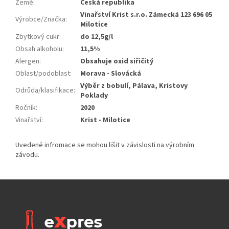
Země
:
Česká republika
Vinařství Krist s.r.o. Zámecká 123 696 05
Výrobce/Značka
:
Milotice
Zbytkový cukr
:
do 12,5g/l
Obsah alkoholu
:
11,5%
Alergen
:
Obsahuje oxid siřičitý
Oblast/podoblast
:
Morava - Slovácká
Výběr z bobulí, Pálava, Kristovy
Odrůda/klasifikace
:
Poklady
Ročník
:
2020
Vinařství
:
Krist - Milotice