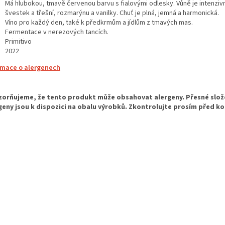
Má hlubokou, tmavě červenou barvu s fialovými odlesky. Vůně je intenziv
švestek a třešní, rozmarýnu a vanilky. Chuť je plná, jemná a harmonická.
Víno pro každý den, také k předkrmům a jídlům z tmavých mas.
Fermentace v nerezových tancích.
Primitivo
2022
rmace o alergenech