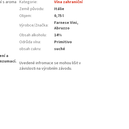
ní s aroma
Kategorie
:
Vína zahraniční
Země původu
:
Itálie
Objem
:
0,75 l
Farnese Vini,
Výrobce/Značka
:
Abruzzo
Obsah alkoholu
:
14%
Odrůda vína
:
Primitivo
obsah cukru
:
suché