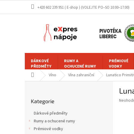
Přejít
+420 602 239 951 ( E-shop )
na
obsah
DÁRKOVÉ
RUMY A
PRÉMIOVÉ
PŘEDMĚTY
OCHUCENÉ RUMY
VODKY
Domů
Víno
Vína zahraniční
Lunatico Primiti
P
Luna
o
Přeskočit
s
Průměr
Neohod
Kategorie
kategorie
t
hodnoce
r
produkt
Dárkové předměty
a
je
Rumy a ochucené rumy
0,0
n
z
Prémiové vodky
n