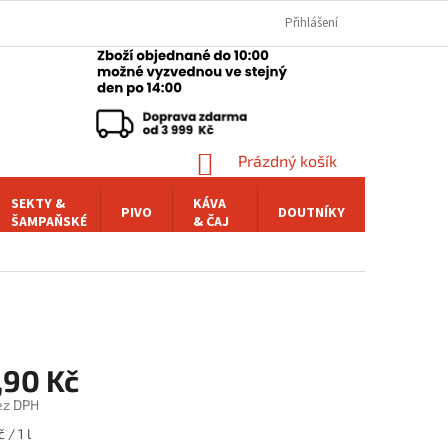
Přihlášení
NÁKUPNÍ
Prázdný košík
KOŠÍK
SEKTY &
KÁVA
PIVO
DOUTNÍKY
POCHUTI
ŠAMPAŇSKÉ
& ČAJ
,90 Kč
ez DPH
 / 1 l