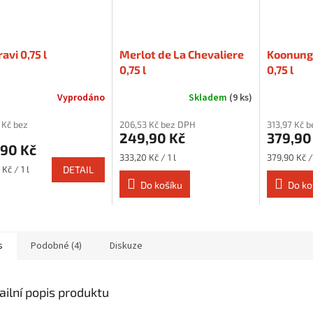
avi 0,75 l
Merlot de La Chevaliere
Koonunga
0,75 l
0,75 l
Vyprodáno
Skladem
(9 ks)
 Kč bez
206,53 Kč bez DPH
313,97 Kč 
249,90 Kč
379,90
,90 Kč
Měrná
Měrná
333,20 Kč / 1 l
379,90 Kč / 
cena:
cena:
Kč / 1 l
DETAIL
Do košíku
Do ko
s
Podobné (4)
Diskuze
ailní popis produktu