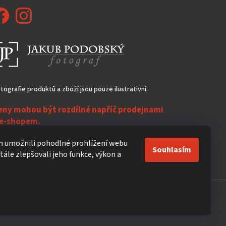
tografie produktů a zboží jsou pouze ilustrativní.
eny mohou být rozdílné napříč prodejnami
 e-shopem.
ezasíláme do zahraničí!
 umožnili pohodlné prohlížení webu
Souhlasím
ále zlepšovali jeho funkce, výkon a
Vytvořil Shoptet