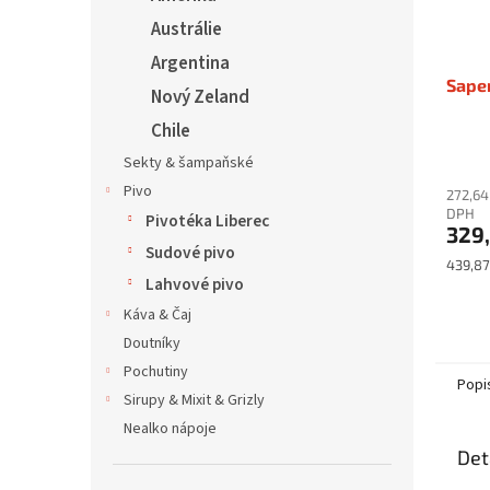
Austrálie
Argentina
Saper
Nový Zeland
Chile
Sekty & šampaňské
Pivo
272,64
DPH
Pivotéka Liberec
329
Sudové pivo
Měrná
439,87 
Lahvové pivo
cena:
Káva & Čaj
Doutníky
Pochutiny
Popi
Sirupy & Mixit & Grizly
Nealko nápoje
Det