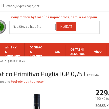
eshop@expres-napoje.cz
Ceny mohou být rozdílné napříč prodejnami a e-shopem.
HLEDAT
WHISKY
COGNAC
OSTATNÍ
&
&
GIN
VÍNO
ALKOHOL
BURBONY
BRANDY
vo Puglia IGP 0,75 l
tico Primitivo Puglia IGP 0,75 l
1230144
né
noceno
Podrobnosti hodnocení
ní
229
u
190 Kč b
Měrná
306,53 Kč