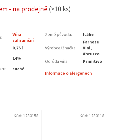
em - na prodejně
(>10 ks)
Vína
Země původu
:
Itálie
e
:
zahraniční
Farnese
0,75 l
Výrobce/Značka
:
Vini,
Abruzzo
14%
Odrůda vína
:
Primitivo
kru
:
suché
Informace o alergenech
Kód:
1230158
Kód:
1230118