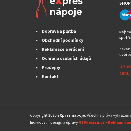
SHOP
Doprava a platba
Nejsme
spotře
Obchodní podmínky
Reklamace a vrácení
Zákaz 
ověřov
Ochrana osobních údajů
U zbo
Prodejny
cenu!
Kontakt
Z
á
Copyright 2026
eXpres nápoje
. Všechna práva vyhrazen
p
Individuální design a úpravy
619design.cz - Reklamní a
a