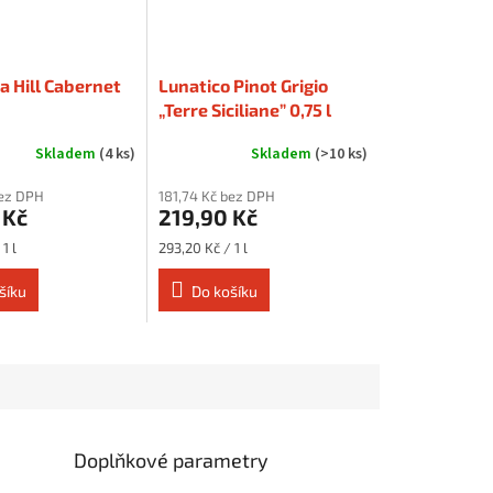
 Hill Cabernet
Lunatico Pinot Grigio
„Terre Siciliane” 0,75 l
Skladem
(4 ks)
Skladem
(>10 ks)
bez DPH
181,74 Kč bez DPH
 Kč
219,90 Kč
Měrná
1 l
293,20 Kč / 1 l
cena:
šíku
Do košíku
Doplňkové parametry