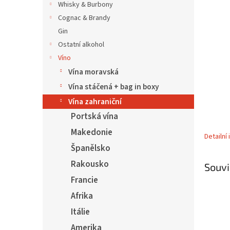
5
í
Whisky & Burbony
hvězdič
p
Cognac & Brandy
a
Gin
n
Ostatní alkohol
e
Víno
l
Vína moravská
Vína stáčená + bag in boxy
Vína zahraniční
Portská vína
Makedonie
Detailní
Španělsko
Rakousko
Souvi
Francie
Afrika
Itálie
Amerika