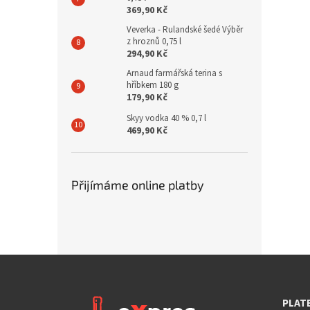
369,90 Kč
Veverka - Rulandské šedé Výběr
z hroznů 0,75 l
294,90 Kč
Arnaud farmářská terina s
hříbkem 180 g
179,90 Kč
Skyy vodka 40 % 0,7 l
469,90 Kč
Přijímáme online platby
PLAT