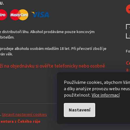
U.
 distributoři lihu. Alkohol prodáváme pouze koncovým
bitelům.
prodeje alkoholu osobám mladším 18 let. Při převzetí zboží je
Fo
án věk.
C
ží na objednávku si ověřte telefonicky nebo osobně
a
N
Používáme cookies, abychom Vám
a díky analýze provozu webu neust
použitelnost.
Více informací
Nastavení
a.
Upravit nastavení cookies
gentura z Čekého ráje