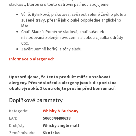
sladkost, kterou si s touto ostrovní palírnou spojujeme.
Vůně: Bylinková, piškotová, svěžest zeleně živého plotu a
sušené trávy, přesně jak dlouhé odpoledne anglického
léta.
Chuť: Sladká. Poměrně sladová, chuť sušenek
následovaná zeleným ovocem a slupkou z jablka odrůdy
Cox.
Závěr: Jemně hořký, s tóny sladu.
Informace o alergenech
Doplňkové parametry
Kategorie
:
Whisky & Burbony
EAN
:
5060044480638
Druh/styl
:
Whisky single malt
Země původu
:
Skotsko