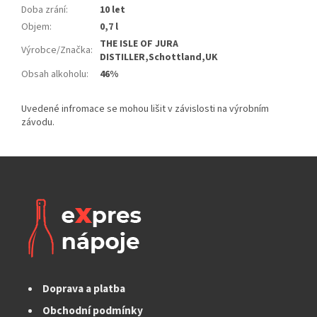
Doba zrání
:
10 let
Objem
:
0,7 l
THE ISLE OF JURA
Výrobce/Značka
:
DISTILLER,Schottland,UK
Obsah alkoholu
:
46%
Doprava a platba
Obchodní podmínky