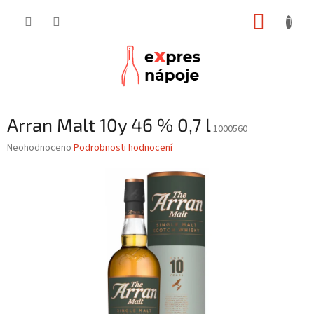
Přejít
NÁKUP
na
obsah
KOŠÍK
Arran Malt 10y 46 % 0,7 l
1000560
Průměrné
Neohodnoceno
Podrobnosti hodnocení
hodnocení
produktu
je
0,0
z
5
hvězdiček.