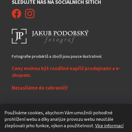
SLEDUJTE NÁS NA SOCIÁLNÍCH SÍTÍCH
Fotografie produktů a zboží jsou pouze ilustrativní.
Ceny mohou být rozdílné napříč prodejnami a e-
shopem.
Nezasíláme do zahraničí!
Z
Používáme cookies, abychom Vám umožnili pohodlné
á
prohlížení webu a díky analýze provozu webu neustále
Vytvořil Shoptet
p
zlepšovali jeho funkce, výkon a použitelnost.
Více informací