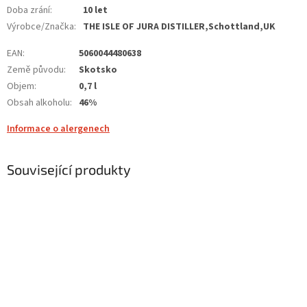
Doba zrání
:
10 let
Výrobce/Značka
:
THE ISLE OF JURA DISTILLER,Schottland,UK
EAN
:
5060044480638
Země původu
:
Skotsko
Objem
:
0,7 l
Obsah alkoholu
:
46%
Informace o alergenech
Související produkty