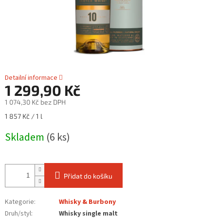
Detailní informace
1 299,90 Kč
1 074,30 Kč bez DPH
Měrná
1 857 Kč / 1 l
cena:
Skladem
(6 ks)
Přidat do košíku
Kategorie
:
Whisky & Burbony
Druh/styl
:
Whisky single malt