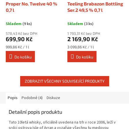
Proper No. Twelve 40 %
Teeling Brabazon Bottling
0,7 l
Ser.2 49,5 % 0,7 l
Skladem
(9 ks)
Skladem
(3 ks)
578,43 Kč bez DPH
1 793,31 Kč bez DPH
699,90 Kč
2 169,90 Kč
Měrná
Měrná
999,86 Kč / 1 l
3 099,86 Kč / 1 l
cena:
cena:
Do košíku
Do košíku
ZOBRAZIT VŠECHNY SOUVISEJÍCÍ PRODUKTY
Popis
Podobné (4)
Diskuze
Detailní popis produktu
Tato 10letá whisky, oficiálně uvedena na trh v roce 2006, leží v
srdci ostrova Isle of Arran a vyzařuje všechnu tu medovou