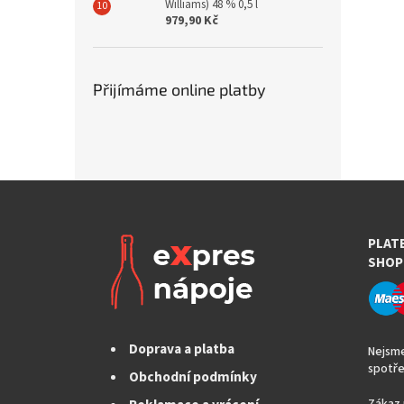
Williams) 48 % 0,5 l
979,90 Kč
Přijímáme online platby
PLAT
SHOP
Doprava a platba
Nejsme
spotře
Obchodní podmínky