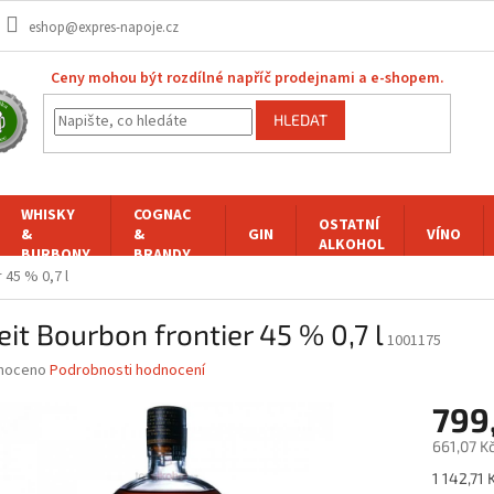
eshop@expres-napoje.cz
Ceny mohou být rozdílné napříč prodejnami a e-shopem.
HLEDAT
WHISKY
COGNAC
OSTATNÍ
&
&
GIN
VÍNO
ALKOHOL
BURBONY
BRANDY
 45 % 0,7 l
eit Bourbon frontier 45 % 0,7 l
1001175
né
noceno
Podrobnosti hodnocení
ní
799
u
661,07 K
Měrná
1 142,71 K