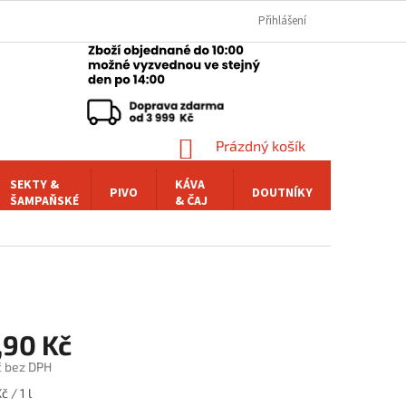
Přihlášení
NÁKUPNÍ
Prázdný košík
KOŠÍK
SEKTY &
KÁVA
PIVO
DOUTNÍKY
POCHUTI
ŠAMPAŇSKÉ
& ČAJ
,90 Kč
č bez DPH
č / 1 l