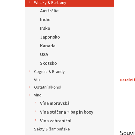
5
í
Whisky & Burbony
hvězdič
p
Austrálie
a
Indie
n
Irsko
e
l
Japonsko
Kanada
USA
Skotsko
Cognac & Brandy
Gin
Detailní
Ostatní alkohol
Víno
Vína moravská
Vína stáčená + bag in boxy
Vína zahraniční
Sekty & šampaňské
Souvi