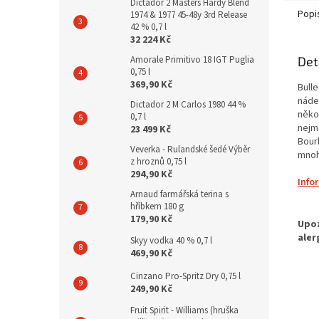
Dictador 2 Masters Hardy Blend
Popi
1974 & 1977 45-48y 3rd Release
42 % 0,7 l
32 224 Kč
Det
Amorale Primitivo 18 IGT Puglia
0,75 l
369,90 Kč
Bull
náde
Dictador 2 M Carlos 1980 44 %
něko
0,7 l
nejmé
23 499 Kč
Bourb
Veverka - Rulandské šedé Výběr
mnoh
z hroznů 0,75 l
294,90 Kč
Info
Arnaud farmářská terina s
hříbkem 180 g
179,90 Kč
Skyy vodka 40 % 0,7 l
469,90 Kč
Cinzano Pro-Spritz Dry 0,75 l
249,90 Kč
Fruit Spirit - Williams (hruška