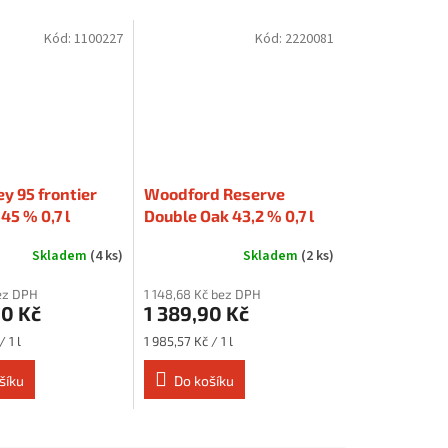
Kód:
1100227
Kód:
2220081
ey 95 frontier
Woodford Reserve
45 % 0,7 l
Double Oak 43,2 % 0,7 l
Skladem
(4 ks)
Skladem
(2 ks)
bez DPH
1 148,68 Kč bez DPH
90 Kč
1 389,90 Kč
Měrná
/ 1 l
1 985,57 Kč / 1 l
cena:
šíku
Do košíku