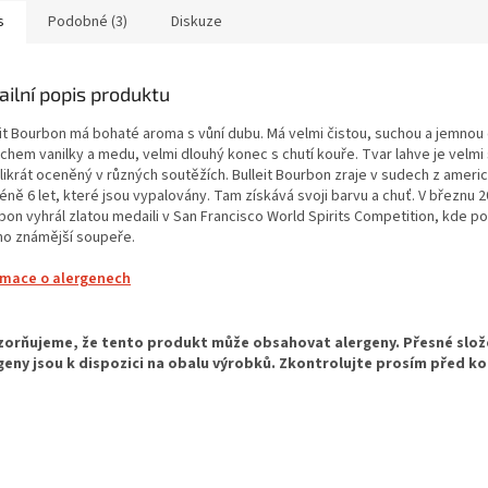
s
Podobné (3)
Diskuze
ailní popis produktu
eit Bourbon má bohaté aroma s vůní dubu. Má velmi čistou, suchou a jemnou 
chem vanilky a medu, velmi dlouhý konec s chutí kouře. Tvar lahve je velmi 
likrát oceněný v různých soutěžích. Bulleit Bourbon zraje v sudech z amer
ně 6 let, které jsou vypalovány. Tam získává svoji barvu a chuť. V březnu 20
on vyhrál zlatou medaili v San Francisco World Spirits Competition, kde po
o známější soupeře.
rmace o alergenech