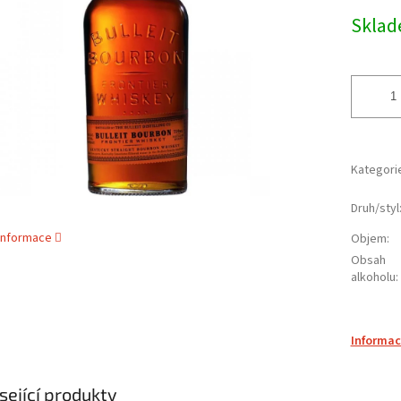
cena:
ek.
Skla
Kategori
Druh/styl
 informace
Objem
:
Obsah
alkoholu
:
Informac
sející produkty