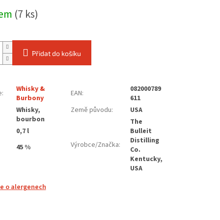
dem
(7 ks)
Přidat do košíku
Whisky &
082000789
e
:
EAN
:
Burbony
611
Whisky,
Země původu
:
USA
:
bourbon
The
0,7 l
Bulleit
Distilling
Výrobce/Značka
:
45 %
Co.
Kentucky,
USA
e o alergenech