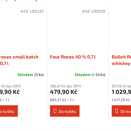
Kód:
1001185
Kód:
1000105
roses small batch
Four Roses 40 % 0,7 l
Bulleit R
0,7 l
whiskey 
Skladem
(5 ks)
Skladem
(>10 ks)
 Kč bez DPH
396,61 Kč bez DPH
851,16 Kč 
9,90 Kč
479,90 Kč
1 029,
Měrná
Měrná
č / 1 l
685,57 Kč / 1 l
1 471,29 Kč 
cena:
cena:
o košíku
Do košíku
Do ko