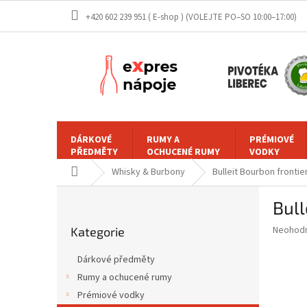
Přejít
+420 602 239 951 ( E-shop )
na
obsah
DÁRKOVÉ
RUMY A
PRÉMIOVÉ
PŘEDMĚTY
OCHUCENÉ RUMY
VODKY
Domů
Whisky & Burbony
Bulleit Bourbon frontier
P
Bull
o
Přeskočit
s
Průměr
Neohod
Kategorie
kategorie
t
hodnoce
r
produkt
Dárkové předměty
a
je
Rumy a ochucené rumy
0,0
n
z
Prémiové vodky
n