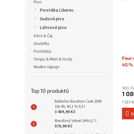
Pivo
Pivotéka Liberec
Sudové pivo
Lahvové pivo
Káva & Čaj
Doutníky
Pochutiny
Four 
Sirupy & Mixit & Grizly
45 % 
Nealko nápoje
900,74
Top 10 produktů
1 08
Ballechin Bourbon Cask 2008
Měrná
1 557 K
10y 60, 60,1 % 0,5 l
cena:
3 439,90 Kč
D
Mandlový Velvet 34% 0,7 l
579,90 Kč