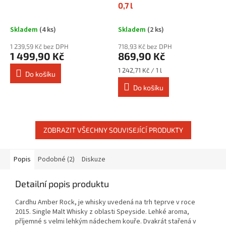
0,7 l
Skladem
(4 ks)
Skladem
(2 ks)
1 239,59 Kč bez DPH
718,93 Kč bez DPH
1 499,90 Kč
869,90 Kč
Měrná
1 242,71 Kč / 1 l
Do košíku
cena:
Do košíku
ZOBRAZIT VŠECHNY SOUVISEJÍCÍ PRODUKTY
Popis
Podobné (2)
Diskuze
Detailní popis produktu
Cardhu Amber Rock, je whisky uvedená na trh teprve v roce
2015. Single Malt Whisky z oblasti Speyside. Lehké aroma,
příjemné s velmi lehkým nádechem kouře. Dvakrát stařená v