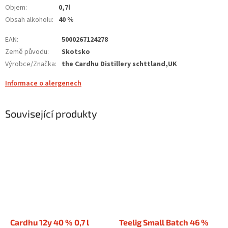
Objem
:
0,7l
Obsah alkoholu
:
40 %
EAN
:
5000267124278
Země původu
:
Skotsko
Výrobce/Značka
:
the Cardhu Distillery schttland,UK
Informace o alergenech
Související produkty
Cardhu 12y 40 % 0,7 l
Teelig Small Batch 46 %