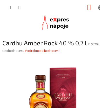
Přejít
NÁKUP
na
obsah
KOŠÍK
Cardhu Amber Rock 40 % 0,7 l
1100203
Průměrné
Neohodnoceno
Podrobnosti hodnocení
hodnocení
produktu
je
0,0
z
5
hvězdiček.