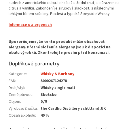
sudech z americkéhio dubu. Lehká až střední chuť, s důrazem na
citrus a vanilku. Zakončení je sirupová sladkost, s následnými
lehkými tónem rašeliny. Poctivá a typická Speyside Whisky.
Informace o alergenech
Doplňkové parametry
Kategorie
:
Whisky & Burbony
EAN
:
5000267124278
Druh/styl
:
Whisky single malt
Země původu
:
Skotsko
Objem
:
0,7l
Výrobce/Značka
:
the Cardhu Distillery schttland,UK
Obsah alkoholu
:
40 %