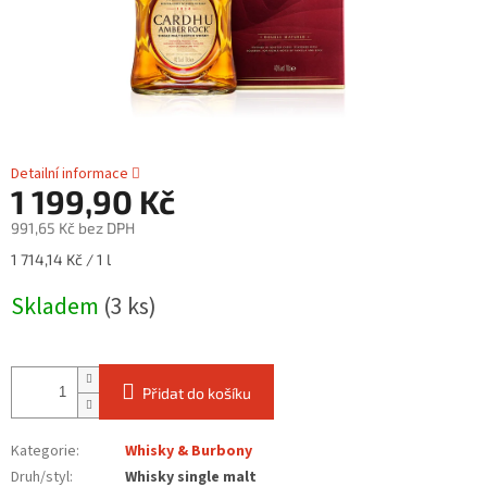
Detailní informace
1 199,90 Kč
991,65 Kč bez DPH
Měrná
1 714,14 Kč / 1 l
cena:
Skladem
(3 ks)
Přidat do košíku
Kategorie
:
Whisky & Burbony
Druh/styl
:
Whisky single malt