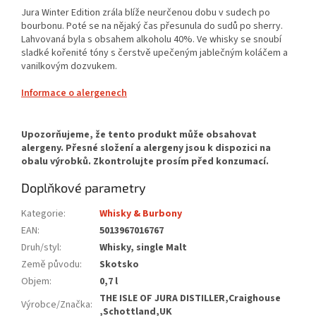
Jura Winter Edition zrála blíže neurčenou dobu v sudech po
bourbonu. Poté se na nějaký čas přesunula do sudů po sherry.
Lahvovaná byla s obsahem alkoholu 40%. Ve whisky se snoubí
sladké kořenité tóny s čerstvě upečeným jablečným koláčem a
vanilkovým dozvukem.
Informace o alergenech
Doplňkové parametry
Kategorie
:
Whisky & Burbony
EAN
:
5013967016767
Druh/styl
:
Whisky, single Malt
Země původu
:
Skotsko
Objem
:
0,7 l
THE ISLE OF JURA DISTILLER,Craighouse
Výrobce/Značka
:
,Schottland,UK