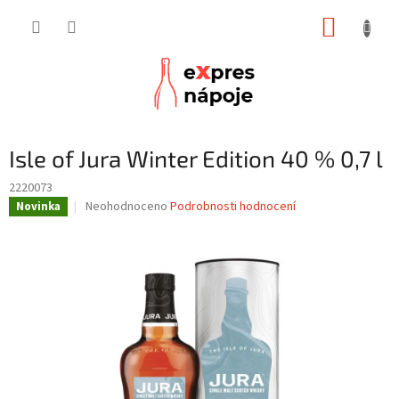
Přejít
NÁKUP
na
obsah
KOŠÍK
Isle of Jura Winter Edition 40 % 0,7 l
2220073
Průměrné
Neohodnoceno
Podrobnosti hodnocení
Novinka
hodnocení
produktu
je
0,0
z
5
hvězdiček.