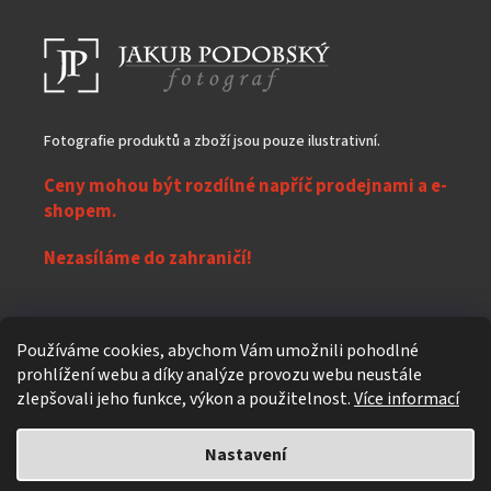
Fotografie produktů a zboží jsou pouze ilustrativní.
Ceny mohou být rozdílné napříč prodejnami a e-
shopem.
Nezasíláme do zahraničí!
Z
Používáme cookies, abychom Vám umožnili pohodlné
á
prohlížení webu a díky analýze provozu webu neustále
Vytvořil Shoptet
p
zlepšovali jeho funkce, výkon a použitelnost.
Více informací
a
t
Nastavení
Copyright 2026
eXpres nápoje
. Všechna práva vyhrazena.
Upravit
í
nastavení cookies