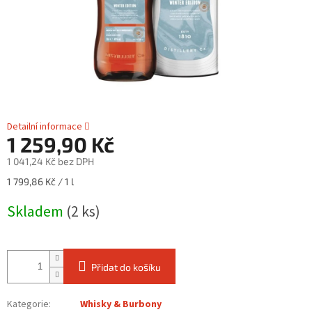
Detailní informace
1 259,90 Kč
1 041,24 Kč bez DPH
Měrná
1 799,86 Kč / 1 l
cena:
Skladem
(2 ks)
Přidat do košíku
Kategorie
:
Whisky & Burbony