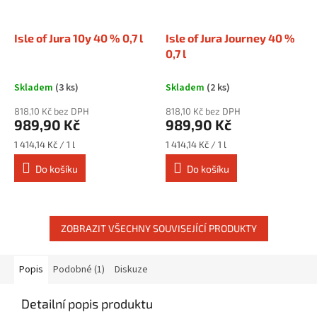
Isle of Jura 10y 40 % 0,7 l
Isle of Jura Journey 40 %
0,7 l
Skladem
(3 ks)
Skladem
(2 ks)
818,10 Kč bez DPH
818,10 Kč bez DPH
989,90 Kč
989,90 Kč
Měrná
Měrná
1 414,14 Kč / 1 l
1 414,14 Kč / 1 l
cena:
cena:
Do košíku
Do košíku
ZOBRAZIT VŠECHNY SOUVISEJÍCÍ PRODUKTY
Popis
Podobné (1)
Diskuze
Detailní popis produktu