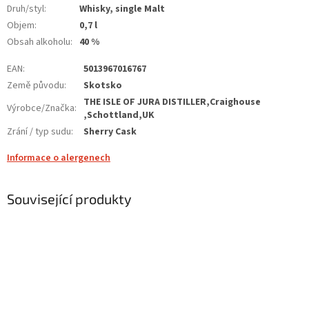
Druh/styl
:
Whisky, single Malt
Objem
:
0,7 l
Obsah alkoholu
:
40 %
EAN
:
5013967016767
Země původu
:
Skotsko
THE ISLE OF JURA DISTILLER,Craighouse
Výrobce/Značka
:
,Schottland,UK
Zrání / typ sudu
:
Sherry Cask
Informace o alergenech
Související produkty