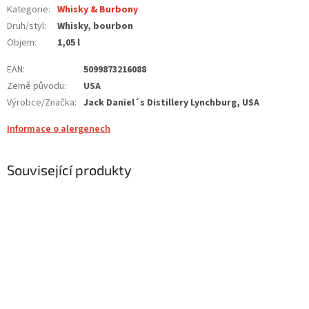
Kategorie
:
Whisky & Burbony
Druh/styl
:
Whisky, bourbon
Objem
:
1,05 l
EAN
:
5099873216088
Země původu
:
USA
Výrobce/Značka
:
Jack Daniel´s Distillery Lynchburg, USA
Informace o alergenech
Související produkty