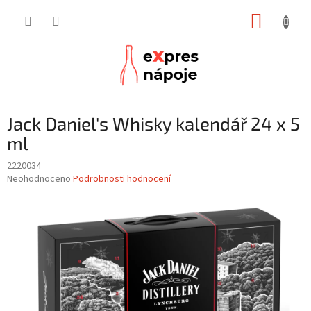
Přejít
NÁKUP
na
obsah
KOŠÍK
Jack Daniel's Whisky kalendář 24 x 5
ml
2220034
Průměrné
Neohodnoceno
Podrobnosti hodnocení
hodnocení
produktu
je
0,0
z
5
hvězdiček.