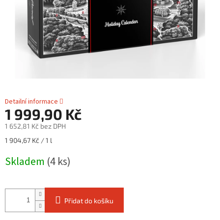
Detailní informace
1 999,90 Kč
1 652,81 Kč bez DPH
Měrná
1 904,67 Kč / 1 l
cena:
Skladem
(4 ks)
Přidat do košíku