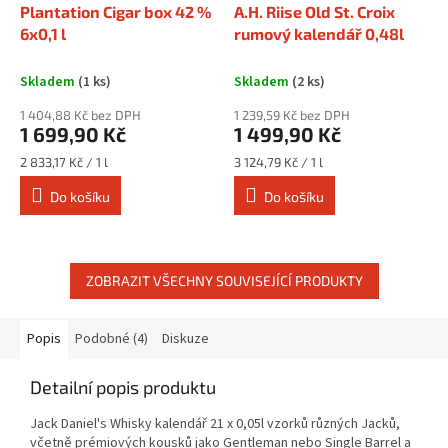
Plantation Cigar box 42 %
A.H. Riise Old St. Croix
6x0,1 l
rumový kalendář 0,48l
Skladem
(1 ks)
Skladem
(2 ks)
1 404,88 Kč bez DPH
1 239,59 Kč bez DPH
1 699,90 Kč
1 499,90 Kč
Měrná
Měrná
2 833,17 Kč / 1 l
3 124,79 Kč / 1 l
cena:
cena:
Do košíku
Do košíku
ZOBRAZIT VŠECHNY SOUVISEJÍCÍ PRODUKTY
Popis
Podobné (4)
Diskuze
Detailní popis produktu
Jack Daniel's Whisky kalendář 21 x 0,05l vzorků různých Jacků,
včetně prémiových kousků jako Gentleman nebo Single Barrel a