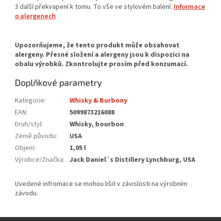
3 další překvapení k tomu. To vše ve stylovém balení.
Informace
o alergenech
Doplňkové parametry
Kategorie
:
Whisky & Burbony
EAN
:
5099873216088
Druh/styl
:
Whisky, bourbon
Země původu
:
USA
Objem
:
1,05 l
Výrobce/Značka
:
Jack Daniel´s Distillery Lynchburg, USA