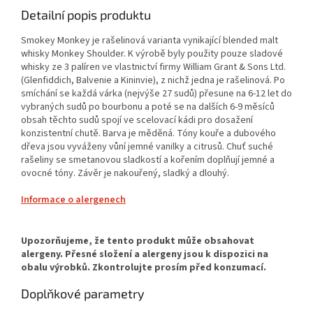
Detailní popis produktu
Smokey Monkey je rašelinová varianta vynikající blended malt
whisky Monkey Shoulder. K výrobě byly použity pouze sladové
whisky ze 3 palíren ve vlastnictví firmy William Grant & Sons Ltd.
(Glenfiddich, Balvenie a Kininvie), z nichž jedna je rašelinová. Po
smíchání se každá várka (nejvýše 27 sudů) přesune na 6-12 let do
vybraných sudů po bourbonu a poté se na dalších 6-9 měsíců
obsah těchto sudů spojí ve scelovací kádi pro dosažení
konzistentní chutě. Barva je měděná. Tóny kouře a dubového
dřeva jsou vyváženy vůní jemné vanilky a citrusů. Chuť suché
rašeliny se smetanovou sladkostí a kořením doplňují jemné a
ovocné tóny. Závěr je nakouřený, sladký a dlouhý.
Informace o alergenech
Doplňkové parametry