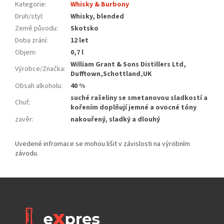
Kategorie
:
Whisky & Burbony
Druh/styl
:
Whisky, blended
Země původu
:
Skotsko
Doba zrání
:
12 let
Objem
:
0,7 l
William Grant & Sons Distillers Ltd,
Výrobce/Značka
:
Dufftown,Schottland,UK
Obsah alkoholu
:
40 %
suché rašeliny se smetanovou sladkostí a
Chuť
:
kořením doplňují jemné a ovocné tóny
zavěr
:
nakouřený, sladký a dlouhý