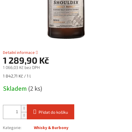
Detailní informace
1 289,90 Kč
1 066,03 Kč bez DPH
Měrná
1 842,71 Kč / 1 l
cena:
Skladem
(2 ks)
Přidat do košíku
Kategorie
:
Whisky & Burbony