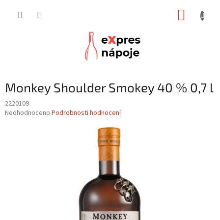
Přejít
NÁKUP
na
obsah
KOŠÍK
Monkey Shoulder Smokey 40 % 0,7 l
2220109
Průměrné
Neohodnoceno
Podrobnosti hodnocení
hodnocení
produktu
je
0,0
z
5
hvězdiček.