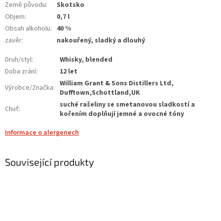
Země původu
:
Skotsko
Objem
:
0,7 l
Obsah alkoholu
:
40 %
zavěr
:
nakouřený, sladký a dlouhý
Druh/styl
:
Whisky, blended
Doba zrání
:
12 let
William Grant & Sons Distillers Ltd,
Výrobce/Značka
:
Dufftown,Schottland,UK
suché rašeliny se smetanovou sladkostí a
Chuť
:
kořením doplňují jemné a ovocné tóny
Informace o alergenech
Související produkty