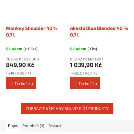
Monkey Shoulder 40 %
Akashi Blue Blended 40 %
0,7 l
0,7 l
Skladem
(>10 ks)
Skladem
(3 ks)
702,40 Kč bez DPH
859,42 Kč bez DPH
849,90 Kč
1 039,90 Kč
Měrná
Měrná
1 214,14 Kč / 1 l
1 485,57 Kč / 1 l
cena:
cena:
Do košíku
Do košíku
ZOBRAZIT VŠECHNY SOUVISEJÍCÍ PRODUKTY
Popis
Podobné (3)
Diskuze