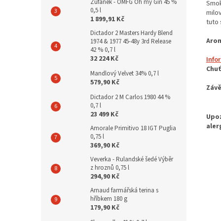
Žufánek - OMFG Oh my Gin 45 %
Smoke
0,5 l
milov
1 899,91 Kč
tuto
Dictador 2 Masters Hardy Blend
Aro
1974 & 1977 45-48y 3rd Release
42 % 0,7 l
32 224 Kč
Info
Chuť
Mandlový Velvet 34% 0,7 l
579,90 Kč
Závě
Dictador 2 M Carlos 1980 44 %
0,7 l
23 499 Kč
Amorale Primitivo 18 IGT Puglia
0,75 l
369,90 Kč
Veverka - Rulandské šedé Výběr
z hroznů 0,75 l
294,90 Kč
Arnaud farmářská terina s
hříbkem 180 g
179,90 Kč