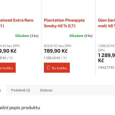
ehead Extra Rare
Plantation Pineapple
Glen Gar
1 l
Smoky 40 % 0,7 l
malt 48 %
Skladem
(3 ks)
Skladem
(9 ks)
64 Kč bez DPH
652,81 Kč bez DPH
1 066,03 Kč
9,90 Kč
789,90 Kč
DPH
1 289,
Měrná
0 Kč / 1 l
1 128,43 Kč / 1 l
Kč
cena:
Měrná
1 842,71 Kč 
o košíku
Do košíku
cena:
s
Podobné (2)
Diskuze
ailní popis produktu