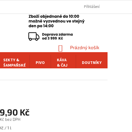
Přihlášení
NÁKUPNÍ
Prázdný košík
KOŠÍK
SEKTY &
KÁVA
PIVO
DOUTNÍKY
POCHUTI
ŠAMPAŇSKÉ
& ČAJ
89,90 Kč
 Kč bez DPH
č / 1 l