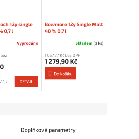
ioch 12y single
Bowmore 12y Single Malt
 0,7 l
40 % 0,7 l
Vyprodáno
Skladem
(3 ks)
 bez
1 057,77 Kč bez DPH
1 279,90 Kč
90
Do košíku
/ 1 l
DETAIL
Doplňkové parametry