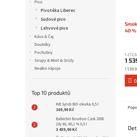
Pivo
Pivotéka Liberec
Sudové pivo
Smok
Lahvové pivo
40 % 
Káva & Čaj
Doutníky
Pochutiny
1 272,
1 53
Sirupy & Mixit & Grizly
Nealko nápoje
Měrná
1 539,9
cena:
D
Top 10 produktů
Kitl Syrob BIO okurka 0,5 l
Popi
169,90 Kč
Ballechin Bourbon Cask 2008
10y 60, 60,1 % 0,5 l
Det
3 439,90 Kč