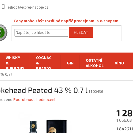
eshop@expres-napoje.cz
Ceny mohou být rozdílné napříč prodejnami a e-shopem.
HLEDAT
WHISKY
COGNAC
OSTATNÍ
&
&
GIN
VÍNO
ALKOHOL
BURBONY
BRANDY
% 0,7 l
kehead Peated 43 % 0,7 l
1100436
né
noceno
Podrobnosti hodnocení
ní
1 2
u
1 066,03
Měrná
1 842,71 K