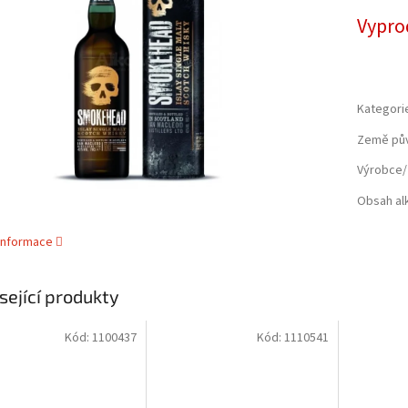
cena:
ek.
Vypro
Kategori
Země pů
Výrobce/
Obsah al
 informace
sející produkty
Kód:
1100437
Kód:
1110541