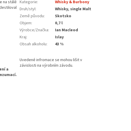
e na stálé
Kategorie
:
Whisky & Burbony
destiloval
Druh/styl
:
Whisky, single Malt
Země původu
:
Skotsko
Objem
:
0,7 l
Výrobce/Značka
:
Ian Macleod
Kraj
:
Islay
Obsah alkoholu
:
43 %