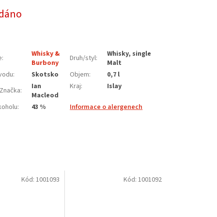
dáno
Whisky &
Whisky, single
e
:
Druh/styl
:
Burbony
Malt
vodu
:
Skotsko
Objem
:
0,7 l
Ian
Kraj
:
Islay
Značka
:
Macleod
koholu
:
43 %
Informace o alergenech
Kód:
1001093
Kód:
1001092