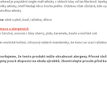
head je populární single malt whisky z oblasti Islay od Ian Macleod. Apeluj
níky whisky, kteří hledají něco trochu jiného. Otázkou však zůstává, kdo vy
 skvělou whisky.
ma:
silné a plné, kouř, rašelina, dřevo
rmace o alergenech
:
čerstvá, ovocná s tóny sherry, jódu, karamelu, kouře a mořské soli
r:
exotické koření, citrusový nádech mandarinky, ke konci se vrací rašelina