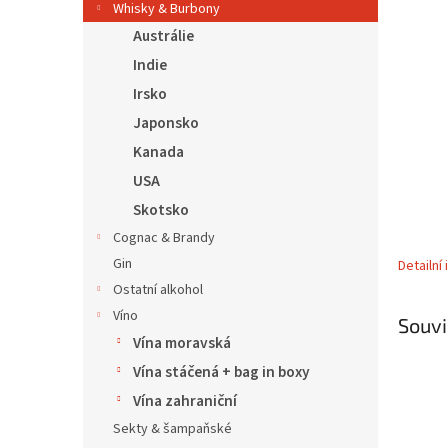
5
í
Whisky & Burbony
hvězdič
p
Austrálie
a
Indie
n
Irsko
e
l
Japonsko
Kanada
USA
Skotsko
Cognac & Brandy
Gin
Detailní
Ostatní alkohol
Víno
Souvi
Vína moravská
Vína stáčená + bag in boxy
Vína zahraniční
Sekty & šampaňské