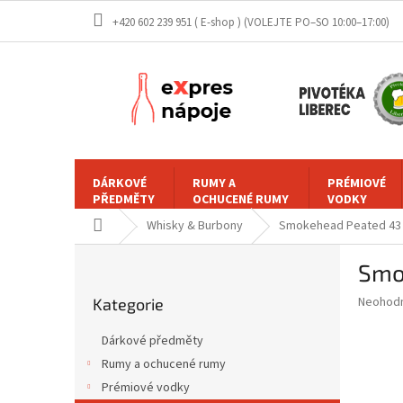
Přejít
+420 602 239 951 ( E-shop )
na
obsah
DÁRKOVÉ
RUMY A
PRÉMIOVÉ
PŘEDMĚTY
OCHUCENÉ RUMY
VODKY
Domů
Whisky & Burbony
Smokehead Peated 43 
P
Smo
o
Přeskočit
s
Průměr
Neohod
Kategorie
kategorie
t
hodnoce
r
produkt
Dárkové předměty
a
je
Rumy a ochucené rumy
0,0
n
z
Prémiové vodky
n