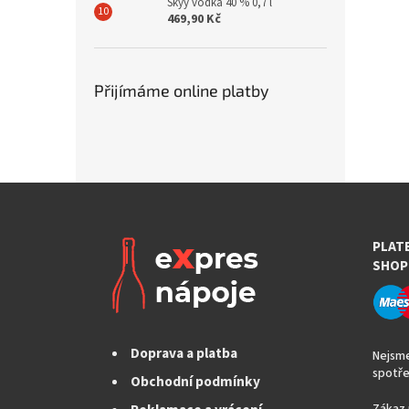
Skyy vodka 40 % 0,7 l
469,90 Kč
Přijímáme online platby
PLAT
SHOP
Doprava a platba
Nejsme
spotře
Obchodní podmínky