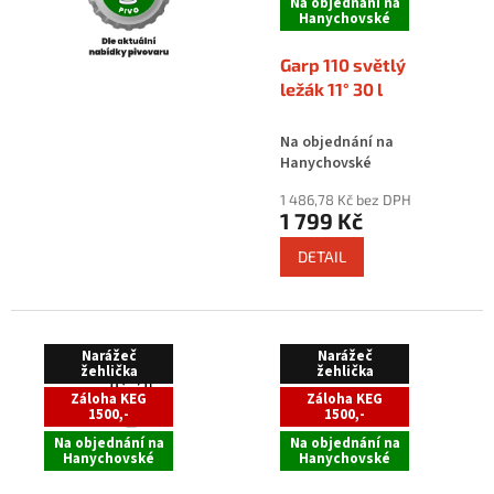
p
Na objednání na
Hanychovské
r
o
Garp 110 světlý
d
ležák 11° 30 l
u
k
Na objednání na
t
Hanychovské
ů
1 486,78 Kč bez DPH
1 799 Kč
DETAIL
Narážeč
Narážeč
žehlička
žehlička
Záloha KEG
Záloha KEG
1500,-
1500,-
Na objednání na
Na objednání na
Hanychovské
Hanychovské