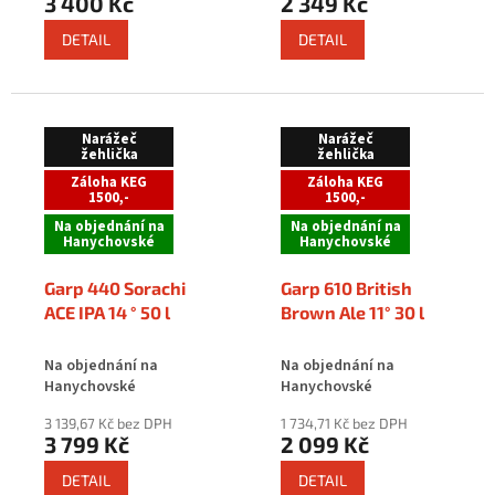
3 400 Kč
2 349 Kč
DETAIL
DETAIL
Narážeč
Narážeč
žehlička
žehlička
Záloha KEG
Záloha KEG
1500,-
1500,-
Na objednání na
Na objednání na
Hanychovské
Hanychovské
Garp 440 Sorachi
Garp 610 British
ACE IPA 14 ° 50 l
Brown Ale 11° 30 l
Na objednání na
Na objednání na
Hanychovské
Hanychovské
3 139,67 Kč bez DPH
1 734,71 Kč bez DPH
3 799 Kč
2 099 Kč
DETAIL
DETAIL