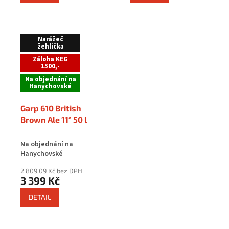
Narážeč
žehlička
Záloha KEG
1500,-
Na objednání na
Hanychovské
Garp 610 British
Brown Ale 11° 50 l
Na objednání na
Hanychovské
2 809,09 Kč bez DPH
3 399 Kč
DETAIL