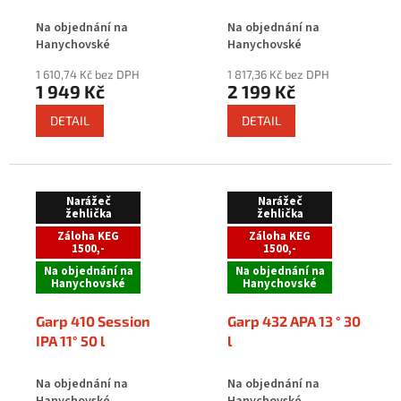
Na objednání na
Na objednání na
Hanychovské
Hanychovské
1 610,74 Kč bez DPH
1 817,36 Kč bez DPH
1 949 Kč
2 199 Kč
DETAIL
DETAIL
Narážeč
Narážeč
žehlička
žehlička
Záloha KEG
Záloha KEG
1500,-
1500,-
Na objednání na
Na objednání na
Hanychovské
Hanychovské
Garp 410 Session
Garp 432 APA 13 ° 30
IPA 11° 50 l
l
Na objednání na
Na objednání na