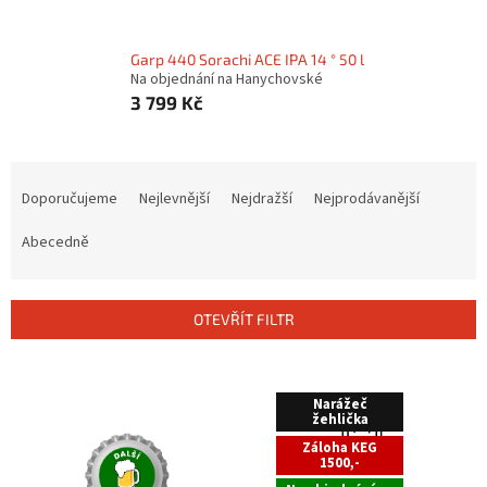
Garp 440 Sorachi ACE IPA 14 ° 50 l
Na objednání na Hanychovské
3 799 Kč
Ř
a
Doporučujeme
Nejlevnější
Nejdražší
Nejprodávanější
z
e
Abecedně
n
í
p
OTEVŘÍT FILTR
r
o
V
d
ý
Narážeč
u
p
žehlička
k
i
Záloha KEG
t
1500,-
s
ů