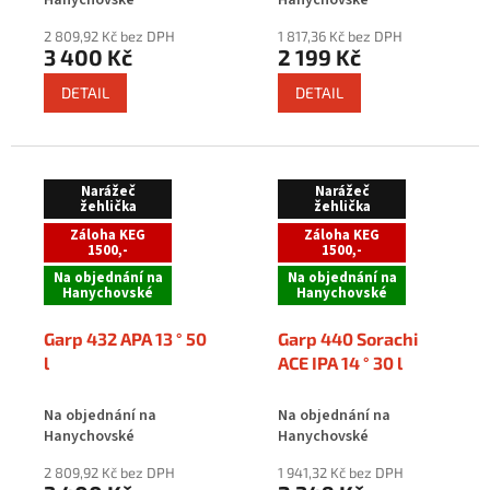
Hanychovské
Hanychovské
2 809,92 Kč bez DPH
1 817,36 Kč bez DPH
3 400 Kč
2 199 Kč
DETAIL
DETAIL
Narážeč
Narážeč
žehlička
žehlička
Záloha KEG
Záloha KEG
1500,-
1500,-
Na objednání na
Na objednání na
Hanychovské
Hanychovské
Garp 432 APA 13 ° 50
Garp 440 Sorachi
l
ACE IPA 14 ° 30 l
Na objednání na
Na objednání na
Hanychovské
Hanychovské
2 809,92 Kč bez DPH
1 941,32 Kč bez DPH