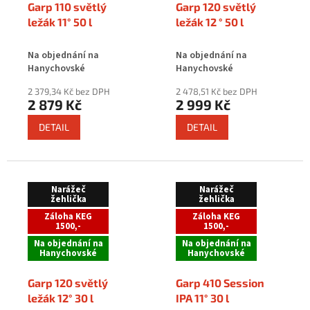
Garp 110 světlý
Garp 120 světlý
ležák 11° 50 l
ležák 12 ° 50 l
Na objednání na
Na objednání na
Hanychovské
Hanychovské
2 379,34 Kč bez DPH
2 478,51 Kč bez DPH
2 879 Kč
2 999 Kč
DETAIL
DETAIL
Narážeč
Narážeč
žehlička
žehlička
Záloha KEG
Záloha KEG
1500,-
1500,-
Na objednání na
Na objednání na
Hanychovské
Hanychovské
Garp 120 světlý
Garp 410 Session
ležák 12° 30 l
IPA 11° 30 l