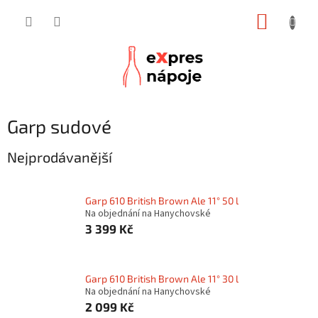
Přejít
NÁKUP
na
obsah
KOŠÍK
Garp sudové
Nejprodávanější
Garp 610 British Brown Ale 11° 50 l
Na objednání na Hanychovské
3 399 Kč
Garp 610 British Brown Ale 11° 30 l
Na objednání na Hanychovské
2 099 Kč