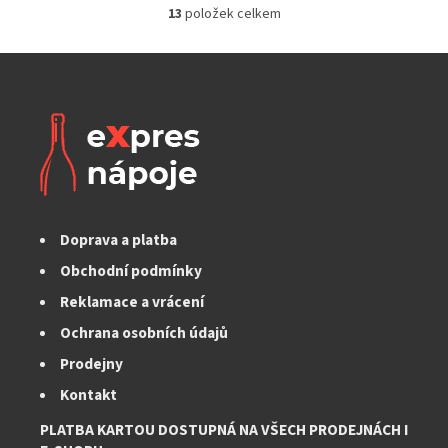
13
položek celkem
O
v
l
á
d
a
c
í
p
r
v
k
Doprava a platba
y
v
Obchodní podmínky
ý
Reklamace a vrácení
p
i
Ochrana osobních údajů
s
Prodejny
u
Kontakt
PLATBA KARTOU DOSTUPNÁ NA VŠECH PRODEJNÁCH I