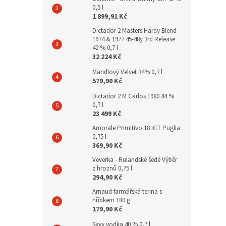
0,5 l
1 899,91 Kč
Dictador 2 Masters Hardy Blend
1974 & 1977 45-48y 3rd Release
42 % 0,7 l
32 224 Kč
Mandlový Velvet 34% 0,7 l
579,90 Kč
Dictador 2 M Carlos 1980 44 %
0,7 l
23 499 Kč
Amorale Primitivo 18 IGT Puglia
0,75 l
369,90 Kč
Veverka - Rulandské šedé Výběr
z hroznů 0,75 l
294,90 Kč
Arnaud farmářská terina s
hříbkem 180 g
179,90 Kč
Skyy vodka 40 % 0,7 l