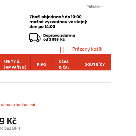
Přihlášení
NÁKUPNÍ
Prázdný košík
KOŠÍK
SEKTY &
KÁVA
PIVO
DOUTNÍKY
POCHUTI
ŠAMPAŇSKÉ
& ČAJ
robnosti hodnocení
9 Kč
 Kč bez DPH