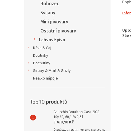
Popi
Rohozec
Svijany
Info
Mini pivovary
Ostatní pivovary
Lahvové pivo
Káva & Čaj
Doutníky
Pochutiny
Sirupy & Mixit & Grizly
Nealko nápoje
Top 10 produktů
Ballechin Bourbon Cask 2008
10y 60, 60,1 % 0,5 l
3 439,90 Kč
Žufánek - OMFG Oh my Gin 45 %