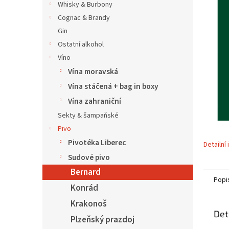
í
Whisky & Burbony
p
Cognac & Brandy
a
Gin
n
Ostatní alkohol
e
Víno
l
Vína moravská
Vína stáčená + bag in boxy
Vína zahraniční
Sekty & šampaňské
Pivo
Pivotéka Liberec
Detailní
Sudové pivo
Bernard
Popi
Konrád
Krakonoš
Det
Plzeňský prazdoj