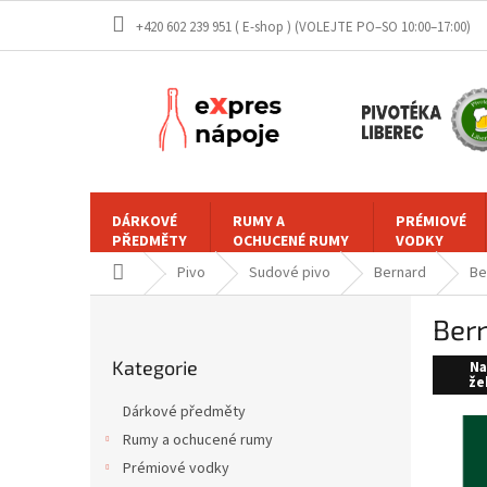
Přejít
+420 602 239 951 ( E-shop )
na
obsah
DÁRKOVÉ
RUMY A
PRÉMIOVÉ
PŘEDMĚTY
OCHUCENÉ RUMY
VODKY
Domů
Pivo
Sudové pivo
Bernard
Be
P
Bern
o
Přeskočit
s
Kategorie
kategorie
Na
t
že
r
Dárkové předměty
a
Rumy a ochucené rumy
n
Prémiové vodky
n