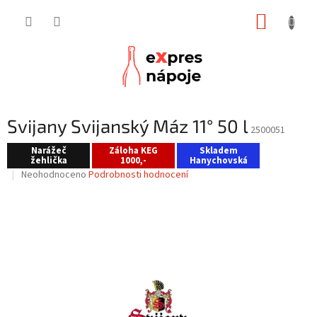
Přejít
NÁKUP
na
obsah
KOŠÍK
Svijany Svijanský Máz 11° 50 l
2500051
Narážeč
Záloha KEG
Skladem
žehlička
1000,-
Hanychovská
Průměrné
Neohodnoceno
Podrobnosti hodnocení
hodnocení
produktu
je
0,0
z
5
hvězdiček.