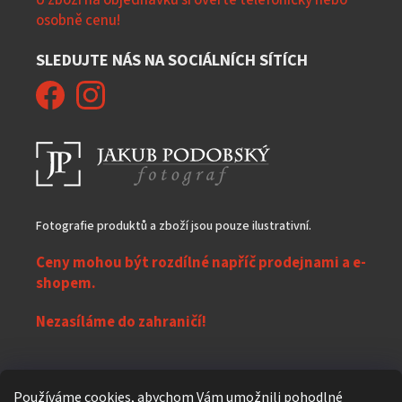
U zboží na objednávku si ověřte telefonicky nebo
osobně cenu!
SLEDUJTE NÁS NA SOCIÁLNÍCH SÍTÍCH
Fotografie produktů a zboží jsou pouze ilustrativní.
Ceny mohou být rozdílné napříč prodejnami a e-
shopem.
Nezasíláme do zahraničí!
Z
Používáme cookies, abychom Vám umožnili pohodlné