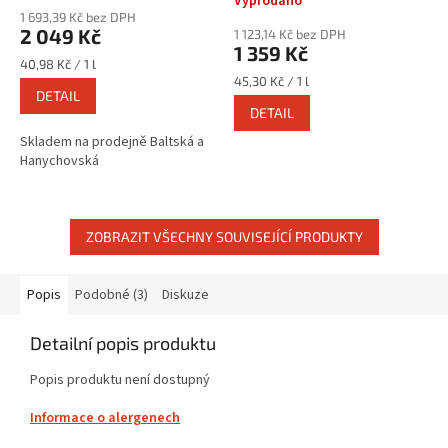
Vyprodáno
hodnocení
1 693,39 Kč bez DPH
produktu
2 049 Kč
1 123,14 Kč bez DPH
je
1 359 Kč
4,3
Měrná
40,98 Kč / 1 l
z
cena:
Měrná
45,30 Kč / 1 l
DETAIL
cena:
5
DETAIL
hvězdiček.
Skladem na prodejně Baltská a
Hanychovská
ZOBRAZIT VŠECHNY SOUVISEJÍCÍ PRODUKTY
Popis
Podobné (3)
Diskuze
Detailní popis produktu
Popis produktu není dostupný
Informace o alergenech