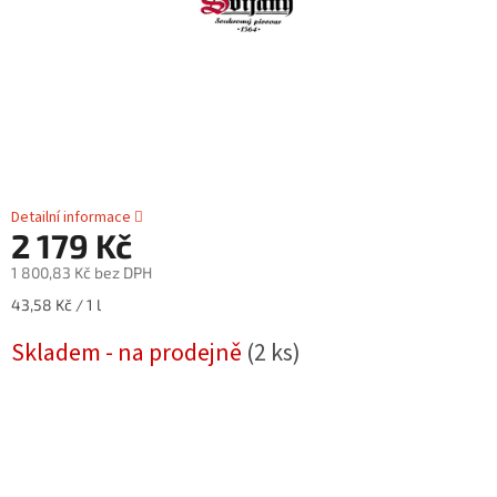
Detailní informace
2 179 Kč
1 800,83 Kč bez DPH
Měrná
43,58 Kč / 1 l
cena:
Skladem - na prodejně
(2 ks)