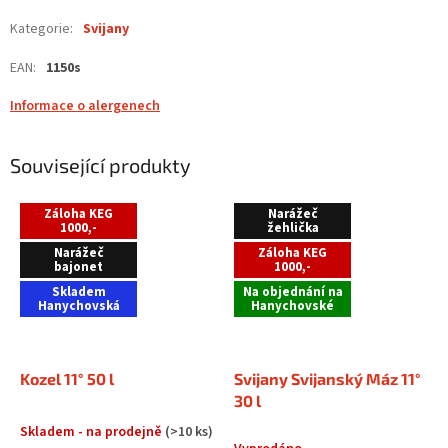
Kategorie
:
Svijany
EAN
:
1150s
Informace o alergenech
Související produkty
Záloha KEG
Narážeč
1000,-
žehlička
Narážeč
Záloha KEG
bajonet
1000,-
Skladem
Na objednání na
Hanychovská
Hanychovské
Kozel 11° 50 l
Svijany Svijanský Máz 11°
30 l
Skladem - na prodejně
(>10 ks)
Průměrné