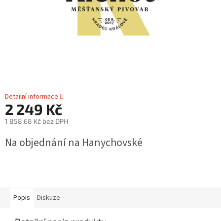
Detailní informace
2 249 Kč
1 858,68 Kč bez DPH
Měrná
Na objednání na Hanychovské
cena:
Popis
Diskuze