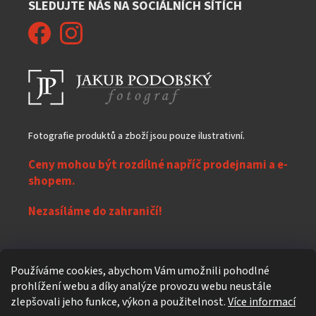
SLEDUJTE NÁS NA SOCIÁLNÍCH SÍTÍCH
Fotografie produktů a zboží jsou pouze ilustrativní.
Ceny mohou být rozdílné napříč prodejnami a e-
shopem.
Nezasíláme do zahraničí!
Z
Používáme cookies, abychom Vám umožnili pohodlné
á
prohlížení webu a díky analýze provozu webu neustále
Vytvořil Shoptet
p
zlepšovali jeho funkce, výkon a použitelnost.
Více informací