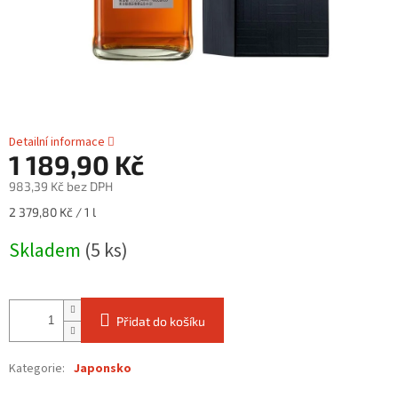
Detailní informace
1 189,90 Kč
983,39 Kč bez DPH
Měrná
2 379,80 Kč / 1 l
cena:
Skladem
(5 ks)
Přidat do košíku
Kategorie
:
Japonsko