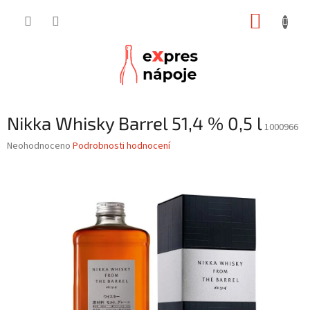
Přejít
NÁKUP
na
obsah
KOŠÍK
Nikka Whisky Barrel 51,4 % 0,5 l
1000966
Průměrné
Neohodnoceno
Podrobnosti hodnocení
hodnocení
produktu
je
0,0
z
5
hvězdiček.