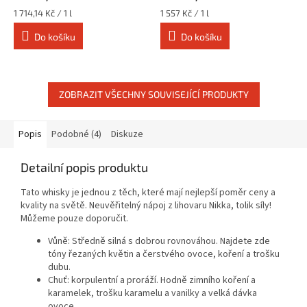
Měrná
Měrná
1 714,14 Kč / 1 l
1 557 Kč / 1 l
cena:
cena:
Do košíku
Do košíku
ZOBRAZIT VŠECHNY SOUVISEJÍCÍ PRODUKTY
Popis
Podobné (4)
Diskuze
Detailní popis produktu
Tato whisky je jednou z těch, které mají nejlepší poměr ceny a
kvality na světě. Neuvěřitelný nápoj z lihovaru Nikka, tolik síly!
Můžeme pouze doporučit.
Vůně: Středně silná s dobrou rovnováhou. Najdete zde
tóny řezaných květin a čerstvého ovoce, koření a trošku
dubu.
Chuť: korpulentní a proráží. Hodně zimního koření a
karamelek, trošku karamelu a vanilky a velká dávka
ovoce.