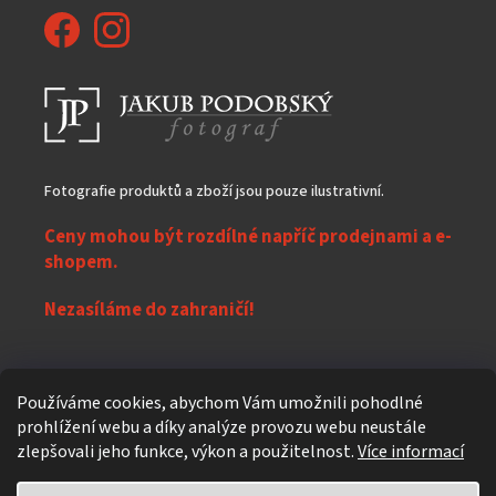
Fotografie produktů a zboží jsou pouze ilustrativní.
Ceny mohou být rozdílné napříč prodejnami a e-
shopem.
Nezasíláme do zahraničí!
Z
Používáme cookies, abychom Vám umožnili pohodlné
á
prohlížení webu a díky analýze provozu webu neustále
Vytvořil Shoptet
p
zlepšovali jeho funkce, výkon a použitelnost.
Více informací
a