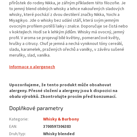
přírůstek do rodiny Nikka, je zářným příkladem této filozofie. Je
to jemný blend obilných whisky a lehce nakouřených sladových
whisky, které pochází z dvou destilerií značky Nikka, Yoichi a
Miyagikyo. Jde o whisky bez udání stáří, která svým jemným
ovocným profilem potěší laiky i znalce. Doporučuje se čistá nebo
v koktejlech. Hodí se k lehkým jídlům. Whisky má ovocný, jemný
profil. V aroma se projevují bílé květiny, pomerančové květy,
hrušky a citrusy. Chuť je jemná a nechá vyniknout tóny cereálií,
sladu, karamelek, pražených ořechů a vanilky, v závěru sušené
meruňky, slad, vanilka.
Informace o alergenech
Doplňkové parametry
Kategorie
:
Whisky & Burbony
EAN
:
3700597306383
Druh/typ
:
Whisky blended