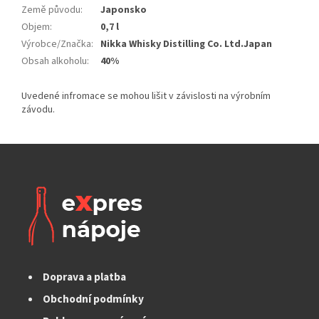
Země původu
:
Japonsko
Objem
:
0,7 l
Výrobce/Značka
:
Nikka Whisky Distilling Co. Ltd.Japan
Obsah alkoholu
:
40%
Doprava a platba
Obchodní podmínky