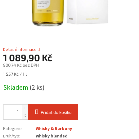
Detailní informace
1 089,90 Kč
900,74 Kč bez DPH
Měrná
1 557 Kč / 1 l
cena:
Skladem
(2 ks)
Přidat do košíku
Kategorie
:
Whisky & Burbony
Druh/typ
:
Whisky blended