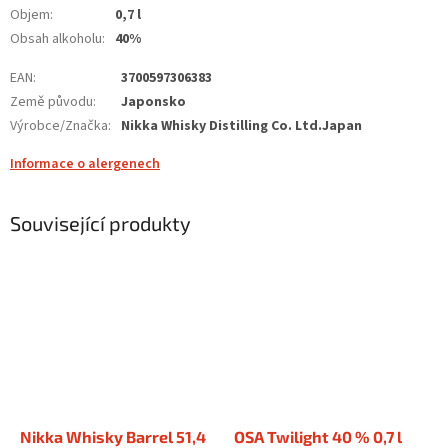
Objem
:
0,7 l
Obsah alkoholu
:
40%
EAN
:
3700597306383
Země původu
:
Japonsko
Výrobce/Značka
:
Nikka Whisky Distilling Co. Ltd.Japan
Informace o alergenech
Související produkty
Nikka Whisky Barrel 51,4
OSA Twilight 40 % 0,7 l