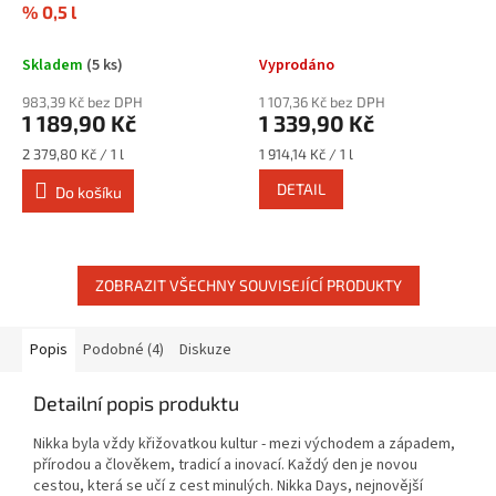
% 0,5 l
Skladem
(5 ks)
Vyprodáno
983,39 Kč bez DPH
1 107,36 Kč bez DPH
1 189,90 Kč
1 339,90 Kč
Měrná
Měrná
2 379,80 Kč / 1 l
1 914,14 Kč / 1 l
cena:
cena:
DETAIL
Do košíku
ZOBRAZIT VŠECHNY SOUVISEJÍCÍ PRODUKTY
Popis
Podobné (4)
Diskuze
Detailní popis produktu
Nikka byla vždy křižovatkou kultur - mezi východem a západem,
přírodou a člověkem, tradicí a inovací. Každý den je novou
cestou, která se učí z cest minulých. Nikka Days, nejnovější