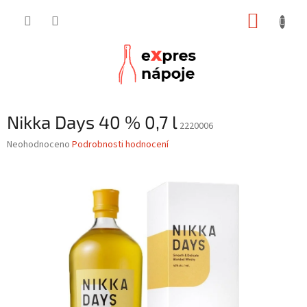
Přejít
NÁKUP
na
obsah
KOŠÍK
Nikka Days 40 % 0,7 l
2220006
Průměrné
Neohodnoceno
Podrobnosti hodnocení
hodnocení
produktu
je
0,0
z
5
hvězdiček.