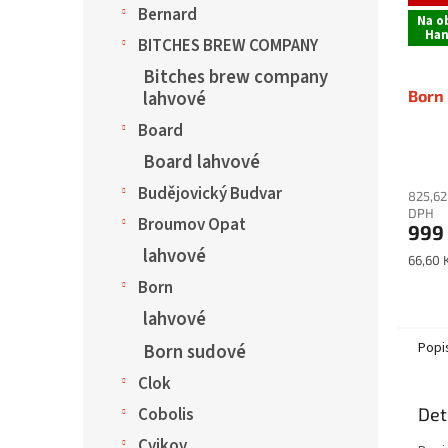
Bernard
Na o
Han
BITCHES BREW COMPANY
Bitches brew company
Born 
lahvové
Board
Board lahvové
Budějovický Budvar
825,62
DPH
Broumov Opat
999
lahvové
Měrná
66,60 K
cena:
Born
lahvové
Popi
Born sudové
Clok
Det
Cobolis
Cvikov