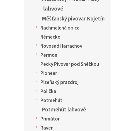
lahvové
Měšťanský pivovar Kojetín
Nachmelená opice
Německo
Novosad Harrachov
Permon
Pecký Pivovar pod Sněžkou
Pioneer
Plzeňský prazdroj
Polička
Potmehút
Potmehút lahvové
Primátor
Raven