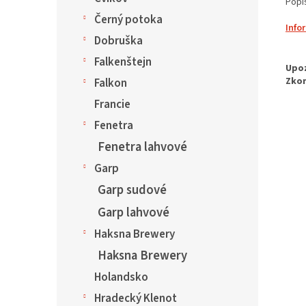
Popi
Černý potoka
Info
Dobruška
Falkenštejn
Falkon
Francie
Fenetra
Fenetra lahvové
Garp
Garp sudové
Garp lahvové
Haksna Brewery
Haksna Brewery
Holandsko
Hradecký Klenot