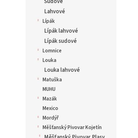
Sudové
Lahvové
Lípák
Lípák lahvové
Lípák sudové
Lomnice
Louka
Louka lahvové
Matuška
MUHU
Mazák
Mexico
Mordýř
Měšťanský Pivovar Kojetín
Měšťanský Pivovar Plasy