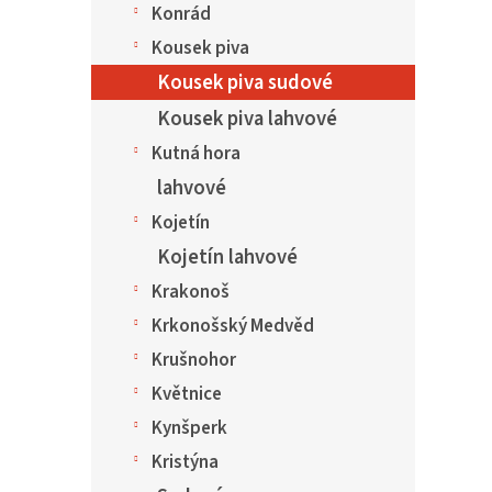
Konrád
Kousek piva
Kousek piva sudové
Kousek piva lahvové
Kutná hora
lahvové
Kojetín
Kojetín lahvové
Krakonoš
Krkonošský Medvěd
Krušnohor
Květnice
Kynšperk
Kristýna