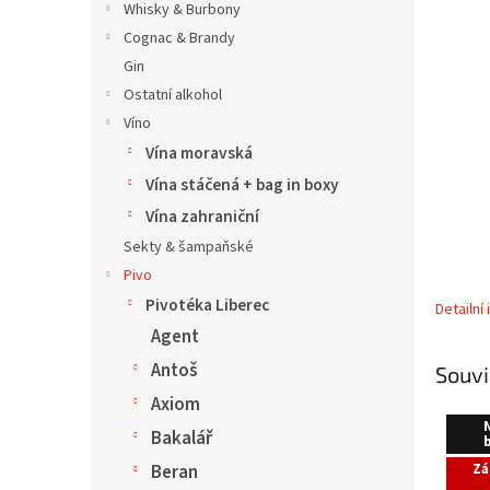
í
Whisky & Burbony
p
Cognac & Brandy
a
Gin
n
Ostatní alkohol
e
Víno
l
Vína moravská
Vína stáčená + bag in boxy
Vína zahraniční
Sekty & šampaňské
Pivo
Pivotéka Liberec
Detailní
Agent
Antoš
Souvi
Axiom
Bakalář
Beran
Zá