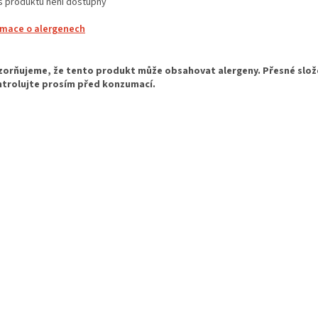
s produktu není dostupný
rmace o alergenech