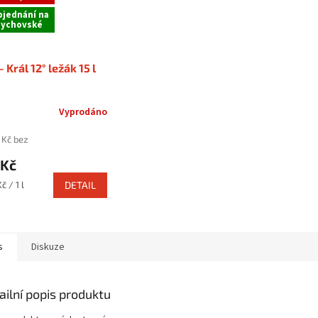
bjednání na
ychovské
- Král 12° ležák 15 l
Vyprodáno
 Kč bez
 Kč
č / 1 l
DETAIL
s
Diskuze
ailní popis produktu