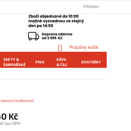
Přihlášení
NÁKUPNÍ
Prázdný košík
KOŠÍK
SEKTY &
KÁVA
PIVO
DOUTNÍKY
POCHUTI
ŠAMPAŇSKÉ
& ČAJ
robnosti hodnocení
40 Kč
 Kč bez DPH