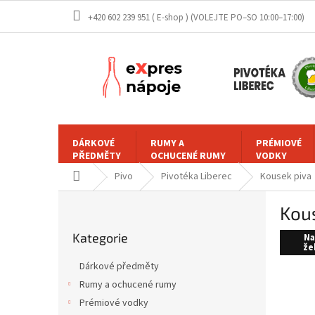
Přejít
+420 602 239 951 ( E-shop )
na
obsah
DÁRKOVÉ
RUMY A
PRÉMIOVÉ
PŘEDMĚTY
OCHUCENÉ RUMY
VODKY
Domů
Pivo
Pivotéka Liberec
Kousek piva
P
Kous
o
Přeskočit
s
Kategorie
kategorie
Na
t
že
r
Dárkové předměty
a
Rumy a ochucené rumy
n
Prémiové vodky
n