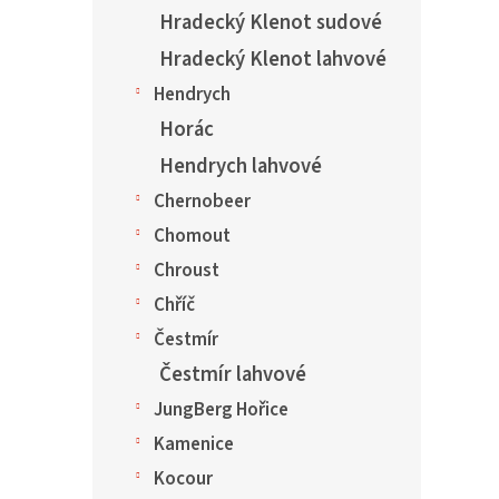
Hradecký Klenot sudové
Hradecký Klenot lahvové
Hendrych
Horác
Hendrych lahvové
Chernobeer
Chomout
Chroust
Chříč
Čestmír
Čestmír lahvové
JungBerg Hořice
Kamenice
Kocour