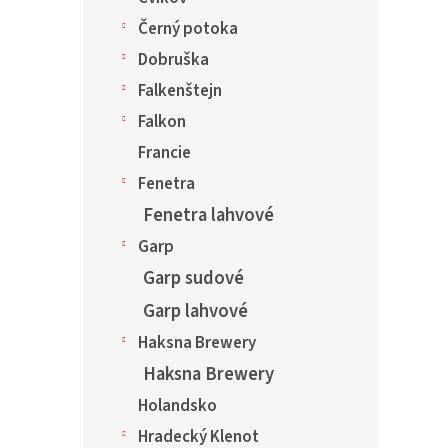
Černý potoka
Dobruška
Falkenštejn
Falkon
Francie
Fenetra
Fenetra lahvové
Garp
Garp sudové
Garp lahvové
Haksna Brewery
Haksna Brewery
Holandsko
Hradecký Klenot