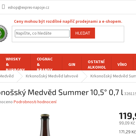
eshop@expres-napoje.cz
Ceny mohou být rozdílné napříč prodejnami a e-shopem.
HLEDAT
WHISKY
COGNAC
OSTATNÍ
&
&
GIN
VÍNO
ALKOHOL
BURBONY
BRANDY
 Medvěd
Krkonošský Medvěd lahvové
Krkonošský Medvěd Summ
onošský Medvěd Summer 10,5° 0,7 l
32611
né
noceno
Podrobnosti hodnocení
ní
119,
u
99,09 Kč
Měrná
171,29 Kč 