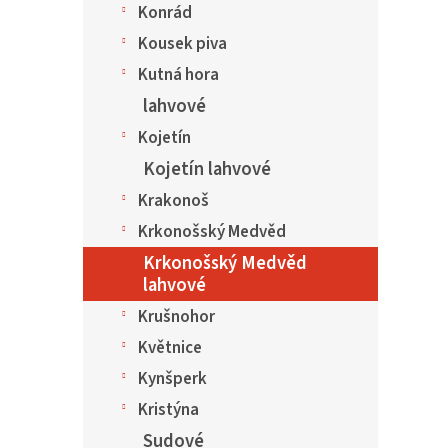
Konrád
Kousek piva
Kutná hora
lahvové
Kojetín
Kojetín lahvové
Krakonoš
Krkonošský Medvěd
Krkonošský Medvěd
lahvové
Krušnohor
Květnice
Kynšperk
Kristýna
Sudové