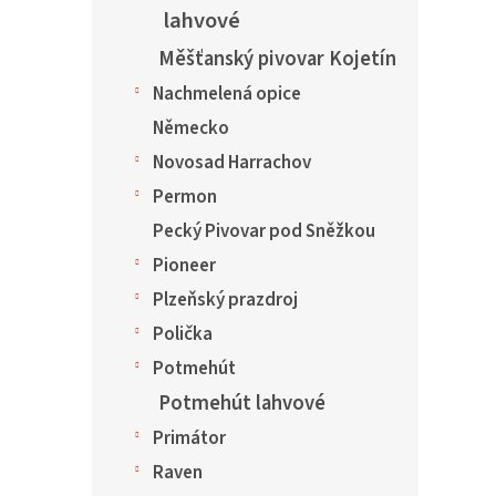
lahvové
Měšťanský pivovar Kojetín
Nachmelená opice
Německo
Novosad Harrachov
Permon
Pecký Pivovar pod Sněžkou
Pioneer
Plzeňský prazdroj
Polička
Potmehút
Potmehút lahvové
Primátor
Raven