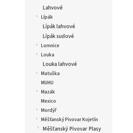
Lahvové
Lípák
Lípák lahvové
Lípák sudové
Lomnice
Louka
Louka lahvové
Matuška
MUHU
Mazák
Mexico
Mordýř
Měšťanský Pivovar Kojetín
Měšťanský Pivovar Plasy