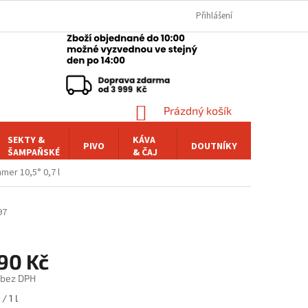
Přihlášení
NÁKUPNÍ
Prázdný košík
KOŠÍK
SEKTY &
KÁVA
PIVO
DOUTNÍKY
POCHUTI
ŠAMPAŇSKÉ
& ČAJ
er 10,5° 0,7 l
97
90 Kč
 bez DPH
/ 1 l