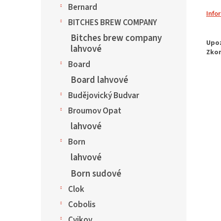
Bernard
Info
BITCHES BREW COMPANY
Bitches brew company
lahvové
Board
Board lahvové
Budějovický Budvar
Broumov Opat
lahvové
Born
lahvové
Born sudové
Clok
Cobolis
Cvikov