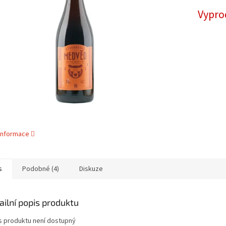
cena:
ek.
Vypro
 informace
s
Podobné (4)
Diskuze
ailní popis produktu
s produktu není dostupný