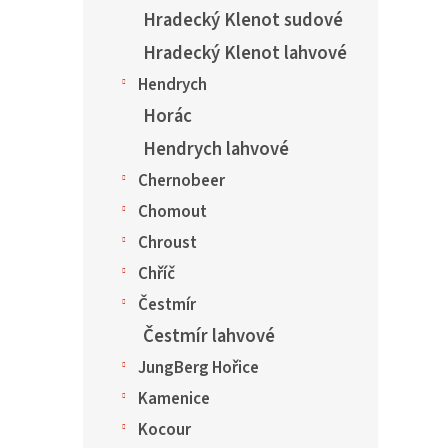
Hradecký Klenot sudové
Hradecký Klenot lahvové
Hendrych
Horác
Hendrych lahvové
Chernobeer
Chomout
Chroust
Chříč
Čestmír
Čestmír lahvové
JungBerg Hořice
Kamenice
Kocour