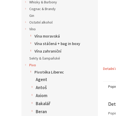
5
í
Whisky & Burbony
hvězdič
p
Cognac & Brandy
a
Gin
n
Ostatní alkohol
e
Víno
l
Vína moravská
Vína stáčená + bag in boxy
Vína zahraniční
Sekty & šampaňské
Pivo
Detailní
Pivotéka Liberec
Agent
Popi
Antoš
Axiom
Bakalář
Det
Beran
Popi