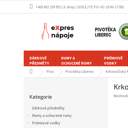
Přejít
+420 602 239 951 ( E-shop )
na
obsah
DÁRKOVÉ
RUMY A
PRÉMIOVÉ
PŘEDMĚTY
OCHUCENÉ RUMY
VODKY
Domů
Pivo
Pivotéka Liberec
Krkonošský
P
Krk
o
Přeskočit
s
Průměr
Neohod
Kategorie
kategorie
t
hodnoce
r
produkt
Dárkové předměty
a
je
Rumy a ochucené rumy
0,0
n
z
Prémiové vodky
n