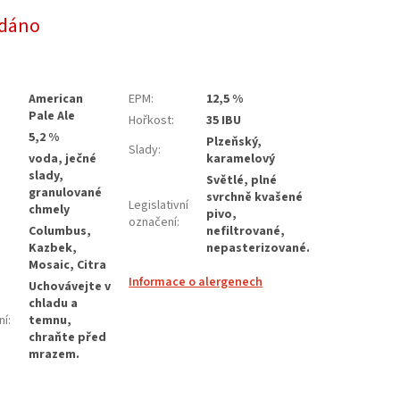
dáno
American
EPM
:
12,5 %
Pale Ale
Hořkost
:
35 IBU
5,2 %
Plzeňský,
Slady
:
voda, ječné
karamelový
slady,
Světlé, plné
granulované
svrchně kvašené
Legislativní
chmely
pivo,
označení
:
Columbus,
nefiltrované,
Kazbek,
nepasterizované.
Mosaic, Citra
Informace o alergenech
Uchovávejte v
chladu a
ní
:
temnu,
chraňte před
mrazem.