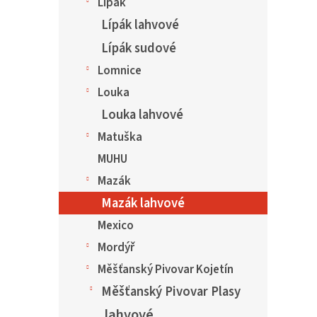
Lípák
Lípák lahvové
Lípák sudové
Lomnice
Louka
Louka lahvové
Matuška
MUHU
Mazák
Mazák lahvové
Mexico
Mordýř
Měšťanský Pivovar Kojetín
Měšťanský Pivovar Plasy
lahvové