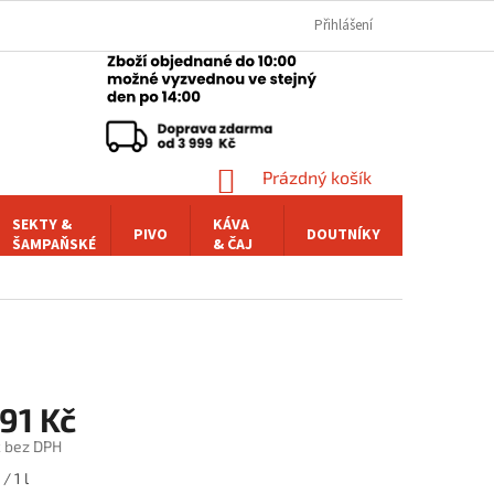
Přihlášení
NÁKUPNÍ
Prázdný košík
KOŠÍK
SEKTY &
KÁVA
PIVO
DOUTNÍKY
POCHUTI
ŠAMPAŇSKÉ
& ČAJ
91 Kč
č bez DPH
/ 1 l