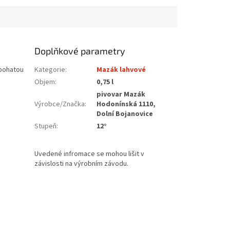
Doplňkové parametry
 bohatou
Kategorie
:
Mazák lahvové
Objem
:
0,75 l
pivovar Mazák
Výrobce/Značka
:
Hodonínská 1110,
Dolní Bojanovice
Stupeň
:
12°