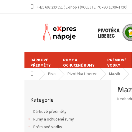
Přejít
+420 602 239 951 ( E-shop )
na
obsah
DÁRKOVÉ
RUMY A
PRÉMIOVÉ
PŘEDMĚTY
OCHUCENÉ RUMY
VODKY
Domů
Pivo
Pivotéka Liberec
Mazák
P
Mazá
o
Přeskočit
s
Průměr
Neohod
Kategorie
kategorie
t
hodnoce
r
produkt
Dárkové předměty
a
je
Rumy a ochucené rumy
0,0
n
z
Prémiové vodky
n