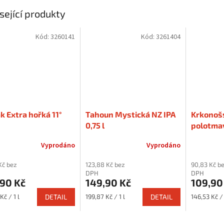
sející produkty
Kód:
3260141
Kód:
3261404
 Extra hořká 11°
Tahoun Mystická NZ IPA
Krkonoš
0,75 l
polotmavý
Vyprodáno
Vyprodáno
Kč bez
123,88 Kč bez
90,83 Kč b
DPH
DPH
,90 Kč
149,90 Kč
109,90
Měrná
Měrná
Kč / 1 l
DETAIL
199,87 Kč / 1 l
DETAIL
146,53 Kč / 
cena:
cena: