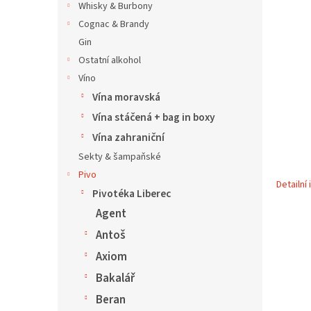
5
í
Whisky & Burbony
hvězdič
p
Cognac & Brandy
a
Gin
n
Ostatní alkohol
e
Víno
l
Vína moravská
Vína stáčená + bag in boxy
Vína zahraniční
Sekty & šampaňské
Pivo
Detailní
Pivotéka Liberec
Agent
Antoš
Axiom
Bakalář
Beran