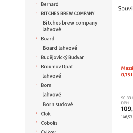
Bernard
Souvi
BITCHES BREW COMPANY
Bitches brew company
lahvové
Board
Board lahvové
Budějovický Budvar
Broumov Opat
Mazák
0,75 l
lahvové
Born
lahvové
90,83 
DPH
Born sudové
109
Clok
Měrná
146,53 
cena:
Cobolis
Cvikov