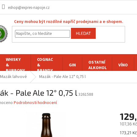
eshop@expres-napoje.cz
Ceny mohou být rozdílné napříč prodejnami a e-shopem.
HLEDAT
WHISKY
COGNAC
OSTATNÍ
&
&
GIN
VÍNO
ALKOHOL
BURBONY
BRANDY
Mazák lahvové
Mazák - Pale Ale 12° 0,75 l
k - Pale Ale 12° 0,75 l
3261588
né
noceno
Podrobnosti hodnocení
ní
129,
u
107,36 K
Měrná
173,21 Kč 