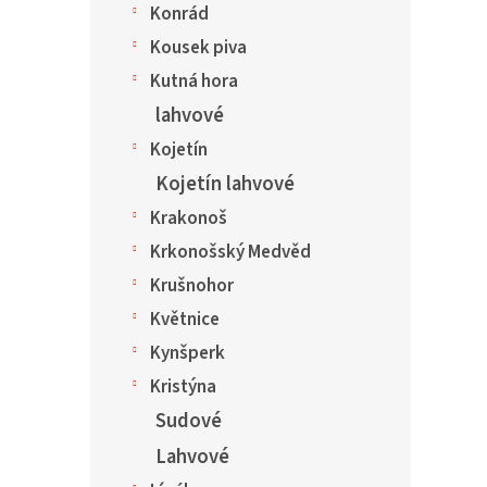
Konrád
Kousek piva
Kutná hora
lahvové
Kojetín
Kojetín lahvové
Krakonoš
Krkonošský Medvěd
Krušnohor
Květnice
Kynšperk
Kristýna
Sudové
Lahvové