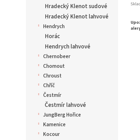
Skla
Hradecký Klenot sudové
Hradecký Klenot lahvové
Hendrych
Horác
Hendrych lahvové
Chernobeer
Chomout
Chroust
Chříč
Čestmír
Čestmír lahvové
JungBerg Hořice
Kamenice
Kocour