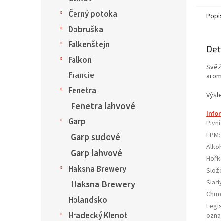
Černý potoka
Popi
Dobruška
Falkenštejn
Det
Falkon
Svěž
Francie
arom
Fenetra
Výsl
Fenetra lahvové
Info
Garp
Pivní
EPM
:
Garp sudové
Alko
Garp lahvové
Hořk
Haksna Brewery
Slož
Slad
Haksna Brewery
Chme
Holandsko
Legis
Hradecký Klenot
ozna