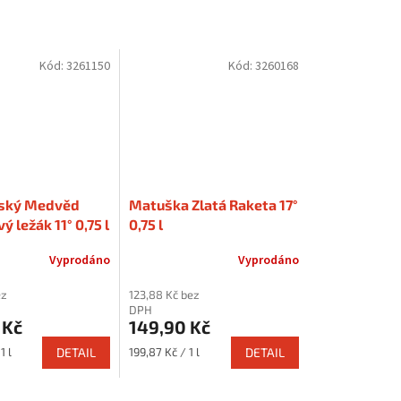
Kód:
3261150
Kód:
3260168
ský Medvěd
Matuška Zlatá Raketa 17°
 ležák 11° 0,75 l
0,75 l
Vyprodáno
Vyprodáno
ez
123,88 Kč bez
DPH
 Kč
149,90 Kč
Měrná
1 l
DETAIL
199,87 Kč / 1 l
DETAIL
cena: