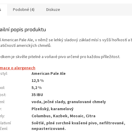
s
Podobné (4)
Diskuze
ailní popis produktu
í American Pale Ale, v němž se lehký sladový základ mísí s vyšší hořkostí a
atičností amerických chmelů.
edkem je skvěle pitelné a voňavé pivo určené pro každou příležitost.
rmace o alergenech
 styl
:
American Pale Ale
12,5 %
hol
:
5,2 %
ost
:
35 IBU
ení
:
voda, ječné slady, granulované chmely
y
:
Plzeňský, karamelový
ly
:
Columbus, Kazbek, Mosaic, Citra
lativní
Světlé, plné svrchně kvašené pivo, nefiltrované,
čení
:
nepasterizované.