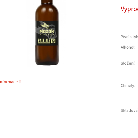
cena:
ek.
Vypro
Pivní styl
:
Alkohol
:
Složení
:
 informace
Chmely
:
Skladová