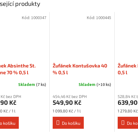
sející produkty
Kód:
1000347
Kód:
1000445
ek Absinthe St.
Žufánek Kontušovka 40
Žufánek 
ne 70 % 0,5 l
% 0,5 l
0,5 l
Skladem
(7 ks)
Skladem
(>10 ks)
 Kč bez DPH
454,46 Kč bez DPH
528,84 Kč 
,90 Kč
549,90 Kč
639,90
Měrná
Měrná
0 Kč / 1 l
1 099,80 Kč / 1 l
1 279,80 Kč 
cena:
cena:
o košíku
Do košíku
Do ko