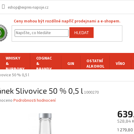
eshop@expres-napoje.cz
Ceny mohou být rozdílné napříč prodejnami a e-shopem.
HLEDAT
WHISKY
COGNAC
OSTATNÍ
&
&
GIN
VÍNO
ALKOHOL
BURBONY
BRANDY
vovice 50 % 0,5 l
nek Slivovice 50 % 0,5 l
1000270
né
noceno
Podrobnosti hodnocení
ní
639
u
528,84 K
Měrná
1 279,80 K