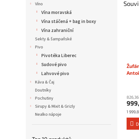
Souvi
Víno
Vína moravská
Vína stáčená + bag in boxy
Vína zahraniční
Sekty & šampaňské
Pivo
Pivotéka Liberec
Sudové pivo
Žufán
Antoi
Lahvové pivo
Káva & Čaj
Doutníky
826,36
Pochutiny
999
Sirupy & Mixit & Grizly
Měrná
1 999,8
Nealko nápoje
cena:
D