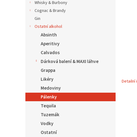
5
í
Whisky & Burbony
hvězdič
p
Cognac & Brandy
a
Gin
n
Ostatní alkohol
e
Absinth
l
Aperitivy
Calvados
Dárková balení & MAXI láhve
Grappa
Likéry
Detailní
Medoviny
Pálenky
Tequila
Tuzemák
Vodky
Ostatní