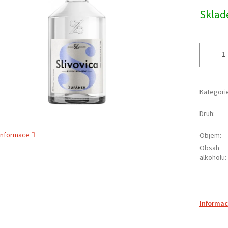
cena:
ek.
Skla
Kategori
Druh
:
 informace
Objem
:
Obsah
alkoholu
:
Informac