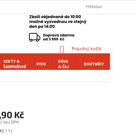
Přihlášení
NÁKUPNÍ
Prázdný košík
KOŠÍK
SEKTY &
KÁVA
PIVO
DOUTNÍKY
POCHUTI
ŠAMPAŇSKÉ
& ČAJ
,90 Kč
č bez DPH
č / 1 l