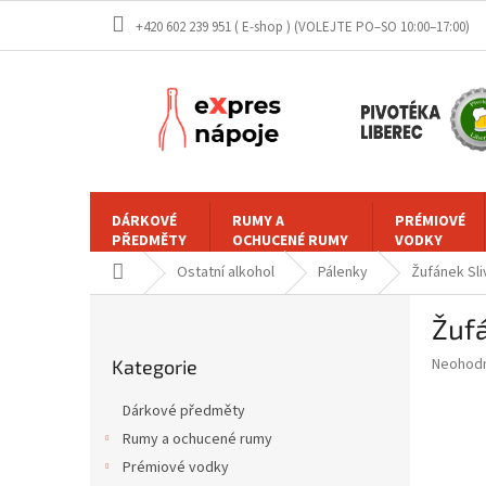
Přejít
+420 602 239 951 ( E-shop )
na
obsah
DÁRKOVÉ
RUMY A
PRÉMIOVÉ
PŘEDMĚTY
OCHUCENÉ RUMY
VODKY
Domů
Ostatní alkohol
Pálenky
Žufánek Sli
P
Žufá
o
Přeskočit
s
Průměr
Neohod
Kategorie
kategorie
t
hodnoce
r
produkt
Dárkové předměty
a
je
Rumy a ochucené rumy
0,0
n
z
Prémiové vodky
n