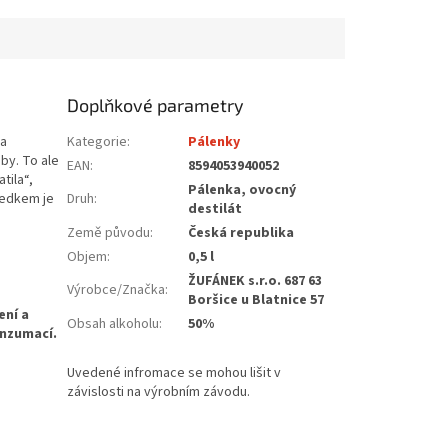
Doplňkové parametry
da
Kategorie
:
Pálenky
by. To ale
EAN
:
8594053940052
tila“,
Pálenka, ovocný
ledkem je
Druh
:
destilát
Země původu
:
Česká republika
Objem
:
0,5 l
ŽUFÁNEK s.r.o. 687 63
Výrobce/Značka
:
Boršice u Blatnice 57
Obsah alkoholu
:
50%