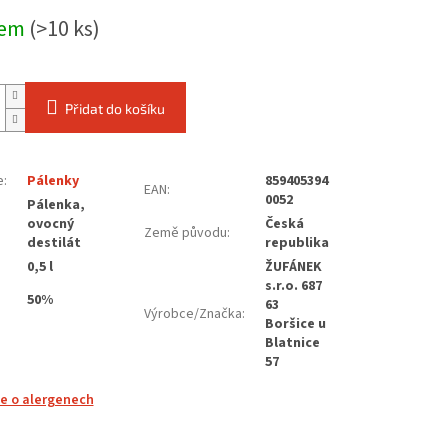
dem
(>10 ks)
Přidat do košíku
e
:
Pálenky
859405394
EAN
:
0052
Pálenka,
ovocný
Česká
Země původu
:
destilát
republika
0,5 l
ŽUFÁNEK
s.r.o. 687
50%
63
Výrobce/Značka
:
Boršice u
Blatnice
57
e o alergenech