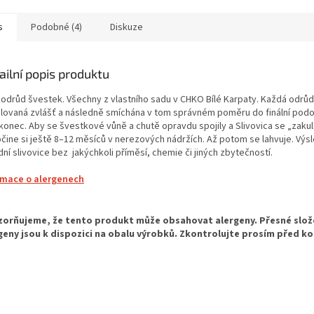
s
Podobné (4)
Diskuze
ailní popis produktu
odrůd švestek. Všechny z vlastního sadu v CHKO Bílé Karpaty. Každá odrů
ilovaná zvlášť a následně smíchána v tom správném poměru do finální podo
konec. Aby se švestkové vůně a chutě opravdu spojily a Slivovica se „zakula
čine si ještě 8–12 měsíců v nerezových nádržích. Až potom se lahvuje. Výs
ní slivovice bez jakýchkoli příměsí, chemie či jiných zbytečností.
rmace o alergenech