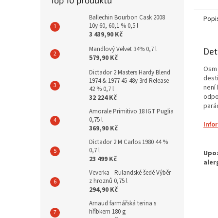
Top 10 produktů
Ballechin Bourbon Cask 2008
Popi
10y 60, 60,1 % 0,5 l
3 439,90 Kč
Mandlový Velvet 34% 0,7 l
Det
579,90 Kč
Osm 
Dictador 2 Masters Hardy Blend
dest
1974 & 1977 45-48y 3rd Release
není 
42 % 0,7 l
odpo
32 224 Kč
parád
Amorale Primitivo 18 IGT Puglia
0,75 l
Info
369,90 Kč
Dictador 2 M Carlos 1980 44 %
0,7 l
23 499 Kč
Veverka - Rulandské šedé Výběr
z hroznů 0,75 l
294,90 Kč
Arnaud farmářská terina s
hříbkem 180 g