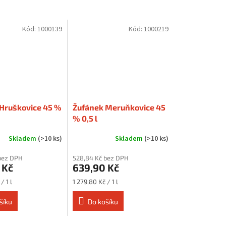
Kód:
1000139
Kód:
1000219
Hruškovice 45 %
Žufánek Meruňkovice 45
% 0,5 l
Skladem
(>10 ks)
Skladem
(>10 ks)
bez DPH
528,84 Kč bez DPH
 Kč
639,90 Kč
Měrná
/ 1 l
1 279,80 Kč / 1 l
cena:
šíku
Do košíku