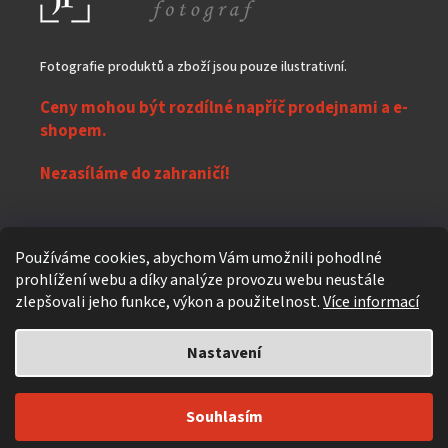
Fotografie produktů a zboží jsou pouze ilustrativní.
Ceny mohou být rozdílné napříč prodejnami a e-
shopem.
Nezasíláme do zahraničí!
Z
Používáme cookies, abychom Vám umožnili pohodlné
á
prohlížení webu a díky analýze provozu webu neustále
Vytvořil Shoptet
p
zlepšovali jeho funkce, výkon a použitelnost.
Více informací
a
t
Nastavení
Copyright 2026
eXpres nápoje
. Všechna práva vyhrazena.
Upravit
í
nastavení cookies
Individuální design a úpravy
619design.cz - Reklamní agentura z
Souhlasím
Čekého ráje