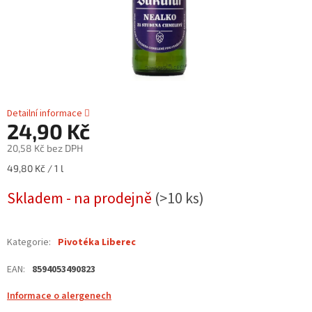
Detailní informace
24,90 Kč
20,58 Kč bez DPH
Měrná
49,80 Kč / 1 l
cena:
Skladem - na prodejně
(>10 ks)
Kategorie
:
Pivotéka Liberec
EAN
:
8594053490823
Informace o alergenech