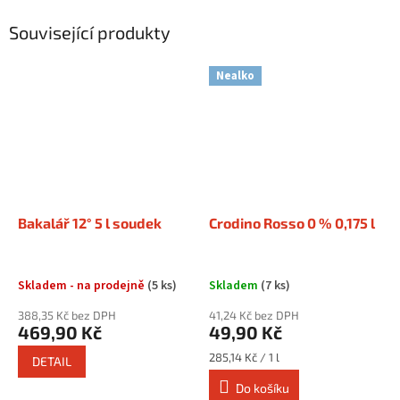
Související produkty
Nealko
Bakalář 12° 5 l soudek
Crodino Rosso 0 % 0,175 l
Skladem - na prodejně
(5 ks)
Skladem
(7 ks)
388,35 Kč bez DPH
41,24 Kč bez DPH
469,90 Kč
49,90 Kč
Měrná
285,14 Kč / 1 l
DETAIL
cena:
Do košíku