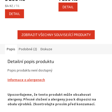
Měrná
64 Kč / 1 l
DETAIL
cena:
DETAIL
ZOBRAZIT VŠECHNY SOUVISEJÍCÍ PRODUKTY
Popis
Podobné (2)
Diskuze
Detailní popis produktu
Popis produktu není dostupný
Informace o alergenech