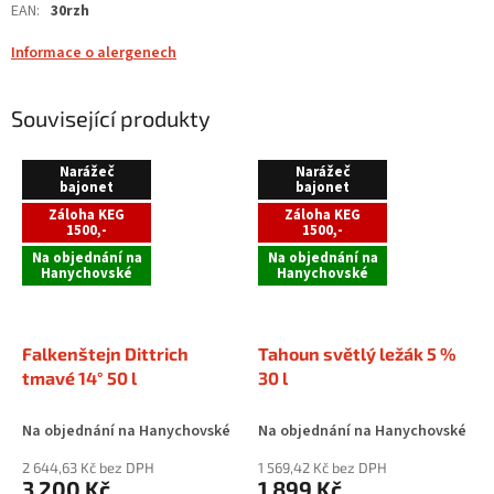
EAN
:
30rzh
Informace o alergenech
Související produkty
Narážeč
Narážeč
bajonet
bajonet
Záloha KEG
Záloha KEG
1500,-
1500,-
Na objednání na
Na objednání na
Hanychovské
Hanychovské
Falkenštejn Dittrich
Tahoun světlý ležák 5 %
tmavé 14° 50 l
30 l
Na objednání na Hanychovské
Na objednání na Hanychovské
2 644,63 Kč bez DPH
1 569,42 Kč bez DPH
3 200 Kč
1 899 Kč