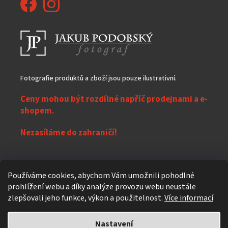
Fotografie produktů a zboží jsou pouze ilustrativní.
Ceny mohou být rozdílné napříč prodejnami a e-
shopem.
Nezasíláme do zahraničí!
Z
Používáme cookies, abychom Vám umožnili pohodlné
á
prohlížení webu a díky analýze provozu webu neustále
Vytvořil Shoptet
p
zlepšovali jeho funkce, výkon a použitelnost.
Více informací
a
t
Nastavení
Copyright 2026
eXpres nápoje
. Všechna práva vyhrazena.
Upravit