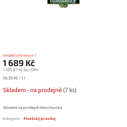
Detailní informace
1 689 Kč
1 395,87 Kč bez DPH
Měrná
56,30 Kč / 1 l
cena:
Skladem - na prodejně
(7 ks)
Skladem na prodejně Hanychovská
Kategorie
:
Plzeňský prazdoj