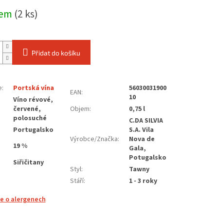
dem
(2 ks)
Přidat do košíku
e
:
Portská vína
56030031900
EAN
:
10
Víno révové,
červené,
Objem
:
0,75 l
polosuché
C.DA SILVIA
Portugalsko
S.A. Vila
Výrobce/Značka
:
Nova de
19 %
Gala,
Potugalsko
Siřičitany
Styl
:
Tawny
Stáří
:
1 - 3 roky
e o alergenech