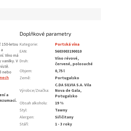
Doplňkové parametry
ž 150-letou
Kategorie
:
Portská vína
 a
EAN
:
5603003190010
ní. Víno má
Víno révové,
vanilky. V
Druh
:
červené, polosuché
místě.
Objem
:
0,75 l
ně nebo
enech
Země
:
Portugalsko
C.DA SILVIA S.A. Vila
Výrobce/Značka
:
Nova de Gala,
Potugalsko
Obsah alkoholu
:
19 %
Styl
:
Tawny
Alergen
:
Siřičitany
Stáří
:
1 - 3 roky