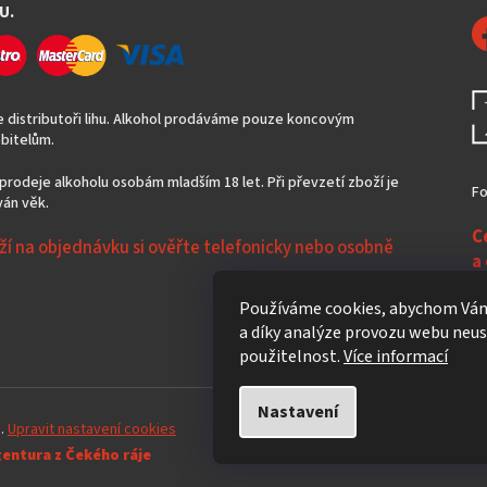
U.
 distributoři lihu. Alkohol prodáváme pouze koncovým
bitelům.
prodeje alkoholu osobám mladším 18 let. Při převzetí zboží je
Fo
án věk.
C
ží na objednávku si ověřte telefonicky nebo osobně
a
N
Používáme cookies, abychom Vám
a díky analýze provozu webu neust
použitelnost.
Více informací
Nastavení
a.
Upravit nastavení cookies
gentura z Čekého ráje