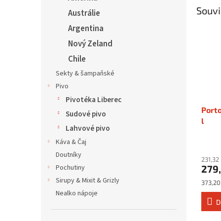
Souvi
Austrálie
Argentina
Nový Zeland
Chile
Sekty & šampaňské
Pivo
Pivotéka Liberec
Porto
Sudové pivo
l
Lahvové pivo
Káva & Čaj
Doutníky
231,32
279
Pochutiny
Sirupy & Mixit & Grizly
Měrná
373,20 
cena:
Nealko nápoje
D