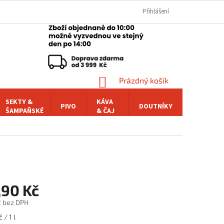
Přihlášení
NÁKUPNÍ
Prázdný košík
KOŠÍK
SEKTY &
KÁVA
PIVO
DOUTNÍKY
POCHUTI
ŠAMPAŇSKÉ
& ČAJ
,90 Kč
č bez DPH
 / 1 l