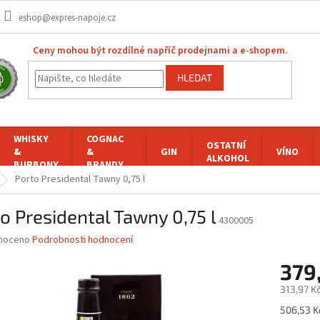
eshop@expres-napoje.cz
Ceny mohou být rozdílné napříč prodejnami a e-shopem.
HLEDAT
WHISKY
COGNAC
OSTATNÍ
&
&
GIN
VÍNO
ALKOHOL
BURBONY
BRANDY
Porto Presidental Tawny 0,75 l
o Presidental Tawny 0,75 l
4300005
né
noceno
Podrobnosti hodnocení
ní
379
u
313,97 K
Měrná
506,53 Kč