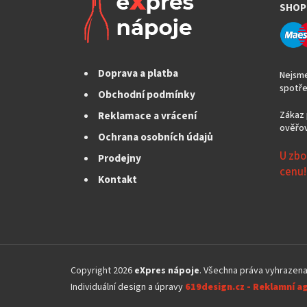
SHOP
Doprava a platba
Nejsme
spotře
Obchodní podmínky
Reklamace a vrácení
Zákaz 
ověřov
Ochrana osobních údajů
U zbo
Prodejny
cenu!
Kontakt
Z
á
Copyright 2026
eXpres nápoje
. Všechna práva vyhrazen
p
Individuální design a úpravy
619design.cz - Reklamní a
a