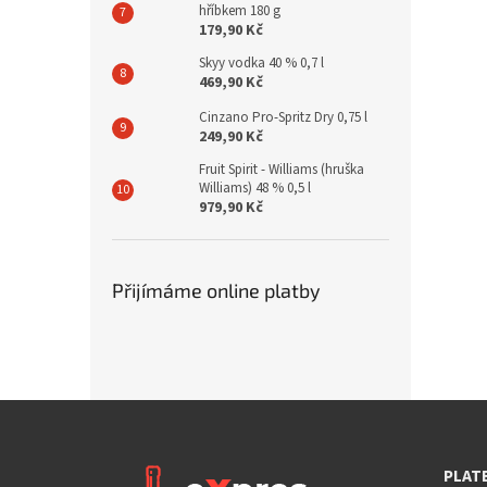
hříbkem 180 g
179,90 Kč
Skyy vodka 40 % 0,7 l
469,90 Kč
Cinzano Pro-Spritz Dry 0,75 l
249,90 Kč
Fruit Spirit - Williams (hruška
Williams) 48 % 0,5 l
979,90 Kč
Přijímáme online platby
PLAT