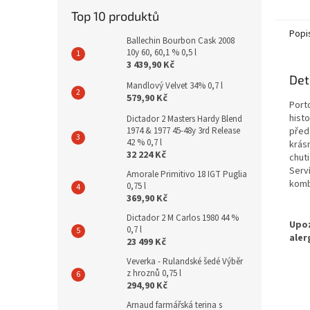
Top 10 produktů
Popi
Ballechin Bourbon Cask 2008
10y 60, 60,1 % 0,5 l
3 439,90 Kč
Det
Mandlový Velvet 34% 0,7 l
579,90 Kč
Porto
histo
Dictador 2 Masters Hardy Blend
před
1974 & 1977 45-48y 3rd Release
42 % 0,7 l
krás
32 224 Kč
chuti
Serv
Amorale Primitivo 18 IGT Puglia
komb
0,75 l
369,90 Kč
Dictador 2 M Carlos 1980 44 %
0,7 l
23 499 Kč
Veverka - Rulandské šedé Výběr
z hroznů 0,75 l
294,90 Kč
Arnaud farmářská terina s