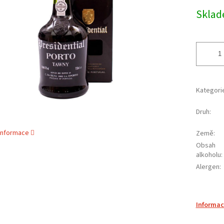
cena:
ek.
Skla
Kategori
Druh
:
 informace
Země
:
Obsah
alkoholu
:
Alergen
:
Informac