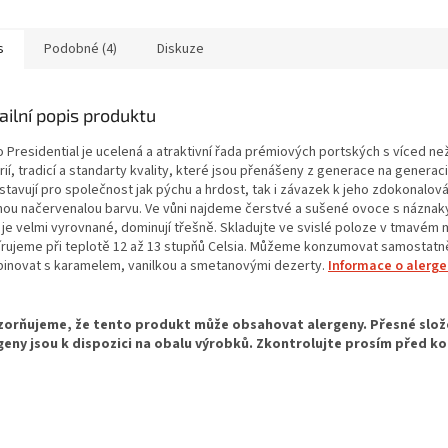
s
Podobné (4)
Diskuze
ailní popis produktu
 Presidential je ucelená a atraktivní řada prémiových portských s víced ne
rií, tradicí a standarty kvality, které jsou přenášeny z generace na generaci
stavují pro společnost jak pýchu a hrdost, tak i závazek k jeho zdokonalová
nou načervenalou barvu. Ve vůni najdeme čerstvé a sušené ovoce s náznaky 
 je velmi vyrovnané, dominují třešně. Skladujte ve svislé poloze v tmavém 
írujeme při teplotě 12 až 13 stupňů Celsia. Můžeme konzumovat samostat
inovat s karamelem, vanilkou a smetanovými dezerty.
Informace o alerg