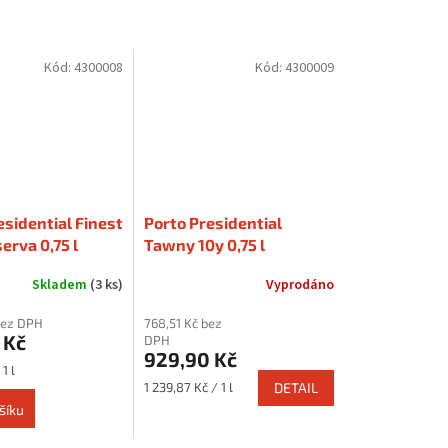
Kód:
4300008
Kód:
4300009
esidential Finest
Porto Presidential
erva 0,75 l
Tawny 10y 0,75 l
Skladem
(3 ks)
Vyprodáno
bez DPH
768,51 Kč bez
 Kč
DPH
929,90 Kč
1 l
Měrná
1 239,87 Kč / 1 l
DETAIL
cena:
šíku