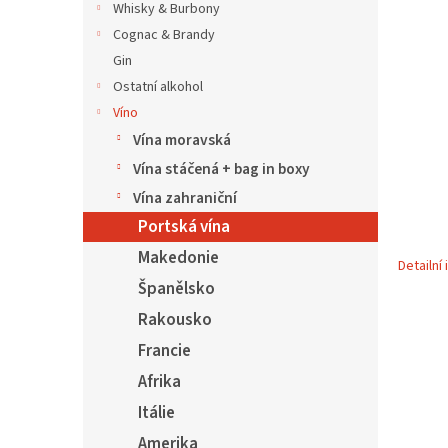
5
í
Whisky & Burbony
hvězdič
p
Cognac & Brandy
a
Gin
n
Ostatní alkohol
e
Víno
l
Vína moravská
Vína stáčená + bag in boxy
Vína zahraniční
Portská vína
Makedonie
Detailní
Španělsko
Rakousko
Francie
Afrika
Itálie
Amerika