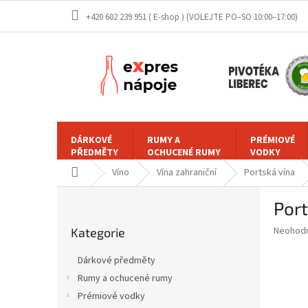
Přejít
+420 602 239 951 ( E-shop )
na
obsah
DÁRKOVÉ
RUMY A
PRÉMIOVÉ
PŘEDMĚTY
OCHUCENÉ RUMY
VODKY
Domů
Víno
Vína zahraniční
Portská vína
P
Port
o
Přeskočit
s
Průměr
Neohod
Kategorie
kategorie
t
hodnoce
r
produkt
Dárkové předměty
a
je
Rumy a ochucené rumy
0,0
n
z
Prémiové vodky
n