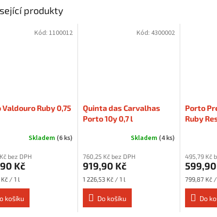
sející produkty
Kód:
1100012
Kód:
4300002
 Valdouro Ruby 0,75
Quinta das Carvalhas
Porto Pr
Porto 10y 0,7 l
Ruby Res
Skladem
(6 ks)
Skladem
(4 ks)
 Kč bez DPH
760,25 Kč bez DPH
495,79 Kč 
,90 Kč
919,90 Kč
599,90
Měrná
Měrná
Kč / 1 l
1 226,53 Kč / 1 l
799,87 Kč / 
cena:
cena:
o košíku
Do košíku
Do ko