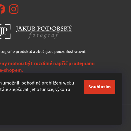
tografie produktů a zboží jsou pouze ilustrativní.
eny mohou být rozdílné napříč prodejnami
 e-shopem.
ezasíláme do zahraničí!
 umožnili pohodlné prohlížení webu
Souhlasím
ále zlepšovali jeho funkce, výkon a
Vytvořil Shoptet