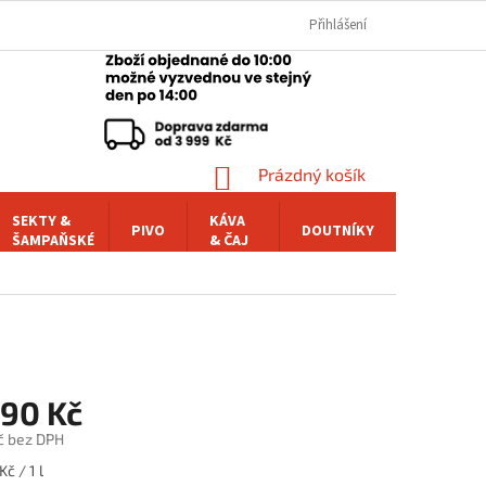
Přihlášení
NÁKUPNÍ
Prázdný košík
KOŠÍK
SEKTY &
KÁVA
PIVO
DOUTNÍKY
POCHUTI
ŠAMPAŇSKÉ
& ČAJ
,90 Kč
č bez DPH
č / 1 l