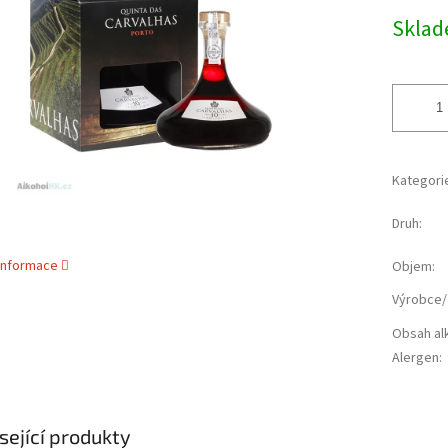
cena:
ek.
Skla
Kategori
Druh
:
 informace
Objem
:
Výrobce/
Obsah al
Alergen
:
sející produkty