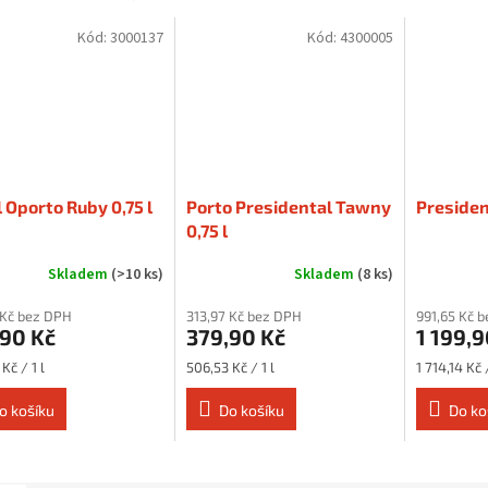
Kód:
3000137
Kód:
4300005
 Oporto Ruby 0,75 l
Porto Presidental Tawny
Presiden
0,75 l
Skladem
(>10 ks)
Skladem
(8 ks)
 Kč bez DPH
313,97 Kč bez DPH
991,65 Kč 
,90 Kč
379,90 Kč
1 199,9
Měrná
Měrná
Kč / 1 l
506,53 Kč / 1 l
1 714,14 Kč /
cena:
cena:
o košíku
Do košíku
Do ko