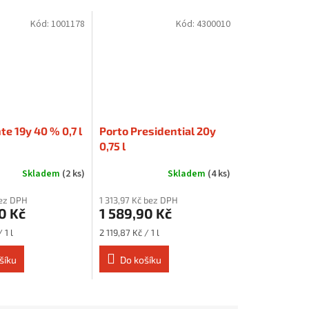
Kód:
1001178
Kód:
4300010
te 19y 40 % 0,7 l
Porto Presidential 20y
0,75 l
Skladem
(2 ks)
Skladem
(4 ks)
bez DPH
1 313,97 Kč bez DPH
0 Kč
1 589,90 Kč
Měrná
 1 l
2 119,87 Kč / 1 l
cena:
šíku
Do košíku