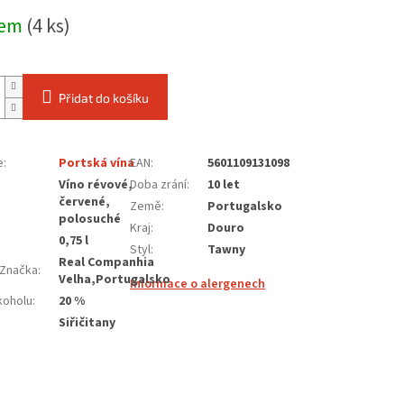
dem
(4 ks)
Přidat do košíku
e
:
Portská vína
EAN
:
5601109131098
Víno révové,
Doba zrání
:
10 let
červené,
Země
:
Portugalsko
polosuché
Kraj
:
Douro
0,75 l
Styl
:
Tawny
Real Companhia
Značka
:
Velha,Portugalsko
Informace o alergenech
koholu
:
20 %
Siřičitany