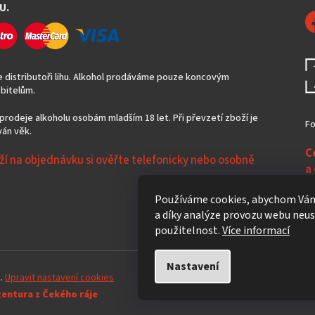
U.
 distributoři lihu. Alkohol prodáváme pouze koncovým
bitelům.
prodeje alkoholu osobám mladším 18 let. Při převzetí zboží je
Fo
án věk.
C
ží na objednávku si ověřte telefonicky nebo osobně
a
N
Používáme cookies, abychom Vám
a díky analýze provozu webu neust
použitelnost.
Více informací
Nastavení
a.
Upravit nastavení cookies
gentura z Čekého ráje