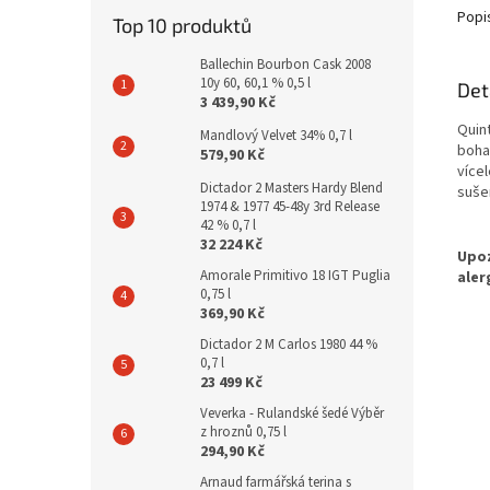
Popi
Top 10 produktů
Ballechin Bourbon Cask 2008
10y 60, 60,1 % 0,5 l
Det
3 439,90 Kč
Quin
Mandlový Velvet 34% 0,7 l
boha
579,90 Kč
více
Dictador 2 Masters Hardy Blend
suše
1974 & 1977 45-48y 3rd Release
42 % 0,7 l
32 224 Kč
Amorale Primitivo 18 IGT Puglia
0,75 l
369,90 Kč
Dictador 2 M Carlos 1980 44 %
0,7 l
23 499 Kč
Veverka - Rulandské šedé Výběr
z hroznů 0,75 l
294,90 Kč
Arnaud farmářská terina s