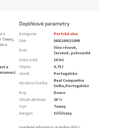
Doplňkové parametry
o s
Kategorie
:
Portská vína
O Tawny,
EAN
:
5601109131098
lu a
Víno révové,
Druh
:
červené, polosuché
Doba zrání
:
10 let
Objem
:
0,75 l
Země
:
Portugalsko
Real Companhia
Výrobce/Značka
:
Velha,Portugalsko
Kraj
:
Douro
Obsah alkoholu
:
20 %
Styl
:
Tawny
Alergen
:
Siřičitany