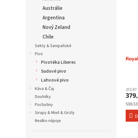
Austrálie
Argentina
Nový Zeland
Chile
Sekty & šampaňské
Pivo
Royal
Pivotéka Liberec
Sudové pivo
Lahvové pivo
Káva & Čaj
313,97
379
Doutníky
Měrná
506,53 
Pochutiny
cena:
Sirupy & Mixit & Grizly
D
Nealko nápoje