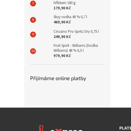
hříbkem 180 g
179,90 Kč
Skyy vodka 40 % 0,7 l
469,90 Kč
Cinzano Pro-Spritz Dry 0,75 l
249,90 Kč
Fruit Spirit - Williams (hruška
Williams) 48 % 0,5 l
979,90 Kč
Přijímáme online platby
PLAT