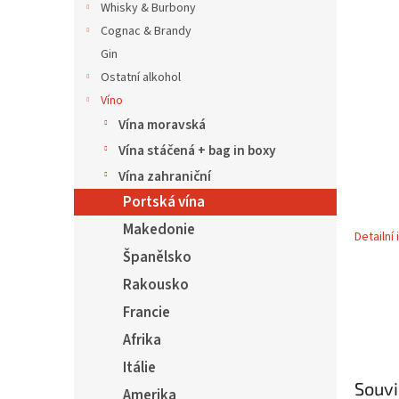
5
í
Whisky & Burbony
hvězdič
p
Cognac & Brandy
a
Gin
n
Ostatní alkohol
e
Víno
l
Vína moravská
Vína stáčená + bag in boxy
Vína zahraniční
Portská vína
Makedonie
Detailní
Španělsko
Rakousko
Francie
Afrika
Itálie
Souvi
Amerika