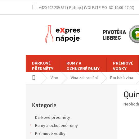
Přejít
+420 602 239 951 ( E-shop )
na
obsah
DÁRKOVÉ
RUMY A
PRÉMIOVÉ
PŘEDMĚTY
OCHUCENÉ RUMY
VODKY
Domů
Víno
Vína zahraniční
Portská vína
P
Quin
o
Přeskočit
s
Průměr
Neohod
Kategorie
kategorie
t
hodnoce
r
produkt
Dárkové předměty
a
je
Rumy a ochucené rumy
0,0
n
z
Prémiové vodky
n