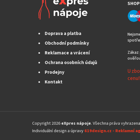
SHOP
Doprava a platba
Nejsme
spotře
Obchodní podmínky
Reklamace a vrácení
Zákaz 
ověřov
Ochrana osobních údajů
U zbo
Prodejny
cenu!
Kontakt
Z
á
Copyright 2026
eXpres nápoje
. Všechna práva vyhrazen
p
Individuální design a úpravy
619design.cz - Reklamní a
a