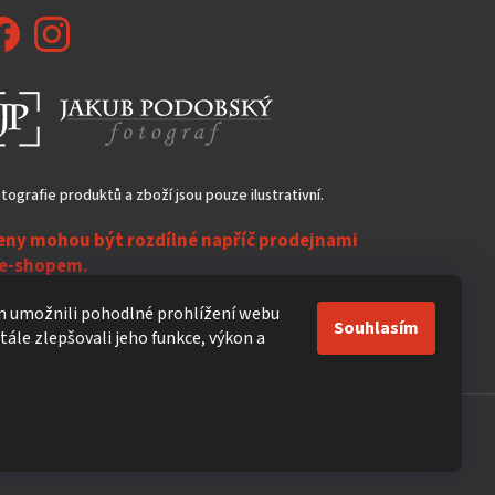
tografie produktů a zboží jsou pouze ilustrativní.
eny mohou být rozdílné napříč prodejnami
 e-shopem.
ezasíláme do zahraničí!
 umožnili pohodlné prohlížení webu
Souhlasím
ále zlepšovali jeho funkce, výkon a
Vytvořil Shoptet