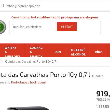
eshop@expres-napoje.cz
Ceny mohou být rozdílné napříč prodejnami a e-shopem.
HLEDAT
WHISKY
COGNAC
OSTATNÍ
&
&
GIN
VÍNO
ALKOHOL
BURBONY
BRANDY
Quinta das Carvalhas Porto 10y 0,7 l
ta das Carvalhas Porto 10y 0,7 l
4300002
né
noceno
Podrobnosti hodnocení
ní
919
u
760,25 K
Měrná
1 226,53 K