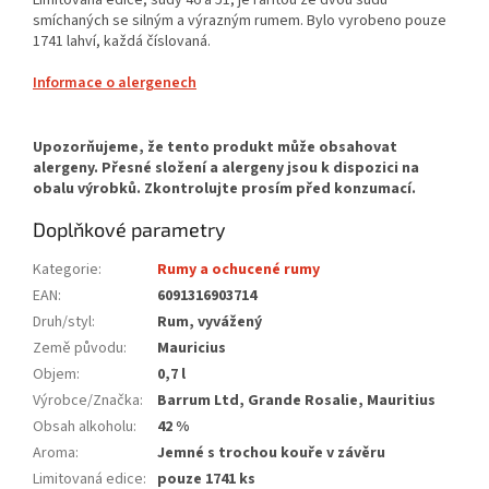
smíchaných se silným a výrazným rumem.
Bylo vyrobeno pouze
1741 lahví, každá číslovaná.
Informace o alergenech
Doplňkové parametry
Kategorie
:
Rumy a ochucené rumy
EAN
:
6091316903714
Druh/styl
:
Rum, vyvážený
Země původu
:
Mauricius
Objem
:
0,7 l
Výrobce/Značka
:
Barrum Ltd, Grande Rosalie, Mauritius
Obsah alkoholu
:
42 %
Aroma
:
Jemné s trochou kouře v závěru
Limitovaná edice
:
pouze 1741 ks