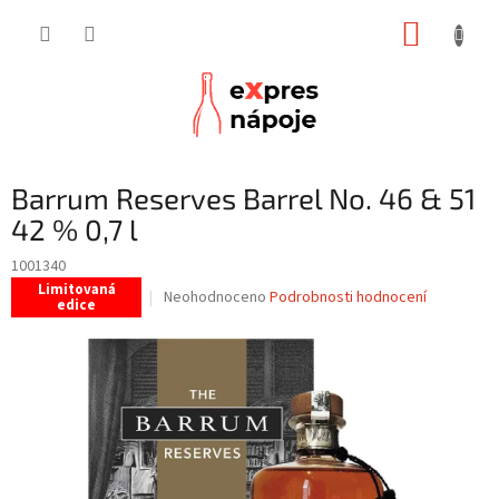
Přejít
NÁKUP
na
obsah
KOŠÍK
Barrum Reserves Barrel No. 46 & 51
42 % 0,7 l
1001340
Limitovaná
Průměrné
Neohodnoceno
Podrobnosti hodnocení
edice
hodnocení
produktu
je
0,0
z
5
hvězdiček.