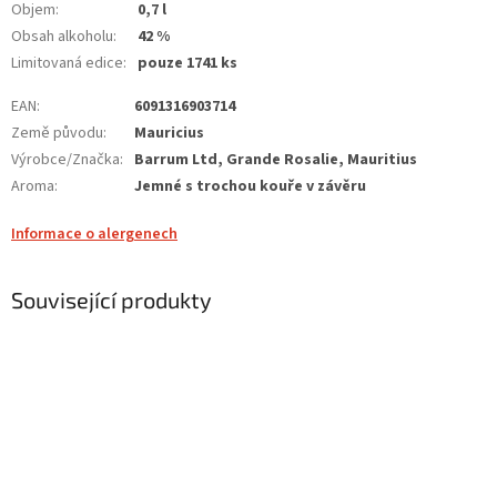
Objem
:
0,7 l
Obsah alkoholu
:
42 %
Limitovaná edice
:
pouze 1741 ks
EAN
:
6091316903714
Země původu
:
Mauricius
Výrobce/Značka
:
Barrum Ltd, Grande Rosalie, Mauritius
Aroma
:
Jemné s trochou kouře v závěru
Informace o alergenech
Související produkty