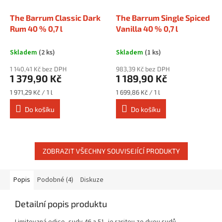
The Barrum Classic Dark
The Barrum Single Spiced
Rum 40 % 0,7 l
Vanilla 40 % 0,7 l
Skladem
(2 ks)
Skladem
(1 ks)
1 140,41 Kč bez DPH
983,39 Kč bez DPH
1 379,90 Kč
1 189,90 Kč
Měrná
Měrná
1 971,29 Kč / 1 l
1 699,86 Kč / 1 l
cena:
cena:
Do košíku
Do košíku
ZOBRAZIT VŠECHNY SOUVISEJÍCÍ PRODUKTY
Popis
Podobné (4)
Diskuze
Detailní popis produktu
Limitovaná edice, sudy 46 a 51, je raritou ze dvou sudů