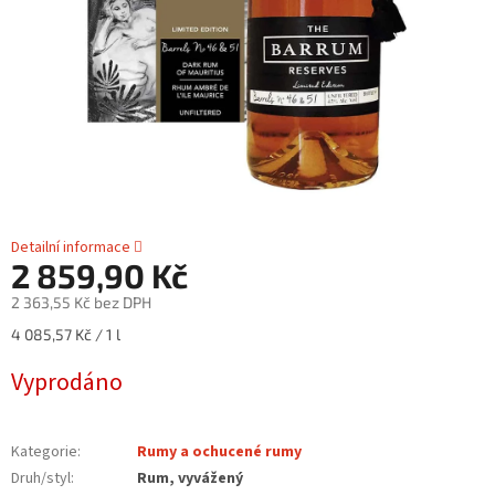
Detailní informace
2 859,90 Kč
2 363,55 Kč bez DPH
Měrná
4 085,57 Kč / 1 l
cena:
Vyprodáno
Kategorie
:
Rumy a ochucené rumy
Druh/styl
:
Rum, vyvážený