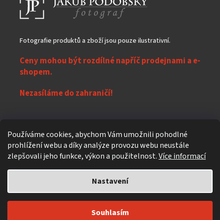
Fotografie produktů a zboží jsou pouze ilustrativní.
Ceny mohou být rozdílné napříč prodejnami a e-
shopem.
Nezasíláme do zahraničí!
Z
Používáme cookies, abychom Vám umožnili pohodlné
á
prohlížení webu a díky analýze provozu webu neustále
Vytvořil Shoptet
p
zlepšovali jeho funkce, výkon a použitelnost.
Více informací
a
t
Nastavení
Copyright 2026
eXpres nápoje
. Všechna práva vyhrazena.
Upravit
í
nastavení cookies
Individuální design a úpravy
619design.cz - Reklamní agentura z
Souhlasím
Čekého ráje